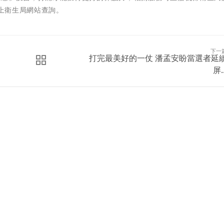
上衛生局網站查詢。
下一
打完最美好的一仗 潘孟安盼當選者延
屏..