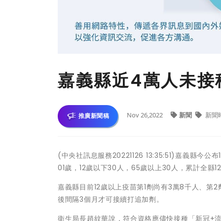
嘉義縣近4萬人未接
Nov 26,2022
新聞
新聞
推廣新聞稿
(中央社訊息服務20221126 13:35:51)嘉義
01歲，12歲以下30人，65歲以上30人，累計全縣12
嘉義縣目前12歲以上疫苗第1劑尚有3萬8千人、第
後間隔3個月才可接續打追加劑。
衛生局長趙紋華說，符合資格應儘快接種「新冠+