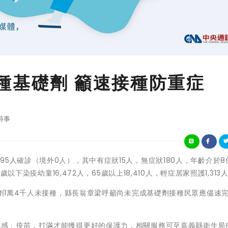
種基礎劑 籲速接種防重症
時事
縣今公布195人確診（境外0人），其中有症狀15人，無症狀180人，年齡介於8
歲以下染疫幼童16,472人，65歲以上18,410人，輕症居家照護1,313
2劑1萬4千人未接種，縣長翁章梁呼籲尚未完成基礎劑接種民眾應儘速
流感」疫苗，打滿才能獲得更好的保護力，相關服務可至嘉義縣衛生局