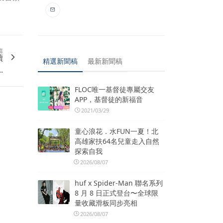
篇
續
精選新聞稿
最新新聞稿
.
FLOC唯一基督徒專屬交友
APP，基督徒的新福音
2021/03/29
童心浪花．水FUN一夏！北
高雄家扶64名兒童走入自然
探索自我
2026/08/07
huf x Spider-Man 聯名系列
8 月 8 日正式登台〜全球限
量收藏滑板同步亮相
2026/08/07