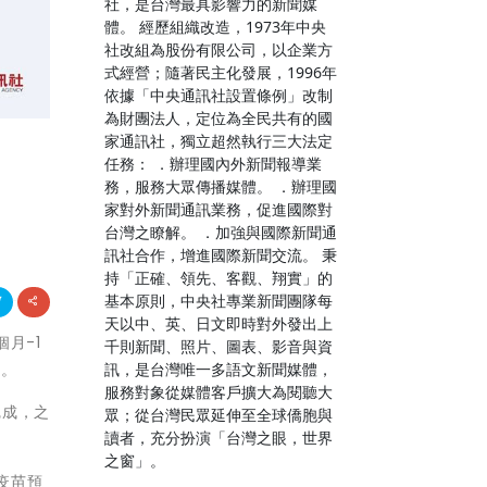
社，是台灣最具影響力的新聞媒
體。 經歷組織改造，1973年中央
社改組為股份有限公司，以企業方
式經營；隨著民主化發展，1996年
依據「中央通訊社設置條例」改制
為財團法人，定位為全民共有的國
家通訊社，獨立超然執行三大法定
任務： ．辦理國內外新聞報導業
務，服務大眾傳播媒體。 ．辦理國
家對外新聞通訊業務，促進國際對
台灣之瞭解。 ．加強與國際新聞通
訊社合作，增進國際新聞交流。 秉
持「正確、領先、客觀、翔實」的
基本原則，中央社專業新聞團隊每
天以中、英、日文即時對外發出上
個月-1
千則新聞、照片、圖表、影音與資
訊，是台灣唯一多語文新聞媒體，
人。
服務對象從媒體客戶擴大為閱聽大
完成，之
眾；從台灣民眾延伸至全球僑胞與
讀者，充分扮演「台灣之眼，世界
之窗」。
疫苗預