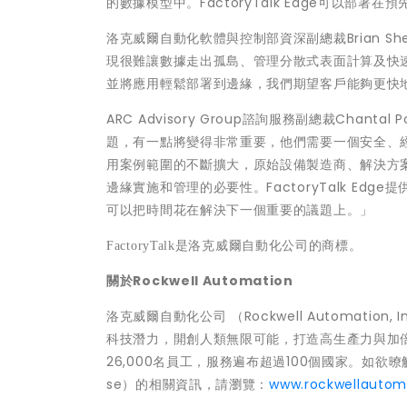
的數據模型中。FactoryTalk Edge可以部署在
洛克威爾自動化軟體與控制部資深副總裁Brian She
現很難讓數據走出孤島、管理分散式表面計算及快速部署
並將應用輕鬆部署到邊緣，我們期望客戶能夠更快
ARC Advisory Group諮詢服務副總裁Chantal P
題，有一點將變得非常重要，他們需要一個安全、
用案例範圍的不斷擴大，原始設備製造商、解決方
邊緣實施和管理的必要性。FactoryTalk E
可以把時間花在解決下一個重要的議題上。
」
FactoryTalk
是洛克威爾自動化公司的商標。
關於
Rockwell Automation
洛克威爾自動化公司 （Rockwell Automatio
科技潛力，開創人類無限可能，打造高生產力與加
26,000名員工，服務遍布超過100個國家。如欲暸解更
se）的相關資訊，請瀏覽：
www.rockwellautom