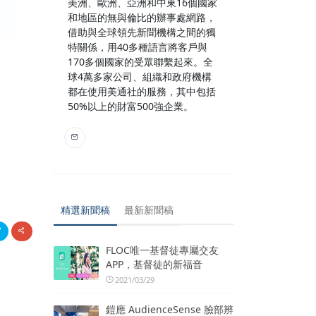
美洲、歐洲、亞洲和中東16個國家
和地區的無與倫比的辦事處網路，
借助與全球領先新聞機構之間的獨
特關係，用40多種語言將客戶與
170多個國家的受眾聯繫起來。全
球4萬多家公司、組織和政府機構
都在使用美通社的服務，其中包括
50%以上的財富500強企業。
精選新聞稿
最新新聞稿
FLOC唯一基督徒專屬交友
APP，基督徒的新福音
2021/03/29
鎧應 AudienceSense 臉部辨