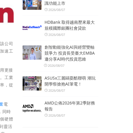
識功能上市
2026/08/07
HDBank 取得越南歷來最大
規模國際銀團社會貸款
2026/08/07
，該公司
創智動能強化AI與經營雙軸
在加速工
競爭力 投資長受臺大EMBA
邀分享AI時代投資思維
2026/08/07
利用更接
性。工業
ASUSx三麗鷗耍酷聯萌 潮玩
開學祭搶抱AI筆電！
功率，從
2026/08/07
AMD公佈2026年第2季財務
工業
電
報告
，同時
2026/08/07
各個硬體
合到靈活