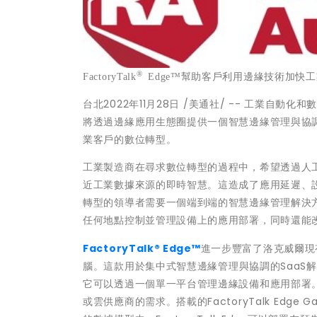
®
FactoryTalk
Edge™
幫助客戶利用邊緣技術加快工
台
北
2022年11月28日
/美通社/ -- 工業自動化
將透過邊緣應用生態圈提供一個智慧邊緣管理與協
業客戶的數位轉型。
工業製造商在尋求數位轉型的過程中，希望透過人
近工業數據來源的即時智慧。這造成了應用延遲、
轉型的領導者需要一個端到端的智慧邊緣管理解決
任何地點控制並管理設備上的應用部署，同時還能
FactoryTalk® Edge™
進一步豐富了洛克威爾現
腦
。這款用於集中式智慧邊緣管理與協調的SaaS
它可以透過一個單一平台管理邊緣設備和應用部署
或雲供應商的需求。搭載的FactoryTalk Ed