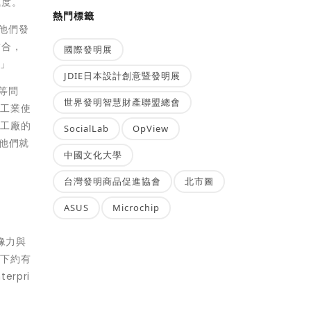
速度。
熱門標籤
他們發
結合，
國際發明展
。
」
JDIE日本設計創意暨發明展
等問
世界發明智慧財產聯盟總會
著工業使
同工廠的
SocialLab
OpView
，他們就
中國文化大學
台灣發明商品促進協會
北市圖
ASUS
Microchip
想像力與
旗下約有
rpri