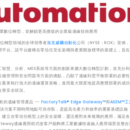
業數位轉型，並解鎖更高價值的企業級邊緣
技術應用
和數位轉型領域的全球領導者
洛克威爾自動化
公司（NYSE：ROK）宣佈
調平台。該平台建構在零信任安全架構與產業開放標準的基礎上，旨
工智慧、分析、MES系統等方面的創新來擴大數位轉型計劃，並充分
設備管理和安全問題等方面的痛點，凸顯了邊緣到雲平衡部署的必要
方案來執行強大的邊緣運算策略，進而最大限度地提高整體部署的成
改善安全狀況。
有的邊緣管理產品 --
FactoryTalk® Edge Gateway™
和
ASEM™
解決方案不限時間地點可供存取，是提高生產力和效率的重要基礎設施
。建立在零信任模型上的安全架構，靈活應對未來複雜的應用，滿足
ge Gateway邊緣應用程式使客戶能夠將工業數據快速融入應用場景並整