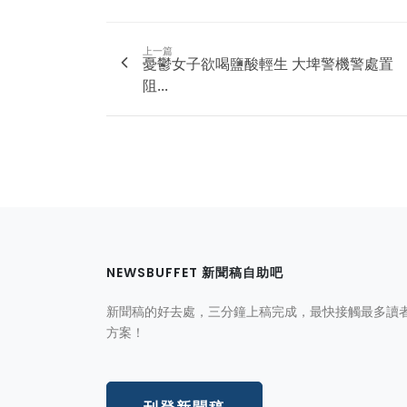
上一篇
憂鬱女子欲喝鹽酸輕生 大埤警機警處置
阻...
NEWSBUFFET 新聞稿自助吧
新聞稿的好去處，三分鐘上稿完成，最快接觸最多讀
方案！