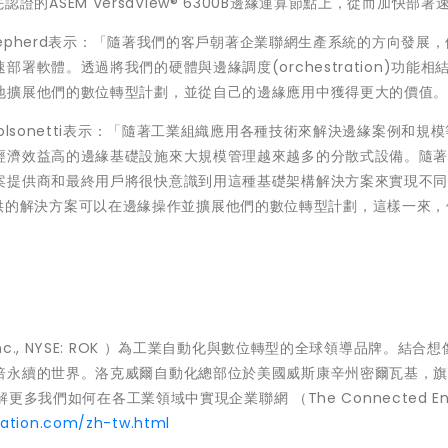
預先認證的ASEM VersaView® 6300B邊緣運算節點上，從而加快部署
pherd表示：
「
隨著我們的客戶朝著企業聯網生產系統的方向發展，
軟體。透過將我們的硬體與邊緣調度(orchestration)功能相
地擴展他們的數位轉型計劃，並從自己的邊緣應用中獲得更大的價值
olsonetti表示：
「
隨著工業組織應用各種技術來解決邊緣案例和規模
經濟效益高的邊緣基礎設施來大規模管理越來越多的分散式設備。隨
案提供商和最終用戶將很快意識到用這種基礎架構解決方案來實現不
dge提供的解決方案可以在邊緣操作並擴展他們的數位轉型計劃，這樣一來
n, Inc., NYSE: ROK ）為工業自動化與數位轉型的全球領導品牌。結合
倍永續的世界。洛克威爾自動化總部位於美國威斯康辛州密爾瓦基，
多我們如何在各工業領域中實現企業聯網 （The Connected Ente
ation.com/zh-tw.html