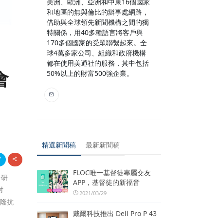
美洲、歐洲、亞洲和中東16個國家
和地區的無與倫比的辦事處網路，
借助與全球領先新聞機構之間的獨
特關係，用40多種語言將客戶與
170多個國家的受眾聯繫起來。全
球4萬多家公司、組織和政府機構
都在使用美通社的服務，其中包括
會
50%以上的財富500強企業。
精選新聞稿
最新新聞稿
FLOC唯一基督徒專屬交友
於研
APP，基督徒的新福音
射
2021/03/29
克隆抗
戴爾科技推出 Dell Pro P 43