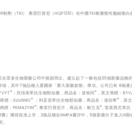
抑制劑（TKI） 奧雷巴替尼（HQP1351）在中國TKI耐藥慢性髓細胞白
式在眾多生物製藥公司中脫穎而出。建立起了一條包括35個新藥品種
域，其中7個品種入選國家「重大新藥創製」專項。公司已有 8個產
®
®
VYT
；貝伐珠單抗生物類似藥，商品名：達攸同
，英文商標：BYVA
®
®
商標：SULINNO
；利妥昔單抗生物類似藥，商品名：達伯華
，英
®
®
商標：PEMAZYRE
; 奧雷巴替尼片，商品名：耐立克
; 雷莫西尤單
囊）獲得批准上市，2個品種在NMPA審評中，5個新藥分子進入III期
究。