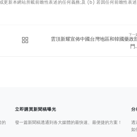
正或更新本網站所載前瞻性表述的任何義務;及 (b) 若因任何前瞻性表
下一
雲頂新耀宣佈中國台灣地區和韓國藥政
門..
立即購買新聞稿曝光
分
者的
發一篇新聞稿透通到各大媒體的最快速、最便捷的方案！
透
如