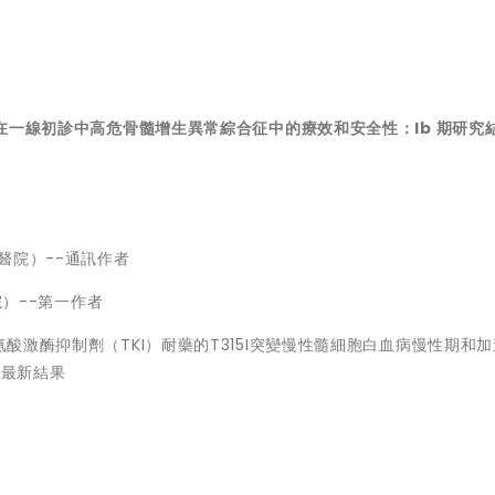
胞甘在一線初診中高危骨髓增生異常綜合征中的療效和安全性：Ib 期研究
醫院）--通訊作者
--第一作者
酪氨酸激酶抑制劑（TKI）耐藥的T315I突變慢性髓細胞白血病慢性期和
驗最新結果