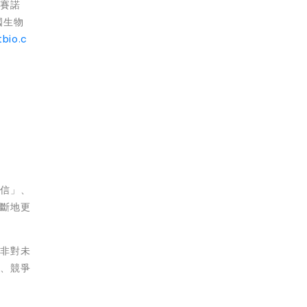
、賽諾
國生物
bio.c
相信」、
不斷地更
並非對未
務、競爭