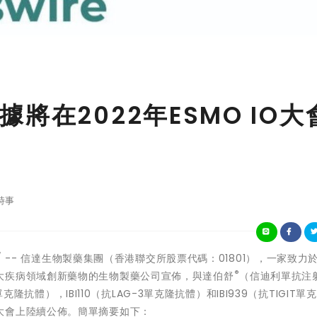
將在2022年ESMO IO大
時事
/ -- 信達生物製藥集團（香港聯交所股票代碼：01801），一家致力
®
大疾病領域創新藥物的生物製藥公司宣佈，與達伯舒
（信迪利單抗注
單克隆抗體），IBI110（抗LAG-3單克隆抗體）和IBI939（抗TIGIT單
大會上陸續公佈。簡單摘要如下：