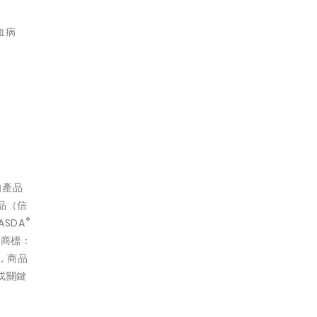
血病
的產品
品（信
®
SDA
文商標：
抗，商品
或關鍵