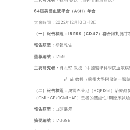
64屆美國血液學會（ASH）年會
大會時間：2022年12月10日-13日
（一）報告標題：
IBI188（CD47）聯合阿扎
報告類型：
壁報報告
壁報編號：
1759
主要研究者：
肖志堅 教授（中國醫學科學院血液病
苗 瞄 教授（蘇州大學附屬第一醫院）
（二）報告標題：
奧雷巴替尼（HQP1351）治療
（CML-CP和CML-AP）患者的關鍵性II期臨床試
報告類型：
口頭展示
摘要編號：
170698