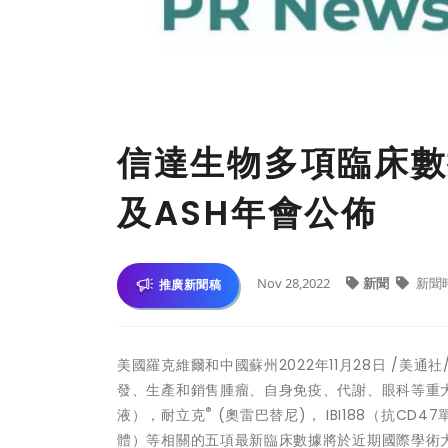
信達生物多項臨床數據
及ASH年會公佈
Nov 28,2022
新聞
新聞
推廣新聞稿
美國羅克維爾和中國蘇州
2022年11月28日
/美通社
發、生產和銷售腫瘤、自身免疫、代謝、眼科等重
®
液），耐立克
(奧雷巴替尼)， IBI188（抗CD47
體）等相關的五項最新臨床數據將於近期國際學術