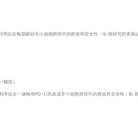
 聯合信迪利單抗在晚期鱗狀非小細胞肺癌中的療效和安全性：Ib 期研究的更新
一醫院）
聯合信迪利單抗在一線晚期PD-L1高表達非小細胞肺癌中的療效和安全性：Ib 