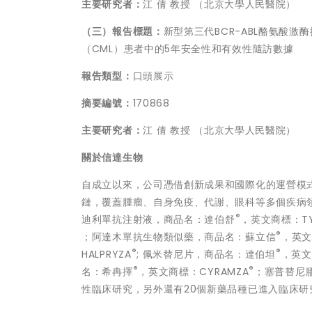
主要研究者：
江 倩 教授 （北京大學人民醫院）
（三）報告標題：
新型第三代BCR-ABL酪氨酸激酶
（CML）患者中的5年安全性和有效性隨訪數據
報告類型：
口頭展示
摘要編號：
170868
主要研究者：
江 倩 教授 （北京大學人民醫院）
關於信達生物
自成立以來，公司憑借創新成果和國際化的運營模
鏈，覆蓋腫瘤、自身免疫、代謝、眼科等多個疾病領
®
迪利單抗注射液，商品名：達伯舒
，英文商標：TY
®
；阿達木單抗生物類似藥，商品名：蘇立信
，英文
®
®
HALPRYZA
; 佩米替尼片，商品名：達伯坦
，英文
®
®
名：希冉擇
，英文商標：CYRAMZA
；塞普替尼膠
性臨床研究，另外還有20個新藥品種已進入臨床研