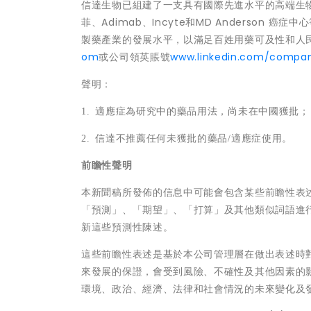
信達生物已組建了一支具有國際先進水平的高端生
菲、Adimab、Incyte和MD Anderso
製藥產業的發展水平，以滿足百姓用藥可及性和人
om
或公司領英賬號
www.linkedin.com/compan
聲明：
1. 適應症為研究中的藥品用法，尚未在中國獲批；
2. 信達不推薦任何未獲批的藥品/適應症使用。
前瞻性聲明
本新聞稿所發佈的信息中可能會包含某些前瞻性表
「預測」、「期望」、「打算」及其他類似詞語進
新這些預測性陳述。
這些前瞻性表述是基於本公司管理層在做出表述時
來發展的保證，會受到風險、不確性及其他因素的
環境、政治、經濟、法律和社會情況的未來變化及