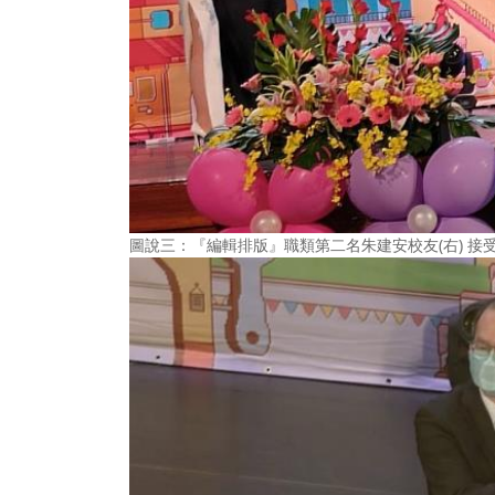
圖說三：『編輯排版』職類第二名朱建安校友(右) 接