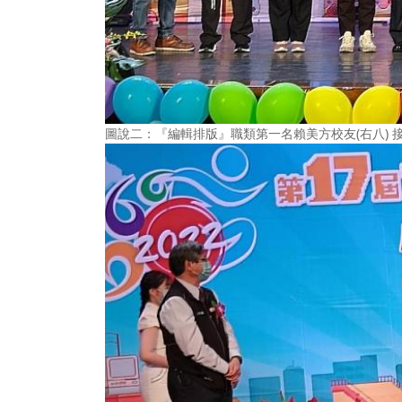
圖說二：『編輯排版』職類第一名賴美方校友(右八) 