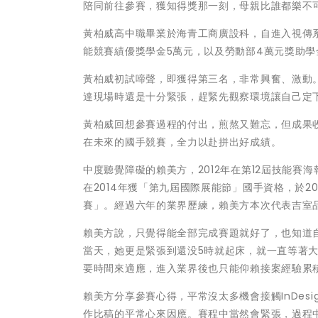
陪同前往參賽，獲知得獎那一刻，母親比誰都樂不
黃柏威高中職畢業於海青工商廣設科，自進入視傳
能競賽績優獎學金5萬元，以及勞動部4萬元獎助學
黃柏威初試啼聲，即獲得第三名，非常興奮、激動
達現場時還是十分緊張，趕緊先觀察環境讓自己定
黃柏威回想參賽過程的付出，煎熬又難忘，但成果
在未來的國手競賽，全力以赴拼出好成績。
中度聽覺障礙的賴美方，2012年在第12屆技能
在2014年獲「第九屆國際展能節」國手資格，於2
賽」。經過六年的業界歷練，賴美方本次代表吉室
賴美方說，只覺得能全部完成賽題就好了，也知道
當天，她更是緊張到還没5時就起床，就一直等著大
要時間來適應，進入業界後也只能仰賴接案經驗累
賴美方分享參賽心得，平常沒太多機會接觸InDes
作比稿的平常心來因應。賽程中當然會緊張，過程中