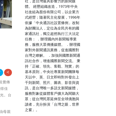
社，是台灣最具影響力的新聞媒
體。 經歷組織改造，1973年中央
社改組為股份有限公司，以企業方
式經營；隨著民主化發展，1996年
依據「中央通訊社設置條例」改制
為財團法人，定位為全民共有的國
家通訊社，獨立超然執行三大法定
任務： ．辦理國內外新聞報導業
務，服務大眾傳播媒體。 ．辦理國
家對外新聞通訊業務，促進國際對
台灣之瞭解。 ．加強與國際新聞通
訊社合作，增進國際新聞交流。 秉
持「正確、領先、客觀、翔實」的
基本原則，中央社專業新聞團隊每
天以中、英、日文即時對外發出上
大視覺傳
千則新聞、照片、圖表、影音與資
訊，是台灣唯一多語文新聞媒體，
獲得佳
服務對象從媒體客戶擴大為閱聽大
爭光。台
眾；從台灣民眾延伸至全球僑胞與
讀者，充分扮演「台灣之眼，世界
之窗」。
由母親