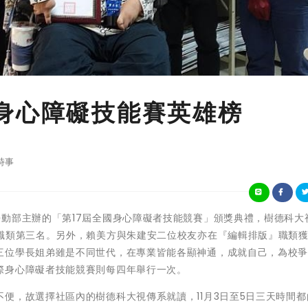
身心障礙技能賽英雄榜
時事
1月上旬由勞動部主辦的「第17屆全國身心障礙者技能競賽」頒獎典禮，樹德科
』職類第三名。另外，賴美方與朱建安二位校友亦在『編輯排版』職類
三位學長姐弟雖是不同世代，在專業皆能各顯神通，成就自己，為校
際身心障礙者技能競賽則每四年舉行一次。
便，故選擇社區內的樹德科大視傳系就讀，11月3日至5日三天時間都