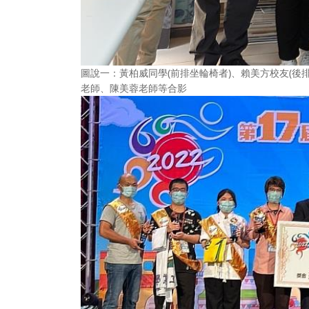
圖說一：黃柏威同學(前排坐輪椅者)、賴美方校友(後
老師、陳美蓉老師等合影