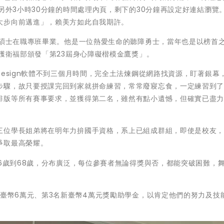
另外3小時30分鐘的時間處理內頁，剩下的30分鐘再設定好連結瀏覽
大步向前邁進」，賴美方如此自我期許。
系碩士在職專班畢業。他是一位熱愛生命的聽障勇士，當年也是以榜首
年獲衛福部頒發「第23屆身心障礙楷模金鷹獎」。
Design軟體不到三個月時間，完全土法煉鋼從網路找資源，盯著銀幕
步驟，故只要授課完回到家就拼命練習，常常廢寢忘食，一定練習到
排版等所有賽事要求，並獲得第二名，雖然有點小遺憾，但確實已盡
三位學長姐弟將在明年力拚國手資格，系上已組成群組，即使是校友
爭取最高榮耀。
16歲到68歲，分布廣泛，每位參賽者無論得獎與否，都能突破困難，
新臺幣6萬元、第3名新臺幣4萬元獎勵助學金，以肯定他們的努力及技