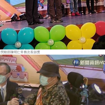
受勞動部陳明仁常務次長頒獎