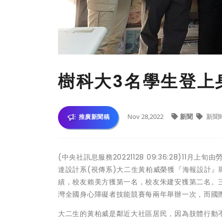
樹科大3名學生登上
Nov 28,2022
新聞
新聞
推廣新聞稿
(中央社訊息服務20221128 09:36:28)1
達設計系(視傳系)大二生黃柏威榮獲『海報設計
績，校友賴美方獲第一名，校友朱建安獲第二名。
灣全國身心障礙者技能競賽每兩年舉辦一次，而國
大二生的黃柏威是鄰近大社區居民，因為肢體行動不