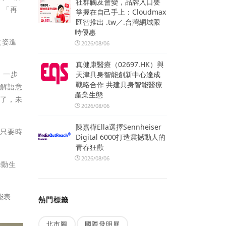
社群觸及會變，品牌入口要
。「再
掌握在自己手上：Cloudmax
匯智推出 .tw／.台灣網域限
時優惠
之姿進
2026/08/06
真健康醫療（02697.HK）與
，一步
天津具身智能創新中心達成
戰略合作 共建具身智能醫療
了解語意
產業生態
力了，未
2026/08/06
陳嘉樺Ella選擇Sennheiser
，只要時
Digital 6000打造震撼動人的
青春狂歡
2026/08/06
舞動生
能表
熱門標籤
北市圖
國際發明展