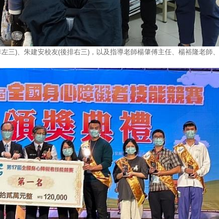
排左三)、朱建安校友(後排右三)，以及指導老師楊肇傅主任、楊裕隆老師