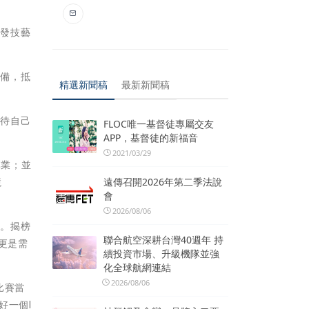
頒發技藝
準備，抵
精選新聞稿
最新新聞稿
期待自己
FLOC唯一基督徒專屬交友
APP，基督徒的新福音
2021/03/29
專業；並
遠傳召開2026年第二季法說
競
會
2026/08/06
壓。揭榜
聯合航空深耕台灣40週年 持
更是需
續投資市場、升級機隊並強
化全球航網連結
2026/08/06
比賽當
好一個l