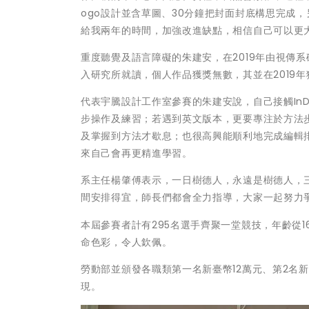
ogo設計並含草圖、30分鐘把封面封底構思完成，
給我兩年的時間，加強改進缺點，相信自己可以更
重度聽覺及語言障礙的朱建安，在2019年由視傳
入研究所就讀，個人作品獲獎無數，其並在2019
代表宇騰設計工作室參賽的朱建安說，自己接觸In
步操作及練習；若遇到英文版本，更要專注於方法
及掌握到方法才歇息；也很高興能順利地完成編輯
來自己會再更精進學習。
系主任楊肇傅表示，一日樹德人，永遠是樹德人，
間安排得宜，師長們都會全力指導，大家一起努力
本屆參賽者計有295名選手齊聚一堂競技，年齡從
命色彩，令人欽佩。
勞動部並頒發各職類第一名新臺幣12萬元、第2名
現。