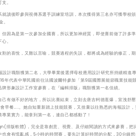
可支。
系就讀後即參與視傳系選手訓練室培訓，本次獲得第三名亦可獲學校
金。
。但因為是第一次參加全國賽，所以更加神經質，即使賽前做了許多
下心。
收割的喜悅，又難以言喻，競賽過程的失誤，都將成為經驗的修正，
賽海報設計職類獲第二名，大學畢業後選擇母校應用設計研究所持續精進
016年代表中華民國前往法國波爾特參加「第9屆國際展能節職業技能
品牌形象設計工作室參賽，在『編輯排版』職類獲第一名佳績。
自己有做不好的地方，所以比賽結束，立刻去唐吉軻德逛爆，宣洩舒
會早餐…..。她自知重新踏上技能競賽，又捨棄以往熟悉的海報設計，
積專業實力，能拿到第一名，連自己都感動了！
ign(排版軟體)，完全是靠創意、視覺、及仔細閱讀的方式來參賽，把
也會有慌亂感，5小時的時間賽，要先計算好時間的分配，30分鐘想