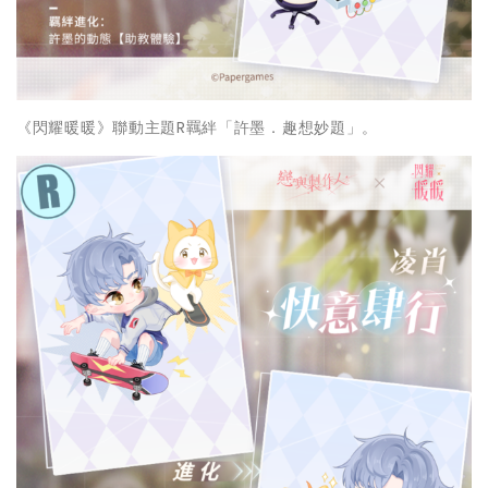
《閃耀暖暖》聯動主題R羈絆「許墨．趣想妙題」。