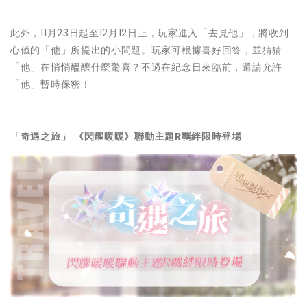
此外，11月23日起至12月12日止，玩家進入「去見他」，將收到
心儀的「他」所提出的小問題。玩家可根據喜好回答，並猜猜
「他」在悄悄醞釀什麼驚喜？不過在紀念日來臨前，還請允許
「他」暫時保密！
「奇遇之旅」
《閃耀暖暖》聯動主題R羈絆限時登場