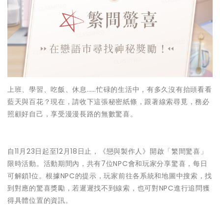
上班、學習、吃飯、休息……忙碌的生活中，有多久沒有抬頭看看
藍天與百花？現在，請收下這張秘密紙條，跟著線索尋覓，務必
照顧好自己，享受漫漫長路的無數驚喜。
自11月23日起至12月18日止，《戀與製作人》開啟「繁間驚喜」
限時活動。活動期間內，共有7位NPC會和玩家分享驚喜，每日
可解鎖1位。根據NPC的提示，玩家前往各系統和地圖中搜索，找
到對應的驚喜獎勵，若遲遲找不到線索，也可對NPC進行追問獲
得具體位置的資訊。