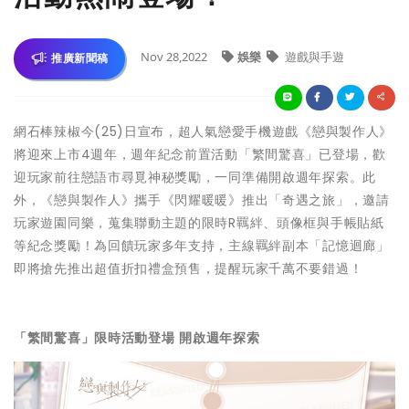
Nov 28,2022
娛樂
遊戲與手遊
推廣新聞稿
網石棒辣椒今(25)日宣布，超人氣戀愛手機遊戲《戀與製作人》
將迎來上市4週年，週年紀念前置活動「繁間驚喜」已登場，歡
迎玩家前往戀語市尋覓神秘獎勵，一同準備開啟週年探索。此
外，《戀與製作人》攜手《閃耀暖暖》推出「奇遇之旅」，邀請
玩家遊園同樂，蒐集聯動主題的限時R羈絆、頭像框與手帳貼紙
等紀念獎勵！為回饋玩家多年支持，主線羈絆副本「記憶迴廊」
即將搶先推出超值折扣禮盒預售，提醒玩家千萬不要錯過！
「繁間驚喜」限時活動登場
開啟週年探索