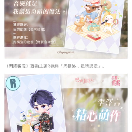
《閃耀暖暖》聯動主題R羈絆「周棋洛．星晴樂章」。