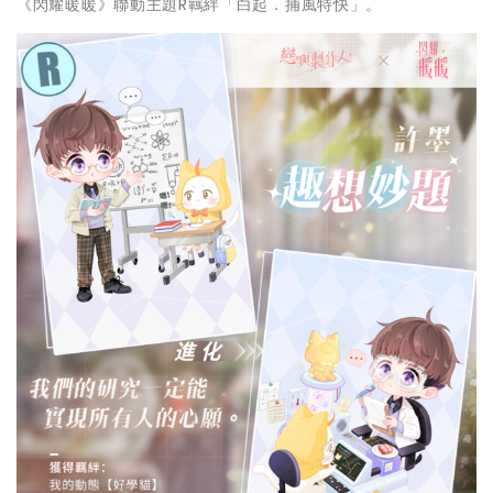
《閃耀暖暖》聯動主題R羈絆「白起．捕風特快」。