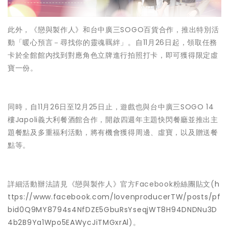
此外，《戀與製作人》和台中廣三SOGO百貨合作，推出特別活
動「暖心預言－尋找你的靈魂羈絆」。自11月26日起，領取任務
卡於全館館內找到對應角色立牌進行拍照打卡，即可獲得限定虛
寶一份。
同時，自11月26日至12月25日止，遊戲也與台中廣三SOGO 14
樓Japoli義大利餐酒館合作，開啟四週年主題快閃餐廳並推出主
題餐點及多重福利活動，將有機會獲得周邊、虛寶，以及贈送餐
點等。
詳細活動辦法請見《戀與製作人》官方Facebook粉絲團貼文(
h
ttps://www.facebook.com/lovenproducerTW/posts/pf
bid0Q9MY8794s4NfDZE5GbuRsYseqjWT8H94DNDNu3D
4b2B9Ya1Wpo5EAWycJiTMGxrAl
)。