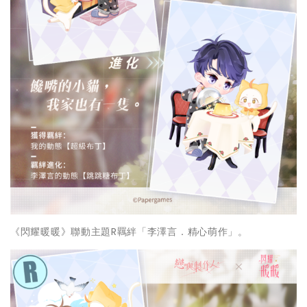
《閃耀暖暖》聯動主題R羈絆「李澤言．精心萌作」。