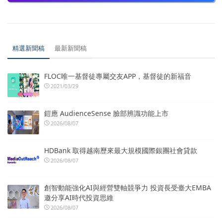
精選新聞稿
最新新聞稿
FLOC唯一基督徒專屬交友APP，基督徒的新福音
2021/03/29
鎧應 AudienceSense 臉部辨識功能上市
2026/08/07
HDBank 取得越南歷來最大規模國際銀團社會貸款
2026/08/07
創智動能強化AI與經營雙軸競爭力 投資長受臺大EMBA
邀分享AI時代投資思維
2026/08/07