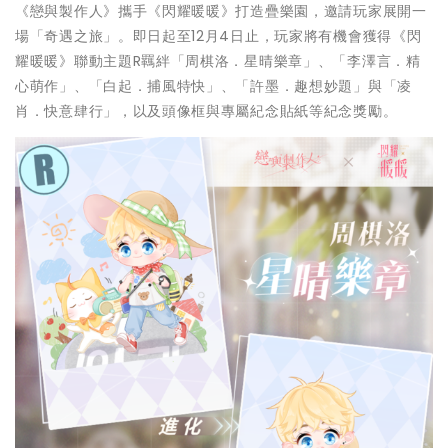
《戀與製作人》攜手《閃耀暖暖》打造疊樂園，邀請玩家展開一
場「奇遇之旅」。即日起至12月4日止，玩家將有機會獲得《閃
耀暖暖》聯動主題R羈絆「周棋洛．星晴樂章」、「李澤言．精
心萌作」、「白起．捕風特快」、「許墨．趣想妙題」與「凌
肖．快意肆行」，以及頭像框與專屬紀念貼紙等紀念獎勵。