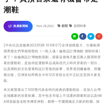
潮鞋
Nov 28,2022
新聞
新聞時事
推廣新聞稿
(中央社訊息服務20221128 10:58:07)全球規模最大，引爆歐洲
潮男潮女們爭相朝聖的《一鞋入魂！倫敦設計博物館 潮鞋特展》
來了！由倫敦設計博物館策劃，探索這個每天數百萬人購買和穿
著的運動鞋，是如何從運動單品成為現代人時尚穿著的一部分，
以及潮鞋的文化發展和設計背後的故事，世界巡回繼倫敦、荷蘭
展出後，亞洲首站即將在今年12月登陸台北中正紀念堂與大家見
面。
本次展覽展出了300雙代表各時代經典的運動鞋款，並加入台灣
在地藏家的珍貴收藏，其中包含市場上不流通的限量鞋款以及NB
A球員版簽名鞋等稀世神鞋，都將一字擺開滿足大家的鞋癮。除