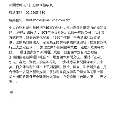
新聞聯絡人：訊息服務核稿員
聯絡電話：02-25051180
聯絡信箱：
timtimcna@mail.cna.com.tw
中央通訊社是中華民國的國家通訊社，是台灣最具影響力的新聞媒
體。 經歷組織改造，1973年中央社改組為股份有限公司，以企業
方式經營；隨著民主化發展，1996年依據「中央通訊社設置條
例」改制為財團法人，定位為全民共有的國家通訊社，獨立超然執
行三大法定任務： ．辦理國內外新聞報導業務，服務大眾傳播媒
體。 ．辦理國家對外新聞通訊業務，促進國際對台灣之瞭解。 ．
加強與國際新聞通訊社合作，增進國際新聞交流。 秉持「正確、
領先、客觀、翔實」的基本原則，中央社專業新聞團隊每天以中、
英、日文即時對外發出上千則新聞、照片、圖表、影音與資訊，是
台灣唯一多語文新聞媒體，服務對象從媒體客戶擴大為閱聽大眾；
從台灣民眾延伸至全球僑胞與讀者，充分扮演「台灣之眼，世界之
窗」。