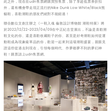
此之外，現在在udn售票網購買預售票，除了享超低票券折扣
外，還有機會帶走現正流行的Nike Dunk Low White/Black熊
貓鞋，喜歡潮鞋的朋友們絕對不能錯過！
聯合數位文創主辦之《一鞋入魂 倫敦設計博物館 潮鞋特展》將
於2022/12/22~2023/04/09在中正紀念堂展出，不論是喜歡潮
鞋文化的你、還是喜歡收藏鞋子的你、甚至是好奇潮鞋如何從運
動鞋成為現象級單品的你，歡迎一起來到這場潮鞋盛宴，親眼見
證這些從過去到現在，引領每個時代、作夢都夢不到的夢幻神
鞋！購票請上udn售票網。