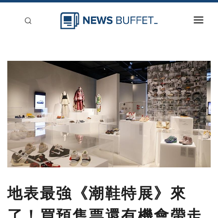
回到首頁
新聞稿分類
登入
刊登
地表最強《潮鞋特展》來
了！買預售票還有機會帶走