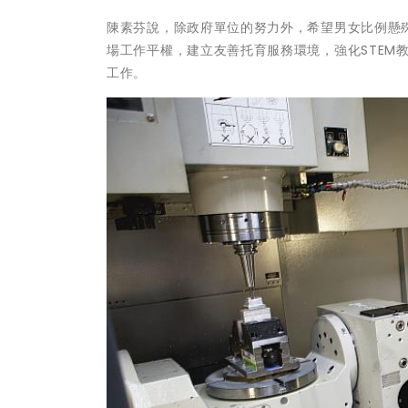
陳素芬說，除政府單位的努力外，希望男女比例懸
場工作平權，建立友善托育服務環境，強化STEM
工作。