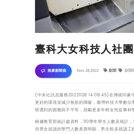
臺科大女科技人社團
Nov 28,2022
新聞
新聞
推廣新聞稿
(中央社訊息服務20221128 14:08:45)
更好的環境並減少無形的障礙，臺灣科技大學數位
研遇到的困難與不平等，鼓勵更多年輕女性從事科
根據教育部統計處資料，110學年學生人數及統計，男生2,1
但男女就讀的學門人數差異明顯，男生較多就讀工