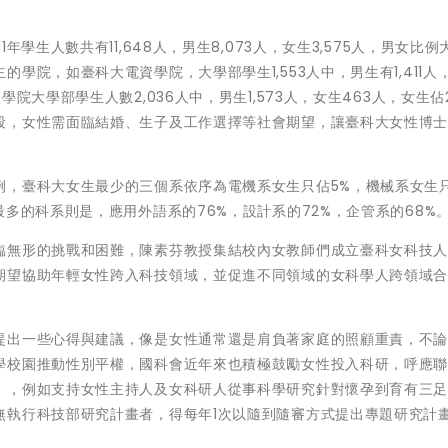
學生人數共有11,648人，男生8,073人，女生3,575人，男女比例
學院，如臺科大電資學院，大學部學生1,553人中，男生有1,411人
院大學部學生人數2,036人中，男生1,573人，女生463人，女生佔
段，女性需面臨結婚、生子及工作選擇等社會期望，讓臺科大女性博
例，臺科大女生最少的三個系依序為電機系女生只佔5%，機械系女生
多的科系則是，應用外語系的76%，設計系的72%，企管系的68%
臨無形的挑戰和困難，陳素芬教授集結校內女教師們成立臺科女科技
期望協助年輕女性跨入科技領域，並促進不同領域的女科學人跨領域
提出一些心得與建議，像是女性通常還是肩負著家庭的照顧重責，不
學校園推動性別平權，國科會近年來也積極鼓勵女性投入科研，呼應
」，例如支持女性主持人及女科研人從事科學研究針對懷孕到育有三
無執行科技部研究計畫者，得每年1次以隨到隨審方式提出專題研究計