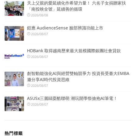
天上父親的愛延續化作希望力量！ 六名子女捐贈家扶
「南投映全號」延續善的循環
2026/08/08
鎧應 AudienceSense 臉部辨識功能上市
2026/08/07
HDBank 取得越南歷來最大規模國際銀團社會貸款
2026/08/07
創智動能強化AI與經營雙軸競爭力 投資長受臺大EMBA
邀分享AI時代投資思維
2026/08/07
ASUSx三麗鷗耍酷聯萌 潮玩開學祭搶抱AI筆電！
2026/08/07
熱門標籤