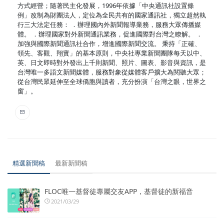
方式經營；隨著民主化發展，1996年依據「中央通訊社設置條
例」改制為財團法人，定位為全民共有的國家通訊社，獨立超然執
行三大法定任務： ．辦理國內外新聞報導業務，服務大眾傳播媒
體。 ．辦理國家對外新聞通訊業務，促進國際對台灣之瞭解。 ．
加強與國際新聞通訊社合作，增進國際新聞交流。 秉持「正確、
領先、客觀、翔實」的基本原則，中央社專業新聞團隊每天以中、
英、日文即時對外發出上千則新聞、照片、圖表、影音與資訊，是
台灣唯一多語文新聞媒體，服務對象從媒體客戶擴大為閱聽大眾；
從台灣民眾延伸至全球僑胞與讀者，充分扮演「台灣之眼，世界之
窗」。
精選新聞稿
最新新聞稿
FLOC唯一基督徒專屬交友APP，基督徒的新福音
2021/03/29