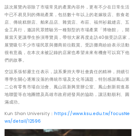
該次展覽內容除了市場常見的產業內容外，更有不少在日常生活
中已不易見到的傳統產業，包括數十年以上的老嫁妝店、飲食老
店、傳統糕餅店、舶來品店、雜貨店、布莊、福州衫裁縫店、五
金工具行，邀請民眾體驗另一種類型的市場產業「博物館」，開
展當天更讓學生扮演導覽員，帶領大家再度走訪40個受訪店家，
展覽吸引不少市場民眾與攤商前往觀賞。受訪攤商紛紛表示活動
很有意義，在本次未被記錄的店家也希望未來有機會可以寫下他
們的故事。
空設系張郁靂主任表示，該系秉持大學社會責任的精神，持續引
導學生關心逐漸沒落的傳統市場及文化等議題，特別感謝鳳山第
二公有零售市場自治會、鳳山區新興里辦公室、鳳山創新前進基
地聯盟等在地團體及高雄市政府經發局的協助，讓活動順利、圓
滿成功。
Kun Shan University：
https://www.ksu.edu.tw/focusNe
ws/detail/12596