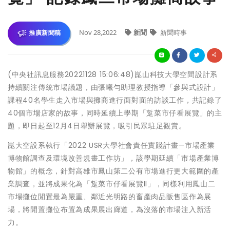
Nov 28,2022
新聞
新聞時事
推廣新聞稿
(中央社訊息服務20221128 15:06:48)崑山科技大學空間設計系
持續關注傳統市場議題，由張曦勻助理教授指導「參與式設計」
課程40名學生走入市場與攤商進行面對面的訪談工作，共記錄了
40個市場店家的故事，同時延續上學期「踅菜市仔看展覽」的主
題，即日起至12月4日舉辦展覽，吸引民眾駐足觀賞。
崑大空設系執行「2022 USR大學社會責任實踐計畫—市場產業
博物館調查及環境改善規畫工作坊」，該學期延續「市場產業博
物館」的概念，針對高雄市鳳山第二公有市場進行更大範圍的產
業調查，並將成果化為「踅菜市仔看展覽II」，同樣利用鳳山二
市場攤位閒置最為嚴重、鄰近光明路的畜產肉品販售區作為展
場，將閒置攤位布置為成果展出廊道，為沒落的市場注入新活
力。