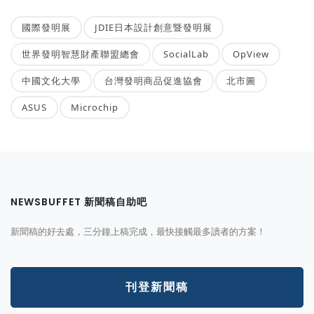
國際發明展
JDIE日本設計創意暨發明展
世界發明智慧財產聯盟總會
SocialLab
OpView
中國文化大學
台灣發明商品促進協會
北市圖
ASUS
Microchip
NEWSBUFFET 新聞稿自助吧
新聞稿的好去處，三分鐘上稿完成，最快接觸最多讀者的方案！
刊登新聞稿