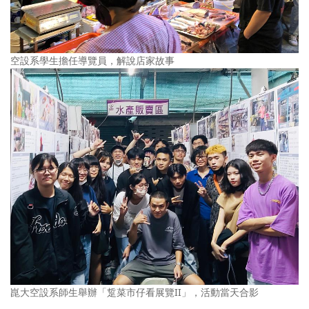
空設系學生擔任導覽員，解說店家故事
崑大空設系師生舉辦「踅菜市仔看展覽II」，活動當天合影