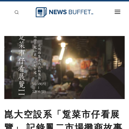
回到首頁
新聞稿分類
登入
刊登
崑大空設系「踅菜市仔看展
覽」 記錄鳳二市場攤商故事