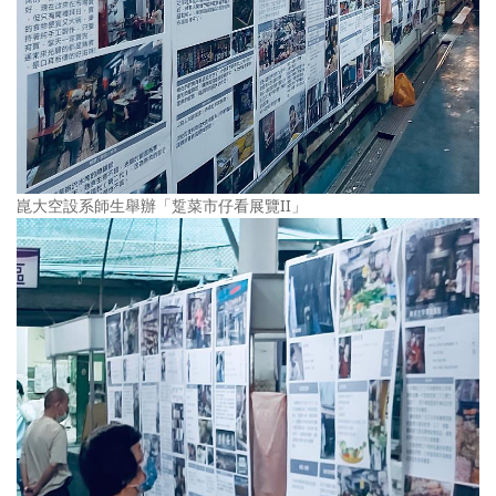
崑大空設系師生舉辦「踅菜市仔看展覽II」