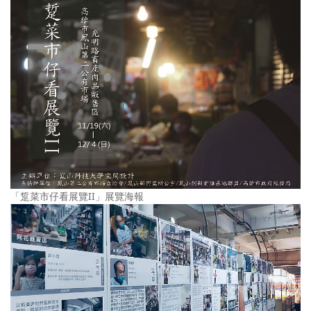
「踅菜市仔看展覽II」展覽海報