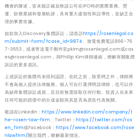
機會的陳述，皆未能正確反映該公司在IPO時的實際業務、營
運、財務業績和發展軌跡，具有重大虛假性和誤導性，並缺乏合
理的事實依據。
如欲加入Discovery集體訴訟，請造訪
https://rosenlegal.co
m/submit-form/?case_id=9874
、致電免費電話866-76
7-3653，或者寄送電子郵件至pkim@rosenlegal.com或cas
es@rosenlegal.com，與Phillip Kim律師連絡，瞭解有關集體
訴訟的更多資訊。
上述訴訟的集體尚未得到認證。在此之前，除受聘之外，律師將
不會為個人提供法律服務。個人可自行選擇聘請律師，也可以作
為缺席集體訴訟成員，且目前無需採取任何行動。投資人在未來
任何可能的賠償中的分成金額與其是否為原告代表無關。
敬請在LinkedIn：
https://www.linkedin.com/company/t
he-rosen-law-firm
、Twitter：
https://twitter.com/ros
en_firm
或Facebook：
https://www.facebook.com/rose
nlawfirm/
關注我們，瞭解最新情況。