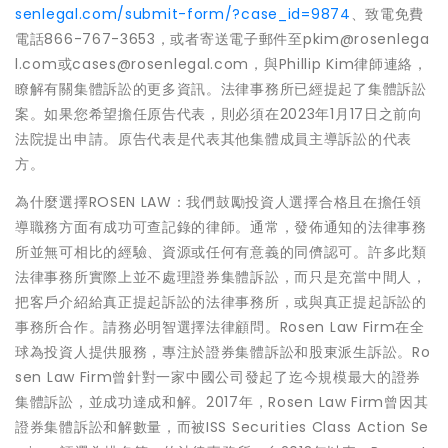
senlegal.com/submit-form/?case_id=9874
、致電免費
電話866-767-3653，或者寄送電子郵件至pkim@rosenlega
l.com或cases@rosenlegal.com，與Phillip Kim律師連絡，
瞭解有關集體訴訟的更多資訊。法律事務所已經提起了集體訴訟
案。如果您希望擔任原告代表，則必須在2023年1月17日之前向
法院提出申請。原告代表是代表其他集體成員主導訴訟的代表
方。
為什麼選擇ROSEN LAW：我們鼓勵投資人選擇合格且在擔任領
導職務方面有成功可查記錄的律師。通常，發佈通知的法律事務
所並無可相比的經驗、資源或任何有意義的同儕認可。許多此類
法律事務所實際上並不處理證券集體訴訟，而只是充當中間人，
把客戶介紹給真正提起訴訟的法律事務所，或與真正提起訴訟的
事務所合作。請務必明智選擇法律顧問。Rosen Law Firm在全
球為投資人提供服務，專注於證券集體訴訟和股東派生訴訟。Ro
sen Law Firm曾針對一家中國公司發起了迄今規模最大的證券
集體訴訟，並成功達成和解。2017年，Rosen Law Firm曾因其
證券集體訴訟和解數量，而被ISS Securities Class Action Se