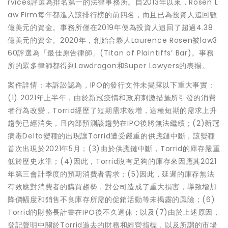
rvices評選為排名第一的法律事務所。自2013年以來，Rosen L
aw Firm每年都進入該排行榜的前四名，而且已為投資人追回數
億美元的資金。事務所僅在2019年便為投資人追回了超過4.38
億美元的資金。2020年，創始合夥人Laurence Rosen被law3
60評選為「最佳原告律師」(Titan of Plaintiffs’ Bar)。事務
所的眾多律師都得到Lawdragon和Super Lawyers的表揚。
案件詳情：本訴訟認為，IPO的發行文件未揭露以下重大事實：
(1) 2021年上半年，由於新冠疫情和政府刺激措施所引發的消費
者行為改變，Torrid經歷了短期需求激增，這種短期的需求上升
趨勢已經消失，且內部預測該趨勢在IPO後將無法繼續；(2)新冠
病毒Delta變種的出現讓Torrid遭受嚴重的供應鏈中斷，該變種
首次出現於2021年5月；(3)由於供應鏈中斷，Torrid的庫存嚴重
低於歷史水準；(4)因此，Torrid沒有足夠的庫存來因應其2021
年第三會計季度的預期消費者需求；(5)因此，延遲的庫存無法
有效應對消費者的購買趨勢，對公司造成了重大損害，導致增加
降價幅度和銷售不良庫存所需的促銷活動等未揭露的風險；(6)
Torrid的財務長計畫在IPO後不久退休；以及(7)由於上述原因，
登記聲明中關於Torrid過去的財務和經營指標，以及所謂的市場