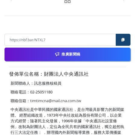
推廣新聞稿
發佈單位名稱：財團法人中央通訊社
新聞聯絡人：訊息服務核稿員
聯絡電話：02-25051180
聯絡信箱：
timtimcna@mail.cna.com.tw
中央通訊社是中華民國的國家通訊社，是台灣最具影響力的新聞媒
體。 經歷組織改造，1973年中央社改組為股份有限公司，以企業
方式經營；隨著民主化發展，1996年依據「中央通訊社設置條
例」改制為財團法人，定位為全民共有的國家通訊社，獨立超然執
行三大法定任務： ．辦理國內外新聞報導業務，服務大眾傳播媒