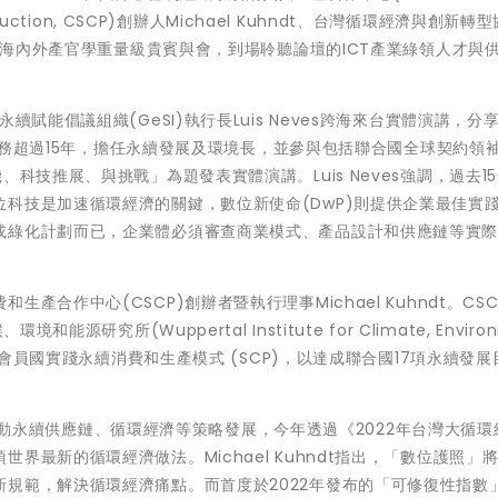
d Production, CSCP)創辦人Michael Kuhndt、台灣循環經濟與創新轉
忠等海內外產官學重量級貴賓與會，到場聆聽論壇的ICT產業綠領人才與
賦能倡議組織(GeSI)執行長Luis Neves跨海來台實體演講，分
電信服務超過15年，擔任永續發展及環境長，並參與包括聯合國全球契約領
科技推展、與挑戰」為題發表實體演講。Luis Neves強調，過去1
科技是加速循環經濟的關鍵，數位新使命(DwP)則提供企業最佳實
或綠化計劃而已，企業體必須審查商業模式、產品設計和供應鏈等實
合作中心(CSCP)創辦者暨執行理事Michael Kuhndt。CSC
研究所(Wuppertal Institute for Climate, Enviro
國會員國實踐永續消費和生產模式 (SCP)，以達成聯合國17項永續發展
與歐盟驅動永續供應鏈、循環經濟等策略發展，今年透過《2022年台灣大循
界最新的循環經濟做法。Michael Kuhndt指出，「數位護照」
規範，解決循環經濟痛點。而首度於2022年發布的「可修復性指數