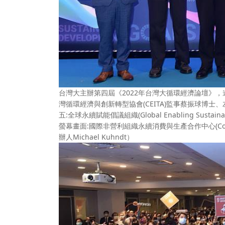
台灣大主辦第四屆《2022年台灣大循環經濟論壇》，
灣循環經濟與創新轉型協會(CEITA)監事蔡振球博
五:全球永續賦能倡議組織(Global Enabling Sustain
螢幕畫面:國際非營利組織永續消費與生產合作中心(Collaborating
辦人Michael Kuhndt）