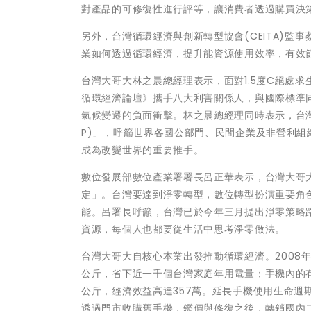
對產品的可修復性進行評等，讓消費者透過購買決
另外，台灣循環經濟與創新轉型協會(CEITA)
業如何透過循環經濟，提升能資源使用效率，有效
台灣大哥大林之晨總經理表示，面對1.5度C絕處求生線，
循環經濟論壇》攜手八大利害關係人，與國際標準
氣候變遷的負面衝擊。林之晨總經理同時表示，台灣大
P)」，呼籲世界各國公部門、民間企業及非營利
成為改變世界的重要推手。
數位發展部數位產業署署長呂正華表示，台灣大哥
定」。台灣要達到淨零轉型，數位轉型扮演重要角
能。呂署長呼籲，台灣已於今年三月提出淨零策略路
資源，每個人也都要從生活中思考淨零做法。
台灣大哥大自核心本業出發推動循環經濟。2008年
公斤，省下近一千個台灣家庭年用電量；手機內的有
公斤，經濟效益高達357萬。延長手機使用生命週
透過門市收購舊手機，鑑價與修復之後，轉銷國內二