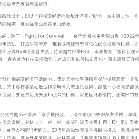
策推動產業落實循環經濟。
監事蔡振球博士，則以「藉循環經濟推動加速淨零行動力」為主題，進一
節能減碳，進而強化企業競爭力績效。
除了「Fight for Survival」，台灣大哥大更希望透過《2022
同步接軌，打造淨零未來。唯有以科技轉型為核心的永續發展目標，
身為GeSI理事會成員，持續超前部署ESG，率先響應「數位新使命 
組織，透過數位科技發揮動能，達成巴黎氣候協定及聯合國永續發展目
大對推動循環經濟不遺餘力，電信業者攜手供應商探討循環經濟「非
色，其中各行各業在數位轉型時導入資通訊技術，能進一步提高節能
徑圖，要達成對抗升溫1.5度C的目標，需要從能源部門、產業部門
開始展開第一階段「廢手機回收」，迄今累積回收19萬支手機，減碳 1
價貴金屬，包括；金、銀、銅、鋁等則被回收再利用，15年累計回收5
期，台灣大不斷思考解方。2015年啟動進階版手機回收模式「舊機換
手市場，甚至外銷東南亞、杜拜等國，八年來重獲新生的手機高達6.