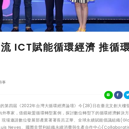
交流 ICT賦能循環經濟 推循
時事
台灣大主辦的第四屆《2022年台灣大循環經濟論壇》今(28)日在臺北文創大樓
國內外專家，借鏡歐盟循環轉型案例，探討數位轉型下的循環經濟解決
, DwP)。現場邀請數位發展部產業署署長呂正華、全球永續賦能倡議組織(Glob
GeSI)執行長Luis Neves、國際非營利組織永續消費與生產合作中心(Collaborati