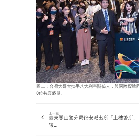
圖二：台灣大哥大攜手八大利害關係人，與國際標準同
0位共襄盛舉。
上一篇
臺東關山警分局錦安派出所「土樓警所」
讓...