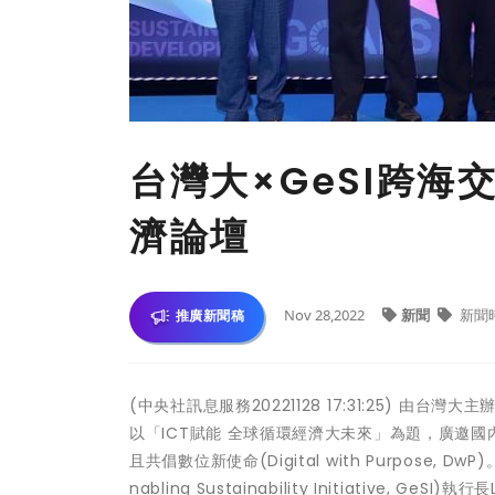
台灣大×GeSI跨海
濟論壇
Nov 28,2022
新聞
新聞
推廣新聞稿
(中央社訊息服務20221128 17:31:25) 由
以「ICT賦能 全球循環經濟大未來」為題，廣邀
且共倡數位新使命(Digital with Purpose
nabling Sustainability Initiative, 