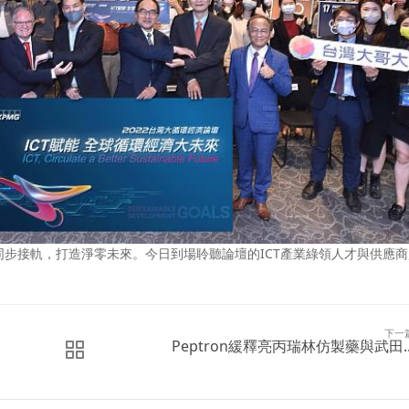
步接軌，打造淨零未來。今日到場聆聽論壇的ICT產業綠領人才與供應商
下一
Peptron緩釋亮丙瑞林仿製藥與武田..