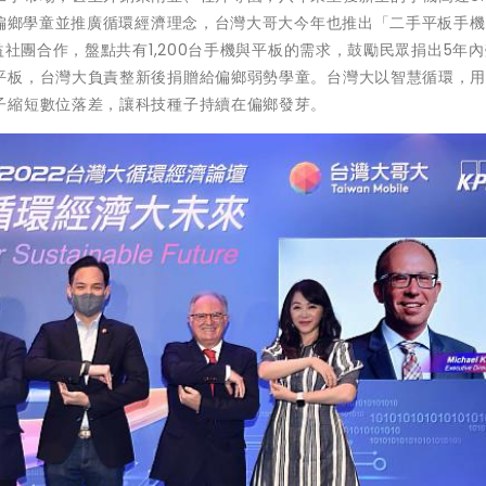
多偏鄉學童並推廣循環經濟理念，台灣大哥大今年也推出「二手平板手
，與14家公益社團合作，盤點共有1,200台手機與平板的需求，鼓勵民眾捐出5年
平板，台灣大負責整新後捐贈給偏鄉弱勢學童。台灣大以智慧循環，
子縮短數位落差，讓科技種子持續在偏鄉發芽。