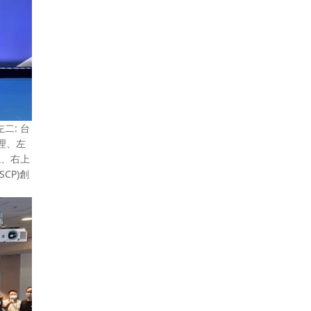
二: 台
理、左
副總、右上
SCP)創