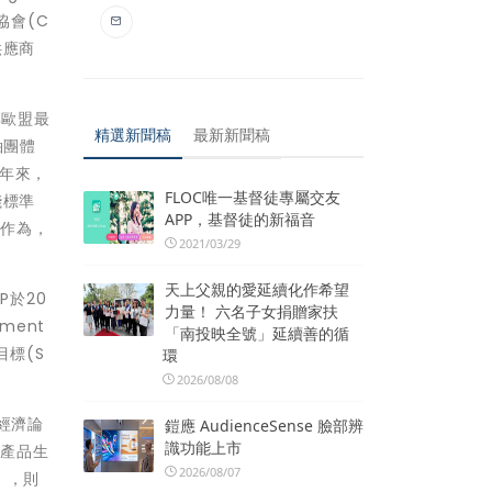
型協會(C
供應商
享歐盟最
精選新聞稿
最新新聞稿
袖團體
5年來，
FLOC唯一基督徒專屬交友
踐標準
APP，基督徒的新福音
際作為，
2021/03/29
天上父親的愛延續化作希望
P於20
力量！ 六名子女捐贈家扶
nment
「南投映全號」延續善的循
目標(S
環
2026/08/08
環經濟論
鎧應 AudienceSense 臉部辨
識功能上市
將產品生
2026/08/07
」，則