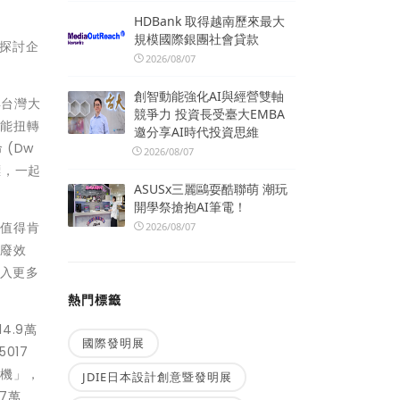
HDBank 取得越南歷來最大
規模國際銀團社會貸款
步探討企
2026/08/07
創智動能強化AI與經營雙軸
年台灣大
競爭力 投資長受臺大EMBA
才能扭轉
邀分享AI時代投資思維
(Dw
2026/08/07
標，一起
ASUSx三麗鷗耍酷聯萌 潮玩
開學祭搶抱AI筆電！
常值得肯
2026/08/07
減廢效
投入更多
熱門標籤
4.9萬
國際發明展
017
新機」，
JDIE日本設計創意暨發明展
7萬