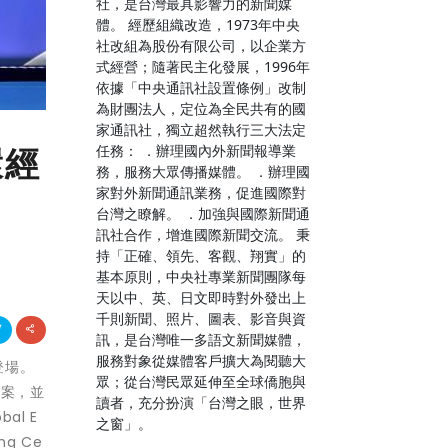
社，是台灣最具影響力的新聞媒
體。 經歷組織改造，1973年中央
社改組為股份有限公司，以企業方
式經營；隨著民主化發展，1996年
依據「中央通訊社設置條例」改制
為財團法人，定位為全民共有的國
家通訊社，獨立超然執行三大法定
任務： ．辦理國內外新聞報導業
環經
務，服務大眾傳播媒體。 ．辦理國
家對外新聞通訊業務，促進國際對
台灣之瞭解。 ．加強與國際新聞通
訊社合作，增進國際新聞交流。 秉
持「正確、領先、客觀、翔實」的
基本原則，中央社專業新聞團隊每
天以中、英、日文即時對外發出上
千則新聞、照片、圖表、影音與資
訊，是台灣唯一多語文新聞媒體，
服務對象從媒體客戶擴大為閱聽大
登場。
眾；從台灣民眾延伸至全球僑胞與
方案，並
讀者，充分扮演「台灣之眼，世界
al E
之窗」。
ng Ce