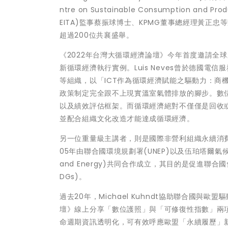
ntre on Sustainable Consumption an
EITA)監事蔡振球博士、KPMG董事總經理黃正
超過200位共襄盛舉。
《2022年台灣大循環經濟論壇》今年首度邀請全球永續
新循環經濟執行實例。Luis Neves曾於德國
等組織，以「ICT作為循環經濟賦能之驅動力：商機、
政策制定完全跟不上現實溫室氣體排放的腳步。數位
以及績效評估框架。而循環經濟絕對不僅僅是回收
並配合組織文化改造才能達成循環經濟。
另一位重量級主講者，則是國際非營利組織永續消費和生產
05年由聯合國環境規劃署(UNEP)以及伍珀塔爾氣候、環境和能源
and Energy)共同合作成立，其目的是促進聯合
DGs)。
過去20年，Michael Kuhndt協助聯合國
壇》線上分享「數位護照」與「可修復性指數」兩項世
命週期資訊透明化，可有效呼應歐盟「永續履歷」新