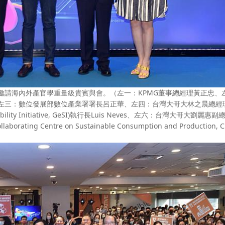
邀請海內外產官學重量級貴賓與會。（左一：KPMG董事總經理黃正忠、左
士、左三：數位發展部數位產業署署長呂正華、左四：台灣大哥大林之晨總經
ability Initiative, GeSI)執行長Luis Neves、左六：台灣大哥大劉麗惠
 Centre on Sustainable Consumption and Production, C