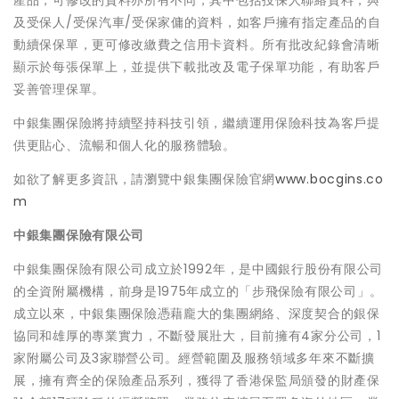
產品，可修改的資料亦所有不同，其中包括投保人聯絡資料，與
及受保人/受保汽車/受保家傭的資料，如客戶擁有指定產品的自
動續保保單，更可修改繳費之信用卡資料。所有批改紀錄會清晰
顯示於每張保單上，並提供下載批改及電子保單功能，有助客戶
妥善管理保單。
中銀集團保險將持續堅持科技引領，繼續運用保險科技為客戶提
供更貼心、流暢和個人化的服務體驗。
如欲了解更多資訊，請瀏覽中銀集團保險官網
www.bocgins.co
m
中銀集團保險有限公司
中銀集團保險有限公司成立於1992年，是中國銀行股份有限公司
的全資附屬機構，前身是1975年成立的「步飛保險有限公司」。
成立以來，中銀集團保險憑藉龐大的集團網絡、深度契合的銀保
協同和雄厚的專業實力，不斷發展壯大，目前擁有4家分公司，1
家附屬公司及3家聯營公司。經營範圍及服務領域多年來不斷擴
展，擁有齊全的保險產品系列，獲得了香港保監局頒發的財產保