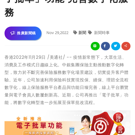
務
Nov 29,2022
新聞
新聞時事
推廣新聞稿
香港
2022年11月29日
/美通社/ -- 疫情新常態下，大眾生活、
消費及工作模式日趨線上化。中銀集團保險主動推動數字化轉
型，致力於不斷完善保險服務數字化場景建設，切實提升客戶體
驗。近年，公司加速利用保險科技實現投保、續保、理賠全流程
數字化，線上保險服務平台產品與功能日臻完善，線上平台瀏覽
量與電子會員人數屢創新高。近期，公司再推出「電子批單」功
能，將數字化轉型進一步拓展至保單批改流程。