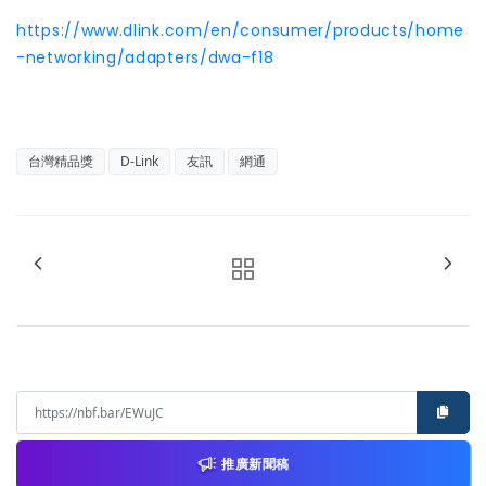
https://www.dlink.com/en/consumer/products/home
-networking/adapters/dwa-f18
台灣精品獎
D-Link
友訊
網通
推廣新聞稿