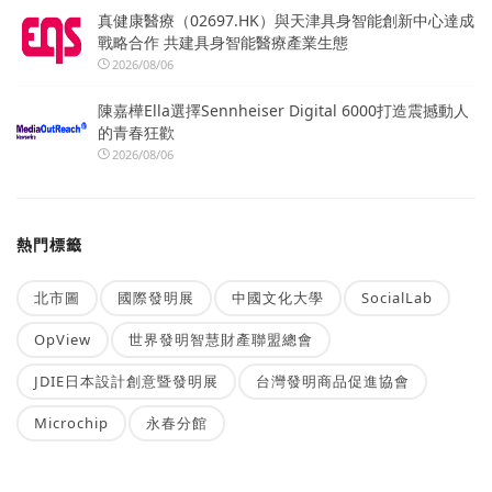
真健康醫療（02697.HK）與天津具身智能創新中心達成
戰略合作 共建具身智能醫療產業生態
2026/08/06
陳嘉樺Ella選擇Sennheiser Digital 6000打造震撼動人
的青春狂歡
2026/08/06
熱門標籤
北市圖
國際發明展
中國文化大學
SocialLab
OpView
世界發明智慧財產聯盟總會
JDIE日本設計創意暨發明展
台灣發明商品促進協會
Microchip
永春分館