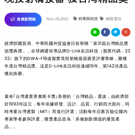
Nov 29,2022
科學與科技
網路電信
推廣新聞稿
經濟部國貿局、中華民國外貿協會日前舉辦「第31屆台灣精品獎
頒獎典禮」，全球網通領導品牌D-Link友訊科技（股票代碼：23
32）旗下的DWA-F18虛擬實境投射橋接器廣受評審青睞，榮獲
年度台灣精品獎。這是D-Link友訊科技連續19年、第142項產品
獲此殊榮。
素有｢台灣產業界奧斯卡獎｣美譽的「台灣精品」選拔，由經濟部
於1993年設立，每年依據研發、設計、品質、行銷四大面向，同
時考量台灣產製（MIT）而進行評選；活動每年召募百餘位國內
專家學者參與評選，獲獎產品皆為「具備創新價值的優質產
品」。