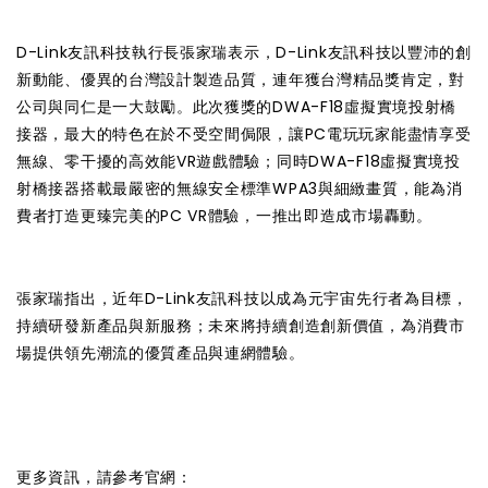
D-Link友訊科技執行長張家瑞表示，D-Link友訊科技以豐沛的創
新動能、優異的台灣設計製造品質，連年獲台灣精品獎肯定，對
公司與同仁是一大鼓勵。此次獲獎的DWA-F18虛擬實境投射橋
接器，最大的特色在於不受空間侷限，讓PC電玩玩家能盡情享受
無線、零干擾的高效能VR遊戲體驗；同時DWA-F18虛擬實境投
射橋接器搭載最嚴密的無線安全標準WPA3與細緻畫質，能為消
費者打造更臻完美的PC VR體驗，一推出即造成市場轟動。
張家瑞指出，近年D-Link友訊科技以成為元宇宙先行者為目標，
持續研發新產品與新服務；未來將持續創造創新價值，為消費市
場提供領先潮流的優質產品與連網體驗。
更多資訊，請參考官網：