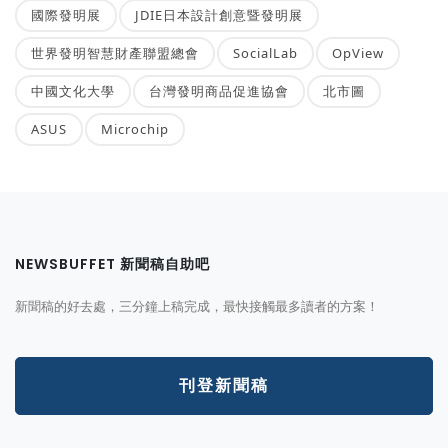
國際發明展
JDIE日本設計創意暨發明展
世界發明智慧財產聯盟總會
SocialLab
OpView
中國文化大學
台灣發明商品促進協會
北市圖
ASUS
Microchip
NEWSBUFFET 新聞稿自助吧
新聞稿的好去處，三分鐘上稿完成，最快接觸最多讀者的方案！
刊登新聞稿