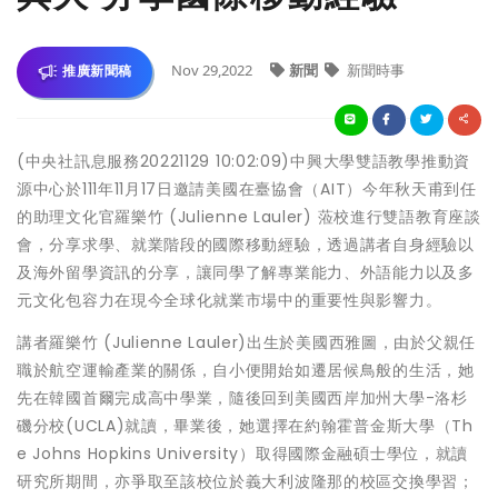
Nov 29,2022
新聞
新聞時事
推廣新聞稿
(中央社訊息服務20221129 10:02:09)中興大學雙語教學推動資
源中心於111年11月17日邀請美國在臺協會（AIT）今年秋天甫到任
的助理文化官羅樂竹 (Julienne Lauler) 蒞校進行雙語教育座談
會，分享求學、就業階段的國際移動經驗，透過講者自身經驗以
及海外留學資訊的分享，讓同學了解專業能力、外語能力以及多
元文化包容力在現今全球化就業市場中的重要性與影響力。
講者羅樂竹 (Julienne Lauler)出生於美國西雅圖，由於父親任
職於航空運輸產業的關係，自小便開始如遷居候鳥般的生活，她
先在韓國首爾完成高中學業，隨後回到美國西岸加州大學-洛杉
磯分校(UCLA)就讀，畢業後，她選擇在約翰霍普金斯大學（Th
e Johns Hopkins University）取得國際金融碩士學位，就讀
研究所期間，亦爭取至該校位於義大利波隆那的校區交換學習；