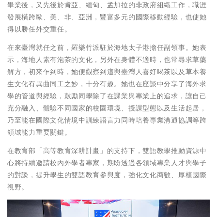
畢業後，又先後於肯亞、緬甸、孟加拉的非政府組織工作，職涯
發展橫跨歐、美、非、亞洲，豐富多元的國際移動經驗，也使她
得以勝任外交重任。
在來臺灣就任之前，羅樂竹派駐於海地太子港擔任副領事。她表
示，海地人素有泡茶的文化，另外在身體不適時，也常尋求草藥
解方，初來乍到時，她便觀察到這與臺灣人喜好喝茶以及草本養
生文化有異曲同工之妙，十分有趣。她也在座談中分享了海外求
學的管道與經驗，鼓勵同學除了在課業與專業上的追求，讓自己
充分融入、體驗不同國家的校園環境、授課型態以及生活起居，
乃至能在國際文化情境中訓練語言力同時培養專業溝通協調等跨
領域能力重要關鍵。
在教育部「高等教育深耕計畫」的支持下，雙語教學推動資源中
心將持續邀請校內外學者專家，期盼透過各領域專業人才與學子
的對談，提升學生的雙語教育參與度，強化文化商數、厚植國際
視野。