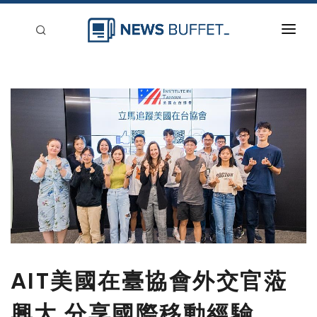
回到首頁
新聞稿分類
登入
刊登
AIT美國在臺協會外交官蒞
興大 分享國際移動經驗