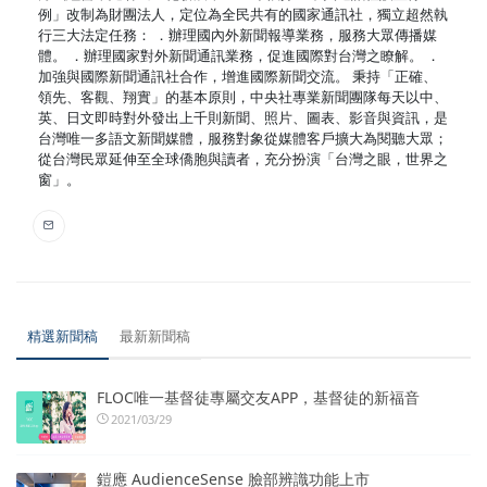
例」改制為財團法人，定位為全民共有的國家通訊社，獨立超然執
行三大法定任務： ．辦理國內外新聞報導業務，服務大眾傳播媒
體。 ．辦理國家對外新聞通訊業務，促進國際對台灣之瞭解。 ．
加強與國際新聞通訊社合作，增進國際新聞交流。 秉持「正確、
領先、客觀、翔實」的基本原則，中央社專業新聞團隊每天以中、
英、日文即時對外發出上千則新聞、照片、圖表、影音與資訊，是
台灣唯一多語文新聞媒體，服務對象從媒體客戶擴大為閱聽大眾；
從台灣民眾延伸至全球僑胞與讀者，充分扮演「台灣之眼，世界之
窗」。
精選新聞稿
最新新聞稿
FLOC唯一基督徒專屬交友APP，基督徒的新福音
2021/03/29
鎧應 AudienceSense 臉部辨識功能上市