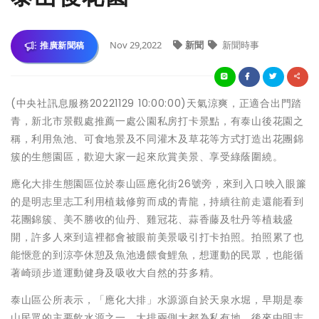
Nov 29,2022
新聞
新聞時事
推廣新聞稿
(中央社訊息服務20221129 10:00:00)天氣涼爽，正適合出門踏
青，新北市景觀處推薦一處公園私房打卡景點，有泰山後花園之
稱，利用魚池、可食地景及不同灌木及草花等方式打造出花團錦
簇的生態園區，歡迎大家一起來欣賞美景、享受綠蔭圍繞。
應化大排生態園區位於泰山區應化街26號旁，來到入口映入眼簾
的是明志里志工利用植栽修剪而成的青龍，持續往前走還能看到
花團錦簇、美不勝收的仙丹、雞冠花、蒜香藤及牡丹等植栽盛
開，許多人來到這裡都會被眼前美景吸引打卡拍照。拍照累了也
能愜意的到涼亭休憩及魚池邊餵食鯉魚，想運動的民眾，也能循
著崎頭步道運動健身及吸收大自然的芬多精。
泰山區公所表示，「應化大排」水源源自於天泉水堀，早期是泰
山民眾的主要飲水源之一，大排兩側大都為私有地，後來由明志