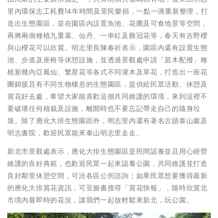
里內環保志工耗費14年時間及里民樂捐，一點一滴重新整理，打
造出生態園區，並在園區內設置魚池、花圃及可食地景等空間，
再將兩側種植九重葛、仙丹、一串紅及雞冠花等，春天有吉野櫻
與山櫻花可以欣賞。明志里長陳春祈表示，園區內還有設置生態
池、步道及座椅等休憩設施，並透過景觀處申請「苗木配撥」種
植新幾內亞鳳仙、繁星花等各式不同灌木及草花，打造出一座花
團錦簇且有不同生物棲息的生態園區，提供給民眾活動、休憩及
賞花好去處，希望大家能喜歡這個共同維護的環境，來到這裡不
要破壞任何植栽及設施，離開時也不要忘記帶走自己的隨身垃
圾。除了應化大排生態園區外，明志里內還有著名古蹟泰山巖及
明志書院，歡迎民眾能來泰山明志里走走。
新北市景觀處表示，應化大排生態園區是民間認養並且用心經營
維護的良好典範，也歡迎民眾一起來認養公園，共同維護並打造
良好鄰里休憩空間，可洽各區公所諮詢；如果民眾想要獲得最新
的應化大排賞花資訊，可至臉書搜尋「賞花快報」，隨時欣賞北
市境內最即時的花況，讓我們一起放輕鬆來新北，玩公園。