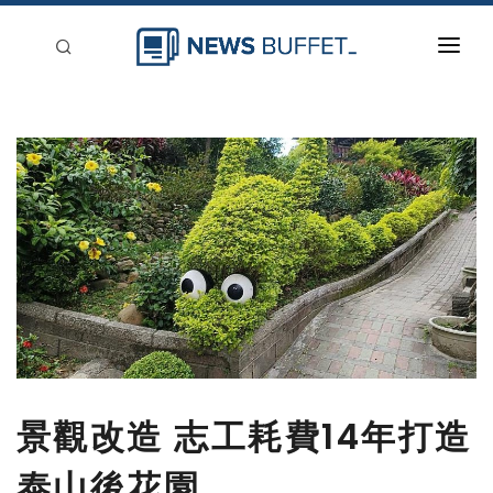
回到首頁
新聞稿分類
登入
刊登
景觀改造 志工耗費14年打造
泰山後花園