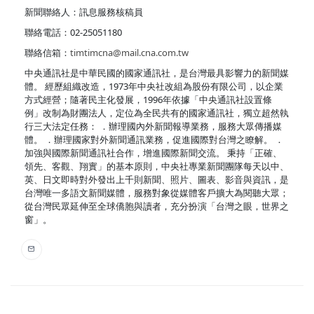
新聞聯絡人：訊息服務核稿員
聯絡電話：02-25051180
聯絡信箱：
timtimcna@mail.cna.com.tw
中央通訊社是中華民國的國家通訊社，是台灣最具影響力的新聞媒
體。 經歷組織改造，1973年中央社改組為股份有限公司，以企業
方式經營；隨著民主化發展，1996年依據「中央通訊社設置條
例」改制為財團法人，定位為全民共有的國家通訊社，獨立超然執
行三大法定任務： ．辦理國內外新聞報導業務，服務大眾傳播媒
體。 ．辦理國家對外新聞通訊業務，促進國際對台灣之瞭解。 ．
加強與國際新聞通訊社合作，增進國際新聞交流。 秉持「正確、
領先、客觀、翔實」的基本原則，中央社專業新聞團隊每天以中、
英、日文即時對外發出上千則新聞、照片、圖表、影音與資訊，是
台灣唯一多語文新聞媒體，服務對象從媒體客戶擴大為閱聽大眾；
從台灣民眾延伸至全球僑胞與讀者，充分扮演「台灣之眼，世界之
窗」。