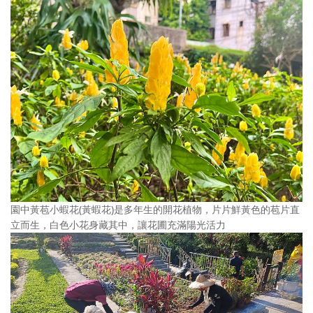
園中黃苞小蝦花(黃蝦花)是多年生的開花植物，片片鮮黃色的苞片直
立而生，白色小花身藏其中，讓花圃充滿陽光活力