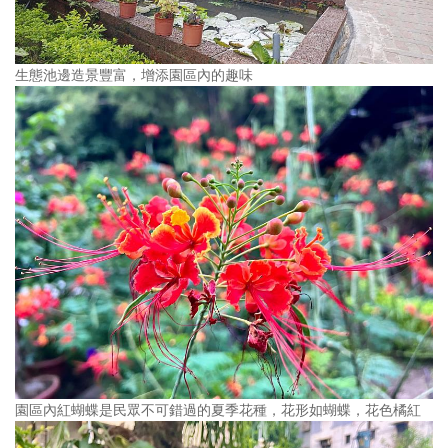
生態池邊造景豐富，增添園區內的趣味
園區內紅蝴蝶是民眾不可錯過的夏季花種，花形如蝴蝶，花色橘紅