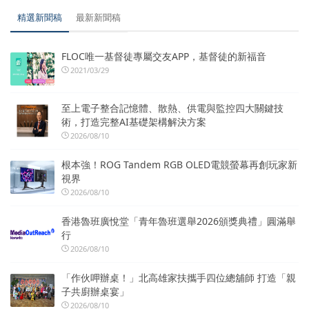
精選新聞稿
最新新聞稿
FLOC唯一基督徒專屬交友APP，基督徒的新福音
2021/03/29
至上電子整合記憶體、散熱、供電與監控四大關鍵技
術，打造完整AI基礎架構解決方案
2026/08/10
根本強！ROG Tandem RGB OLED電競螢幕再創玩家新
視界
2026/08/10
香港魯班廣悅堂「青年魯班選舉2026頒獎典禮」圓滿舉
行
2026/08/10
「作伙呷辦桌！」北高雄家扶攜手四位總舖師 打造「親
子共廚辦桌宴」
2026/08/10