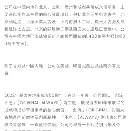
公司在中國內地的北京、上海、廣州和成都共落成六個項目，主
要是以零售為主導的綜合發展項目，包括北京三里屯太古里、北
京頤堤港、上海興業太古滙、上海前灘太古里、廣州太古滙及成
都遠洋太古里。北京的頤堤港二期及西安太古里現正發展中。公
司在中國內地已落成物業組合總樓面面積約1,400萬平方呎(約13
0萬平方米)。
除了香港及中國內地，公司在美國、印度尼西亞及越南亦有投
資。
2022年是太古地產成立50周年，在這一年裏，公司將以「創流
不息」(ORIGINAL. ALWAYS.) 為主題，慶祝過去50年來取得的
成就和成功背後秉承的核心價值。「創流」(ORIGINAL) 彰顯太
古地產的前瞻性及創新精神，「不息」(ALWAYS) 則代表公司著
眼長遠發展，一直值得信賴。公司將舉辦一系列特別活動及企