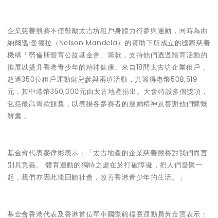
企業慈善競賽不僅鼓勵太古坊租戶身體力行參與運動，同時為由
納爾遜·曼德拉（Nelson Mandela）的資助下所成立的國際慈善
機構
「勞倫斯體育公益基金會」
籌款，支持他們透過體育活動的
推展以提升香港青少年的精神健康。
來自18間太古坊企業租戶，
超過350位租戶運動健兒參與兩項活動，共籌得港幣508,519
元，其中港幣350,000元由太古地產捐出。
大會特設多個獎項，
包括最高籌款額獎，以表揚各參賽者的運動精神及答謝他們慷慨
解囊 。
基金會代表麥偉彬表示：「太古地產的企業慈善競賽對我們而言
別具意義。 體育運動的獨特之處在於打破障礙，把人們凝聚一
起，我們亦因此能回饋社會，改善香港青少年的生活。」
基金會香港代表及香港首位單車國際錦標賽運動員黃金寶表示：