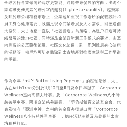
全球各行各業傾向於尋求更智能、適應未來發展的方向，出現企
業追求更佳質素的辦公室的趨勢(flight-to-quality)。趨勢亦
反映於辦公樓租務市場上，企業愈加重視工作場所的配套設計和
員工身心健康需要，以滿足現今商業發展及人才需求。回應這個
大趨勢，太古地產一直以「社區營造」為策略，為租戶打造可持
續發展的活力社區，同時滿足企業對嶄新工作模式的要求。由區
內豐富的公眾藝術策展、社區文化節目，到一系列推廣身心健康
的活動等，租戶均可切身體驗到太古地產對推廣生活與工作平衡
的重視。
作為今年「+UP! Better Living Pop-ups」的壓軸活動，太古
坊在ArtisTree分別於11月10日至11日及今日舉辦了
「Corporate
Wellness室內高爾夫球賽」
及
「Corporate Wellness八小時
慈善單車賽」
兩項企業慈善競賽。「勞倫斯體育公益基金會」代
表及擁有「亞洲車神」之稱的黃金寶亦獲邀出席「Corporate
Wellness八小時慈善單車賽」，擔任活動主禮及為參賽的太古
坊租戶打氣。