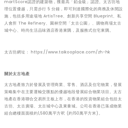
martScore認證的建築物，獲最高「鉑金級」認證。太古坊地
理位置優越，只需步行 5 分鐘，即可到達國際化的商務及休閒設
施，包括多用途場地 ArtisTree、創新共享空間 Blueprint、私
人會所 The Refinery、園林空間「太古公園」、購物商場太古
城中心、時尚生活品味酒店香港東隅，及服務式住宅東隅。
太古坊網址：
https://www.taikooplace.com/zh-hk
關於太古地產
太古地產致力於發展及管理商業、零售、酒店及住宅物業，發展
策略集中在主要運輸交匯點的優越地段發展綜合物業項目。太古
地產在香港聯合交易所主板上市，在香港的投資物業組合包括太
古坊、太古廣場、太古城中心及東薈城。公司在香港已落成物業
組合總樓面面積約1,580萬平方呎 (約150萬平方米)。