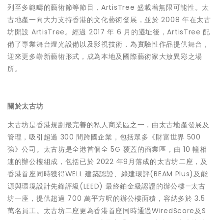
列至多範疇的藝術節等節目，ArtisTree 盛載着無限可能性。太
古地產一向大力支持香港的文化藝術發展，並於 2008 年在太古
坊開設 ArtisTree。經過 2017 年 6 月的遷址後，ArtisTree 配
備了專業舞台燈光設備以及影視技術，為實驗性作品提供舞台，
迎來更多嶄新藝術形式，成為本地及國際藝術家大放異彩之場
所。
關於太古坊
太古坊是香港規劃最完善的私人商業區之一，由太古地產發展及
管理，吸引超過 300 間跨國企業，包括眾多《財富世界 500
強》公司。太古坊是全港首個全 5G 覆蓋的商業區，由 10 幢相
連的辦公樓組成，包括已於 2022 年9月落成的太古坊二座，及
香港首座同時獲得WELL 建築認證、綠建環評(BEAM Plus)及能
源與環境設計先鋒評級(LEED) 最終鉑金級認證的辦公樓—太古
坊一座，提供超過 700 萬平方呎的辦公樓面積，容納多於 3.5
萬名員工。太古坊二座更為香港首座同時通過WiredScore及S