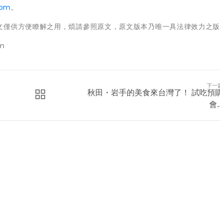
com
。
文僅供方便瞭解之用，煩請參照原文，原文版本乃唯一具法律效力之
om
下一
秋田・岩手的美食來台灣了！ 試吃預
會..