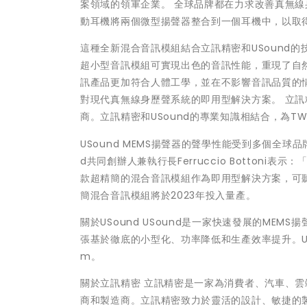
案領域的領軍企業。 全球品牌都在力求改善真無
動耳機將兩個微型揚聲器整合到一個耳機中，以取
這種全新混合音訊模組結合立訊精密和USound
超小型音訊模組可實現出色的音訊性能，重現了自
訊產品更加符合人體工學，並在不影響音訊品質的
對現代真無線身歷聲系統的即用型解決方案。 立訊精
商。立訊精密和USound的專業知識相結合，為T
USound MEMS揚聲器的聲學性能受到多個全球
d共同創辦人兼執行長Ferruccio Botton
款超精簡的混合音訊模組作為即用型解決方案，可
簡混合音訊模組將於2023年投入量產。
關於USound USound是一家快速發展的ME
張基於徹底的小型化、功率降低和生產效率提升。USo
m。
關於立訊精密 立訊精密是一家為消費者、汽車、
商和製造商。立訊精密致力於靈活的設計、敏捷的