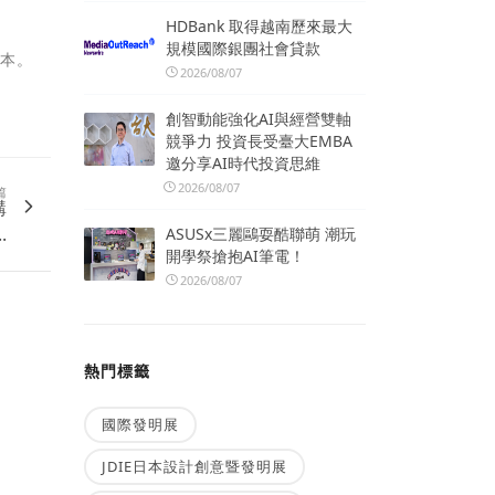
HDBank 取得越南歷來最大
規模國際銀團社會貸款
版本。
2026/08/07
創智動能強化AI與經營雙軸
競爭力 投資長受臺大EMBA
邀分享AI時代投資思維
2026/08/07
篇
購
.
ASUSx三麗鷗耍酷聯萌 潮玩
開學祭搶抱AI筆電！
2026/08/07
熱門標籤
國際發明展
JDIE日本設計創意暨發明展