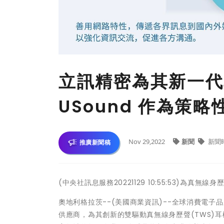
立訊精密為其新一代
USound 作為策略
Nov 29,2022
新聞
新聞
推廣新聞稿
(中央社訊息服務20221129 10:55:53)為真
奧地利格拉茨--(美國商業資訊)--全球消費電子品牌供
供應商，為其創新的雙驅動真無線身歷聲(TWS)耳