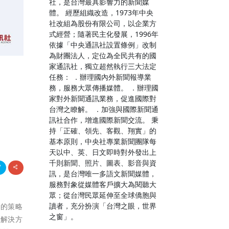
社，是台灣最具影響力的新聞媒
體。 經歷組織改造，1973年中央
社改組為股份有限公司，以企業方
式經營；隨著民主化發展，1996年
依據「中央通訊社設置條例」改制
為財團法人，定位為全民共有的國
家通訊社，獨立超然執行三大法定
任務： ．辦理國內外新聞報導業
務，服務大眾傳播媒體。 ．辦理國
家對外新聞通訊業務，促進國際對
台灣之瞭解。 ．加強與國際新聞通
訊社合作，增進國際新聞交流。 秉
持「正確、領先、客觀、翔實」的
基本原則，中央社專業新聞團隊每
天以中、英、日文即時對外發出上
千則新聞、照片、圖表、影音與資
訊，是台灣唯一多語文新聞媒體，
服務對象從媒體客戶擴大為閱聽大
眾；從台灣民眾延伸至全球僑胞與
讀者，充分扮演「台灣之眼，世界
器的策略
之窗」。
訊解決方