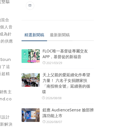
或雙驅
的混合
得個人音
成為針
精選新聞稿
最新新聞稿
牌的供應
FLOC唯一基督徒專屬交友
APP，基督徒的新福音
oun
2021/03/29
有了這
新超精
天上父親的愛延續化作希望
力量！ 六名子女捐贈家扶
「南投映全號」延續善的循
的銷售主
環
2026/08/08
d.co
鎧應 AudienceSense 臉部辨
識功能上市
球設計
2026/08/07
創新解決