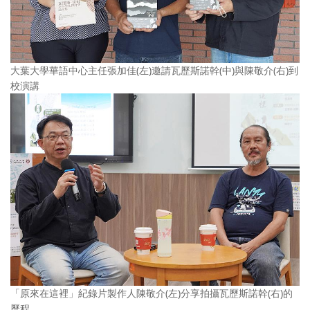
大葉大學華語中心主任張加佳(左)邀請瓦歷斯諾幹(中)與陳敬介(右)到
校演講
「原來在這裡」紀錄片製作人陳敬介(左)分享拍攝瓦歷斯諾幹(右)的
歷程