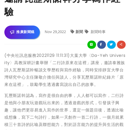
驗
Nov 29,2022
新聞
新聞時事
推廣新聞稿
(中央社訊息服務20221129 11:11:31)大葉大學〈Da-Yeh Univers
ity〉高教深耕計畫舉辦「二行詩原來在這裡」講座，邀請泰雅族
詩人瓦歷斯諾幹暢談文學歷程與寫作經驗，同時安排靜宜大學台
灣研究中心主任陳敬介擔任與談人，分享瓦歷斯諾幹紀錄片「原
來在這裡」，鼓勵學生透過書寫說出自己的故事。
瓦歷斯諾幹認為，寫作是很自由的事，人人都可以寫作，二行詩
是他與小朋友玩遊戲玩出來的，透過遊戲的形式，引發孩子興
趣，讓他們更容易進入寫作的世界，選定一個題目後，透過比喻
或想像，寫下二句詩行，如果一天創作一首二行詩，一個月就累
積三十首詩的比喻及聯想能力，對於語言能力的提升與生活的觀