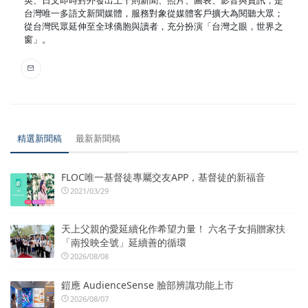
英、日文即時對外發出上千則新聞、照片、圖表、影音與資訊，是
台灣唯一多語文新聞媒體，服務對象從媒體客戶擴大為閱聽大眾；
從台灣民眾延伸至全球僑胞與讀者，充分扮演「台灣之眼，世界之
窗」。
精選新聞稿
最新新聞稿
FLOC唯一基督徒專屬交友APP，基督徒的新福音
2021/03/29
天上父親的愛延續化作希望力量！ 六名子女捐贈家扶
「南投映全號」延續善的循環
2026/08/08
鎧應 AudienceSense 臉部辨識功能上市
2026/08/07