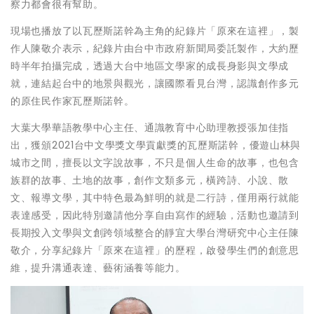
察力都會很有幫助。
現場也播放了以瓦歷斯諾幹為主角的紀錄片「原來在這裡」，製
作人陳敬介表示，紀錄片由台中市政府新聞局委託製作，大約歷
時半年拍攝完成，透過大台中地區文學家的成長身影與文學成
就，連結起台中的地景與觀光，讓國際看見台灣，認識創作多元
的原住民作家瓦歷斯諾幹。
大葉大學華語教學中心主任、通識教育中心助理教授張加佳指
出，獲頒2021台中文學獎文學貢獻獎的瓦歷斯諾幹，優遊山林與
城市之間，擅長以文字說故事，不只是個人生命的故事，也包含
族群的故事、土地的故事，創作文類多元，橫跨詩、小說、散
文、報導文學，其中特色最為鮮明的就是二行詩，僅用兩行就能
表達感受，因此特別邀請他分享自由寫作的經驗，活動也邀請到
長期投入文學與文創跨領域整合的靜宜大學台灣研究中心主任陳
敬介，分享紀錄片「原來在這裡」的歷程，啟發學生們的創意思
維，提升溝通表達、藝術涵養等能力。