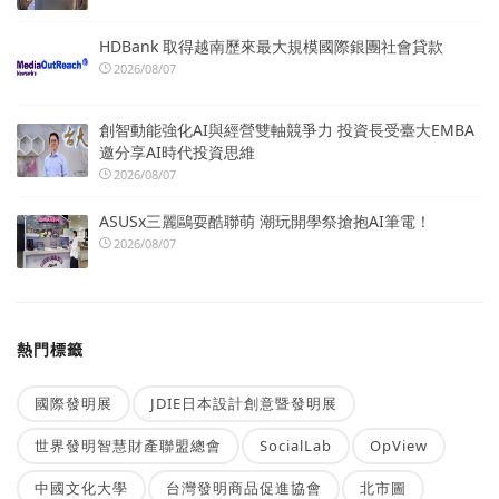
HDBank 取得越南歷來最大規模國際銀團社會貸款
2026/08/07
創智動能強化AI與經營雙軸競爭力 投資長受臺大EMBA
邀分享AI時代投資思維
2026/08/07
ASUSx三麗鷗耍酷聯萌 潮玩開學祭搶抱AI筆電！
2026/08/07
熱門標籤
國際發明展
JDIE日本設計創意暨發明展
世界發明智慧財產聯盟總會
SocialLab
OpView
中國文化大學
台灣發明商品促進協會
北市圖