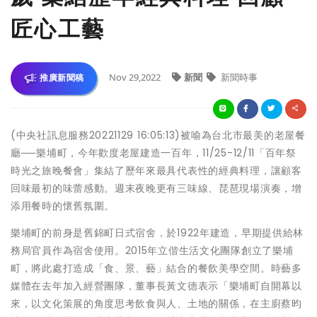
匠心工藝
Nov 29,2022
新聞
新聞時事
推廣新聞稿
(中央社訊息服務20221129 16:05:13)被喻為台北市最美的老屋餐
廳──樂埔町，今年歡度老屋建造一百年，11/25-12/11「百年祭
時光之旅晚餐會」集結了歷年來最具代表性的經典料理，讓顧客
回味最初的味蕾感動。週末夜晚更有三味線、琵琶現場演奏，增
添用餐時的懷舊氛圍。
樂埔町的前身是舊錦町日式宿舍，於1922年建造，早期提供給林
務局官員作為宿舍使用。2015年立偕生活文化團隊創立了樂埔
町，將此處打造成「食、景、藝」結合的餐飲美學空間。時藝多
媒體在去年加入經營團隊，董事長黃文德表示「樂埔町自開幕以
來，以文化策展的角度思考飲食與人、土地的關係，在主廚蔡昀