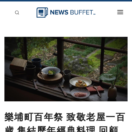
回到首頁
新聞稿分類
登入
刊登
樂埔町百年祭 致敬老屋一百
歲 集結歷年經典料理 回顧