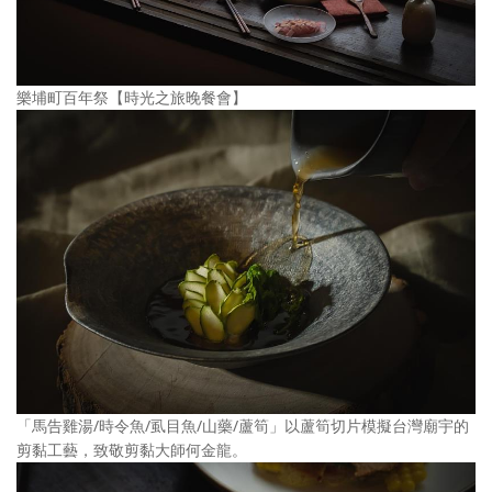
樂埔町百年祭【時光之旅晚餐會】
「馬告雞湯/時令魚/虱目魚/山藥/蘆筍」以蘆筍切片模擬台灣廟宇的
剪黏工藝，致敬剪黏大師何金龍。