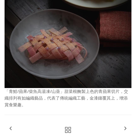
「青魽/蘋果/柴魚高湯凍/山葵」甜菜根醃製上色的青蘋果切片，交
織排列有如編織藝品，代表了傳統編織工藝，金漆鑲覆其上，增添
賞食樂趣。