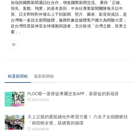
加強與國際新聞通訊社合作，增進國際新聞交流。 秉持「正確、
領先、客觀、翔實」的基本原則，中央社專業新聞團隊每天以中、
英、日文即時對外發出上千則新聞、照片、圖表、影音與資訊，是
台灣唯一多語文新聞媒體，服務對象從媒體客戶擴大為閱聽大眾；
從台灣民眾延伸至全球僑胞與讀者，充分扮演「台灣之眼，世界之
窗」。
精選新聞稿
最新新聞稿
FLOC唯一基督徒專屬交友APP，基督徒的新福音
2021/03/29
天上父親的愛延續化作希望力量！ 六名子女捐贈家扶
「南投映全號」延續善的循環
2026/08/08