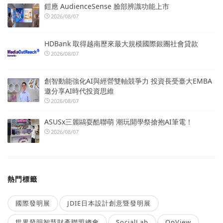
鎧應 AudienceSense 臉部辨識功能上市
2026/08/07
HDBank 取得越南歷來最大規模國際銀團社會貸款
2026/08/07
創智動能強化AI與經營雙軸競爭力 投資長受臺大EMBA
邀分享AI時代投資思維
2026/08/07
ASUSx三麗鷗耍酷聯萌 潮玩開學祭搶抱AI筆電！
2026/08/07
熱門標籤
國際發明展
JDIE日本設計創意暨發明展
世界發明智慧財產聯盟總會
SocialLab
OpView