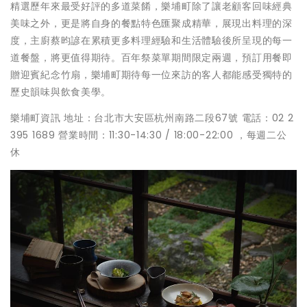
精選歷年來最受好評的多道菜餚，樂埔町除了讓老顧客回味經典
美味之外，更是將自身的餐點特色匯聚成精華，展現出料理的深
度，主廚蔡昀諺在累積更多料理經驗和生活體驗後所呈現的每一
道餐盤，將更值得期待。百年祭菜單期間限定兩週，預訂用餐即
贈迎賓紀念竹扇，樂埔町期待每一位來訪的客人都能感受獨特的
歷史韻味與飲食美學。
樂埔町資訊 地址：台北市大安區杭州南路二段67號 電話：02 2
395 1689 營業時間：11:30-14:30 / 18:00-22:00 ，每週二公
休