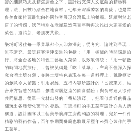
諺的細膩巧思及精湛廚藝之下，設計出充滿人文底蘊的精緻料
理，法、日技巧結合在地食材，七年來深獲饕客的喜愛，也是眾
多美食家推薦最能向外國旅客展現台灣風土的餐廳。延續對於老
房子的情感，我們特別在老屋建造滿百年時再次推出大家喜愛的
菜色，邀請新、老朋友共聚。」
樂埔町過往每一季菜單都令人印象深刻，從考究、論述到呈現，
無不講究。最讓顧客津津樂道的包括：「用一頓飯的時間環島旅
行」將全台各地的特色工藝融入菜餚，以致敬傳統；「用一頓飯
的時間地質旅行」，曾被笑稱是「吃土菜單」，主廚不僅深入探
究台灣土壤分類，並將土壤特色表現在每一道料理上，跳脫框架
的創意令人驚豔；引用易經、五行內容所設計的「匕鬯東方」結
合東方智慧的結晶，創造深層悠遠的飲食體驗；與食材達人徐仲
共同構思、從單一食材出發的「番茄演繹」，把看似普通的番茄
翻玩出各種變化萬千的餐點。而樂埔町的手工菜單設計亦為人所
稱道，設計團隊以工藝美學演繹主廚蔡昀諺的料理，宛如一件件
精彩的藝術作品，百年祭期間餐廳也將展示歷年來費心製作的手
工菜單。