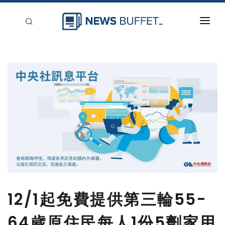
回到首頁
新聞稿分類
登入
刊登
12/1起免費提供第三輪55-
64歲原住民每人1份5劑家用