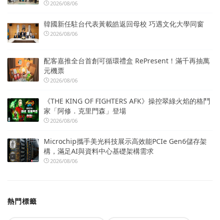
2026/08/06
韓國新任駐台代表黃載皓返回母校 巧遇文化大學同窗
2026/08/06
配客嘉推全台首創可循環禮盒 RePresent！滿千再抽萬
元機票
2026/08/06
《THE KING OF FIGHTERS AFK》操控翠綠火焰的格鬥
家「阿修．克里門森」登場
2026/08/06
Microchip攜手美光科技展示高效能PCIe Gen6儲存架
構，滿足AI與資料中心基礎架構需求
2026/08/06
熱門標籤