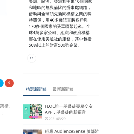
美洲、歐洲、亞洲和中東16個國家
和地區的無與倫比的辦事處網路，
借助與全球領先新聞機構之間的獨
特關係，用40多種語言將客戶與
170多個國家的受眾聯繫起來。全
球4萬多家公司、組織和政府機構
都在使用美通社的服務，其中包括
50%以上的財富500強企業。
精選新聞稿
最新新聞稿
雲架構。
FLOC唯一基督徒專屬交友
APP，基督徒的新福音
議：
2021/03/29
鎧應 AudienceSense 臉部辨