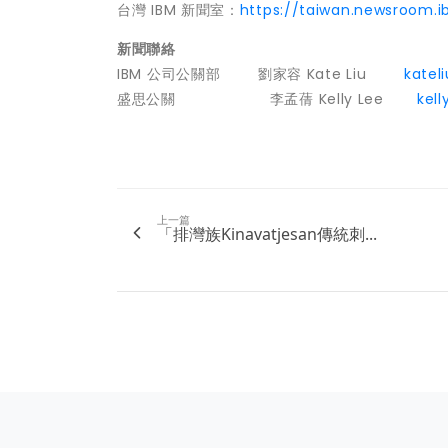
台灣 IBM 新聞室：
https://taiwan.newsroom.
新聞聯絡
IBM 公司公關部 劉家容 Kate Liu
katel
盛思公關 李孟蒨 Kelly Lee
kel
上一篇
「排灣族Kinavatjesan傳統刺...