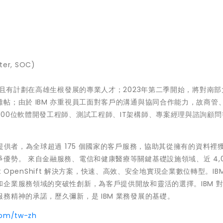
er, SOC)
、且有計劃在高雄生根發展的專業人才；2023年第二季開始，將對南部
帖；由於 IBM 亦重視員工面對客戶的溝通與協同合作能力，故商管
00位軟體開發工程師、測試工程師、IT架構師、專案經理與諮詢顧問
提供者，為全球超過 175 個國家的客戶服務，協助其從擁有的資料裡
勢。 來自金融服務、電信和健康醫療等關鍵基礎設施領域、近 4,0
at OpenShift 解決方案，快速、高效、安全地實現企業數位轉型。IB
企業服務領域的突破性創新，為客戶提供開放和靈活的選擇。IBM 
務精神的承諾，歷久彌新，是 IBM 業務發展的基礎。
com/tw-zh