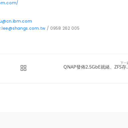
ibm.com/
iu@cn.ibm.com
ly.lee@shangs.com.tw
/ 0958 262 005
下一
QNAP發佈2.5GbE就緒、ZFS存..