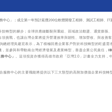
服務中心」；成立第一年預計延攬200位軟體開發工程師、測試工程師、IT
科技轉型的腳步；全球供應鏈斷裂與重組、區域政治動盪、通貨膨脹
各項挑戰，也讓台灣企業將提升營運效率與韌性、增加營收、與改善
 諮詢總經理吳建宏表示，為了積極回應企業客戶對於科技轉型的旺盛需
機，並參與和帶動南台灣經濟發展及產業轉型，善盡企業公民責任，
I
服務中心」
。這項投資亦獲得高雄市政府「亞灣2.0」計畫全力支持，
科技整合服務中心的主要職能將提供以下三大類型的高附加價值企業科技轉