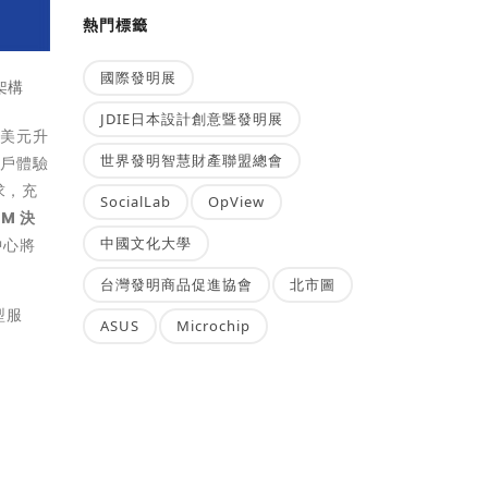
熱門標籤
國際發明展
架構
JDIE日本設計創意暨發明展
、美元升
世界發明智慧財產聯盟總會
客戶體驗
求，充
SocialLab
OpView
BM 決
中國文化大學
中心將
台灣發明商品促進協會
北市圖
型服
ASUS
Microchip