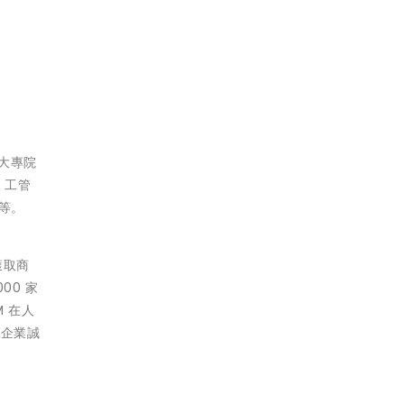
大專院
、工管
等。
獲取商
00 家
M 在人
對企業誠