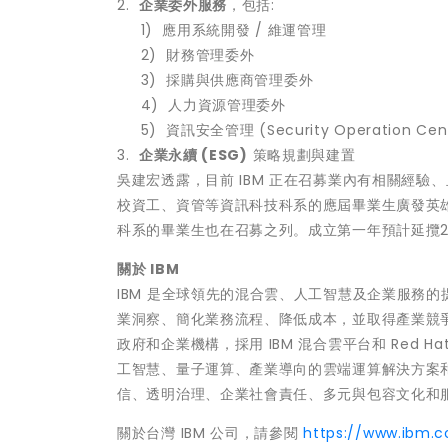
2.
企業委外服務
，包括:
1) 應用系統開發 / 維運管理
2) 財務管理委外
3) 採購與供應商管理委外
4) 人力資源管理委外
5) 資訊安全管理 (Security Operation Cent
3.
企業永續 (ESG)
策略規劃與建置
吳建宏透露，目前 IBM 正在召募業內有相關經驗
校資工、資管等資訊科技科系的應屆畢業生廣發英雄
科系的畢業生也在召募之列。成立第一年預計延攬2
關於 IBM
IBM 是全球領先的混合雲、人工智慧及企業服務的
業洞察、簡化業務流程、降低成本，並取得產業競爭優
政府和企業機構，採用 IBM 混合雲平台和 Red H
工智慧、量子運算、產業導向的雲端運算解決方案和
信、透明治理、企業社會責任、多元與包容文化和服
關於台灣 IBM 公司，請參閱
https://www.ibm.