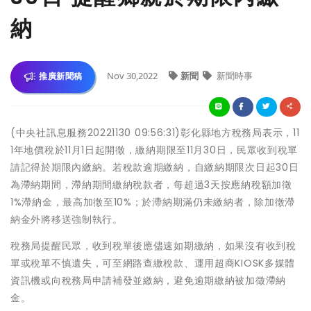
納
Nov 30,2022
新聞
新聞時事
推廣新聞稿
(中央社訊息服務20221130 09:56:31)彰化縣地方稅務局表示，11
1年地價稅於11月1日起開徵，繳納期限至11月30日，民眾收到稅單
請記得於期限內繳納。若稅款逾期繳納，自繳納期限次日起30日
為滯納期間，滯納期間繳納稅款者，每超過3天按應納稅額加徵
1%滯納金，最高加徵至10%；於滯納期滿仍未繳納者，除加徵滯
納金外將移送強制執行。
稅務局提醒民眾，收到稅單後應儘速如期繳納，如果沒有收到稅
單或稅單不慎遺失，可至網路查繳稅款、運用超商KIOSK多媒體
資訊機或向稅務局申請補發並繳納，避免逾期繳納被加徵滯納
金。