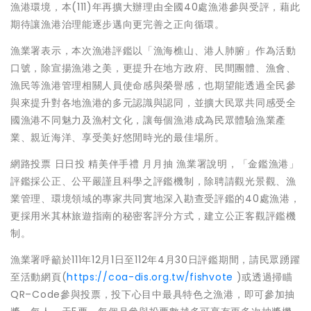
漁港環境，本(111)年再擴大辦理由全國40處漁港參與受評，藉此
期待讓漁港治理能逐步邁向更完善之正向循環。
漁業署表示，本次漁港評鑑以「漁海樵山、港人肺腑」作為活動
口號，除宣揚漁港之美，更提升在地方政府、民間團體、漁會、
漁民等漁港管理相關人員使命感與榮譽感，也期望能透過全民參
與來提升對各地漁港的多元認識與認同，並擴大民眾共同感受全
國漁港不同魅力及漁村文化，讓每個漁港成為民眾體驗漁業產
業、親近海洋、享受美好悠閒時光的最佳場所。
網路投票 日日投 精美伴手禮 月月抽 漁業署說明，「金鑑漁港」
評鑑採公正、公平嚴謹且科學之評鑑機制，除聘請觀光景觀、漁
業管理、環境領域的專家共同實地深入勘查受評鑑的40處漁港，
更採用米其林旅遊指南的秘密客評分方式，建立公正客觀評鑑機
制。
漁業署呼籲於111年12月1日至112年4月30日評鑑期間，請民眾踴躍
至活動網頁(
https://coa-dis.org.tw/fishvote
)或透過掃瞄
QR–Code參與投票，投下心目中最具特色之漁港，即可參加抽