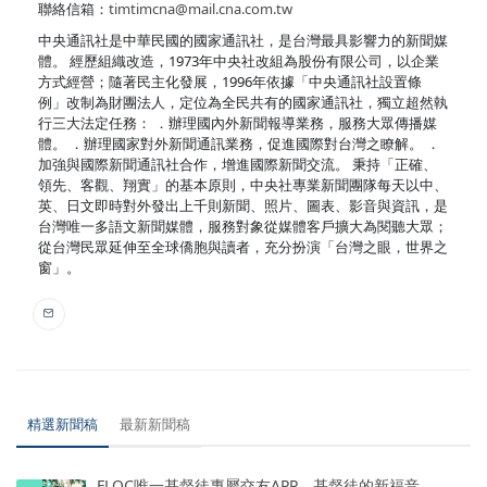
聯絡信箱：
timtimcna@mail.cna.com.tw
中央通訊社是中華民國的國家通訊社，是台灣最具影響力的新聞媒
體。 經歷組織改造，1973年中央社改組為股份有限公司，以企業
方式經營；隨著民主化發展，1996年依據「中央通訊社設置條
例」改制為財團法人，定位為全民共有的國家通訊社，獨立超然執
行三大法定任務： ．辦理國內外新聞報導業務，服務大眾傳播媒
體。 ．辦理國家對外新聞通訊業務，促進國際對台灣之瞭解。 ．
加強與國際新聞通訊社合作，增進國際新聞交流。 秉持「正確、
領先、客觀、翔實」的基本原則，中央社專業新聞團隊每天以中、
英、日文即時對外發出上千則新聞、照片、圖表、影音與資訊，是
台灣唯一多語文新聞媒體，服務對象從媒體客戶擴大為閱聽大眾；
從台灣民眾延伸至全球僑胞與讀者，充分扮演「台灣之眼，世界之
窗」。
精選新聞稿
最新新聞稿
FLOC唯一基督徒專屬交友APP，基督徒的新福音