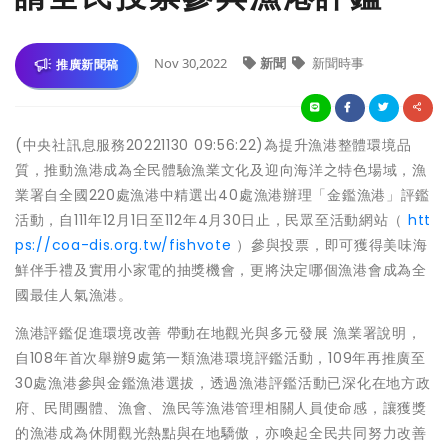
Nov 30,2022
新聞
新聞時事
推廣新聞稿
(中央社訊息服務20221130 09:56:22)為提升漁港整體環境品
質，推動漁港成為全民體驗漁業文化及迎向海洋之特色場域，漁
業署自全國220處漁港中精選出40處漁港辦理「金鑑漁港」評鑑
活動，自111年12月1日至112年4月30日止，民眾至活動網站（
htt
ps://coa-dis.org.tw/fishvote
）參與投票，即可獲得美味海
鮮伴手禮及實用小家電的抽獎機會，更將決定哪個漁港會成為全
國最佳人氣漁港。
漁港評鑑促進環境改善 帶動在地觀光與多元發展 漁業署說明，
自108年首次舉辦9處第一類漁港環境評鑑活動，109年再推廣至
30處漁港參與金鑑漁港選拔，透過漁港評鑑活動已深化在地方政
府、民間團體、漁會、漁民等漁港管理相關人員使命感，讓獲獎
的漁港成為休閒觀光熱點與在地驕傲，亦喚起全民共同努力改善