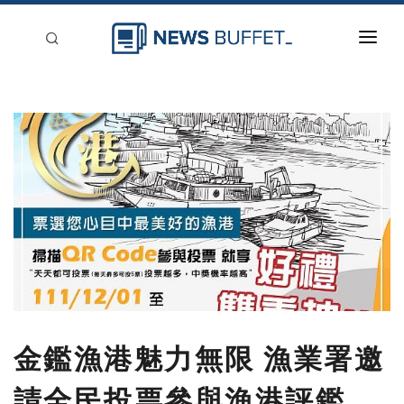
回到首頁
新聞稿分類
登入
刊登
金鑑漁港魅力無限 漁業署邀
請全民投票參與漁港評鑑