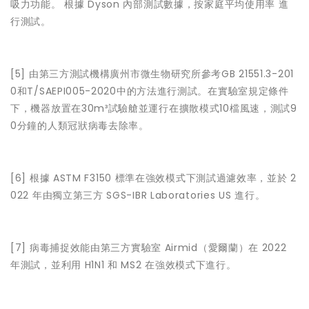
吸力功能。 根據 Dyson 內部測試數據，按家庭平均使用率 進
行測試。
[5]
由第三方測試機構廣州市微生物研究所參考GB 21551.3-201
0和T/SAEPI005-2020中的方法進行測試。在實驗室規定條件
下，機器放置在30m³試驗艙並運行在擴散模式10檔風速，測試9
0分鐘的人類冠狀病毒去除率。
[6]
根據 ASTM F3150 標準在強效模式下測試過濾效率，並於 2
022 年由獨立第三方 SGS-IBR Laboratories US 進行。
[7]
病毒捕捉效能由第三方實驗室 Airmid（愛爾蘭）在 2022
年測試，並利用 H1N1 和 MS2 在強效模式下進行。