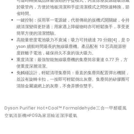
可隨時轉換成品牌最強勁的手提模式，內置除塵及隙縫吸頭藏
於吸管內，方便於地板清潔和手提清潔模式之間快速轉換，節
省時間。
一鍵控制：採用單一電源鍵，代替傳統的扳機式開關鍵，令持
續清潔變得更舒適；用家遇上障礙物時亦可輕鬆換手，享受更
簡單方便的清潔體驗。
高能量密度電池吸力不衰減：吸力可持續達 70 分鐘
[4]
，是 D
yson 續航時間最長的無線吸塵機。產品配有 10 芯高能源密
度鋰離子電池，確保持久不衰的強大吸力。
重度清潔：最強智能無線吸塵機的集塵筒容量達 0.77 升，方
便重度深層清潔。
免觸碰設計，輕鬆清理集塵筒：垂直的集塵筒配置彈出機關，
並設有旋轉卡扣，一按即可輕鬆倒出灰塵。集塵筒的矽膠圈可
清除金屬濾網上的灰塵，不會弄髒你雙手。
Dyson Purifier Hot+Cool™ Formaldehyde三合一甲醛暖風
空氣清新機HP09為家居輸送潔淨暖氣