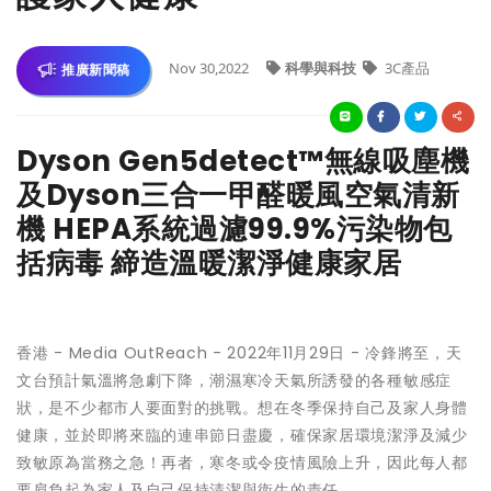
Nov 30,2022
科學與科技
3C產品
推廣新聞稿
Dyson Gen5detect™無線吸塵機
及Dyson三合一甲醛暖風空氣清新
機 HEPA系統過濾99.9%污染物包
括病毒 締造溫暖潔淨健康家居
香港 -
Media OutReach
- 2022年11月29日 - 冷鋒將至，天
文台預計氣溫將急劇下降，潮濕寒冷天氣所誘發的各種敏感症
狀，是不少都市人要面對的挑戰。想在冬季保持自己及家人身體
健康，並於即將來臨的連串節日盡慶，確保家居環境潔淨及減少
致敏原為當務之急！再者，寒冬或令疫情風險上升，因此每人都
要肩負起為家人及自己保持清潔與衞生的責任。