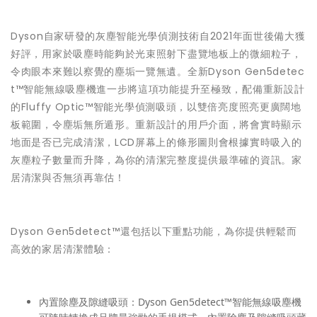
Dyson自家研發的灰塵智能光學偵測技術自2021年面世後備大獲
好評，用家於吸塵時能夠於光束照射下盡覽地板上的微細粒子，
令肉眼本來難以察覺的塵垢一覽無遺。全新Dyson Gen5detec
t™智能無線吸塵機進一步將這項功能提升至極致，配備重新設計
的Fluffy Optic™智能光學偵測吸頭，以雙倍亮度照亮更廣闊地
板範圍，令塵垢無所遁形。重新設計的用戶介面，將會實時顯示
地面是否已完成清潔，LCD屏幕上的條形圖則會根據實時吸入的
灰塵粒子數量而升降，為你的清潔完整度提供最準確的資訊。家
居清潔與否無須再靠估！
Dyson Gen5detect™還包括以下重點功能，為你提供輕鬆而
高效的家居清潔體驗：
內置除塵及隙縫吸頭：Dyson Gen5detect™智能無線吸塵機