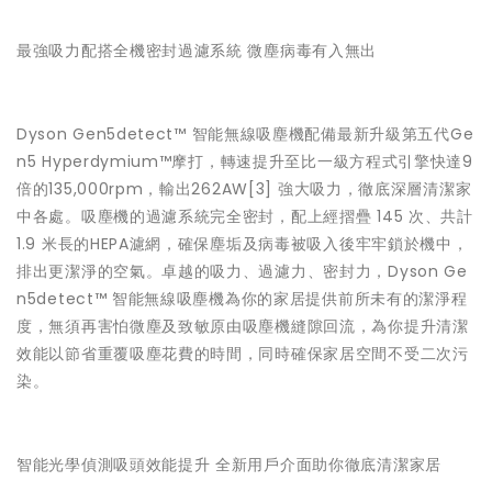
最強吸力配搭全機密封過濾系統 微塵病毒有入無出
Dyson Gen5detect™ 智能無線吸塵機配備最新升級第五代Ge
n5 Hyperdymium™摩打，轉速提升至比一級方程式引擎快達9
倍的135,000rpm，輸出262AW
[3]
強大吸力，徹底深層清潔家
中各處。吸塵機的過濾系統完全密封，配上經摺疊 145 次、共計
1.9 米長的HEPA濾網，確保塵垢及病毒被吸入後牢牢鎖於機中，
排出更潔淨的空氣。卓越的吸力、過濾力、密封力，Dyson Ge
n5detect™ 智能無線吸塵機為你的家居提供前所未有的潔淨程
度，無須再害怕微塵及致敏原由吸塵機縫隙回流，為你提升清潔
效能以節省重覆吸塵花費的時間，同時確保家居空間不受二次污
染。
智能光學偵測吸頭效能提升 全新用戶介面助你徹底清潔家居