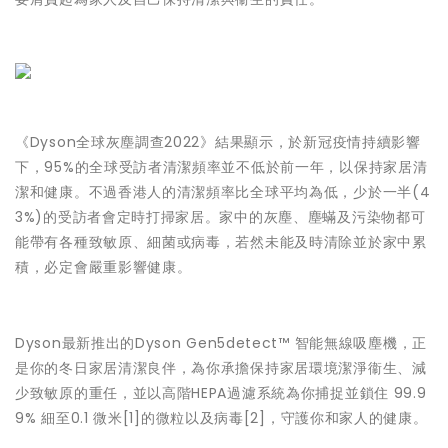
《Dyson全球灰塵調查2022》結果顯示，於新冠疫情持續影響
下，95%的全球受訪者清潔頻率並不低於前一年，以保持家居清
潔和健康。不過香港人的清潔頻率比全球平均為低，少於一半(4
3%)的受訪者會定時打掃家居。家中的灰塵、塵蟎及污染物都可
能帶有各種致敏原、細菌或病毒，若然未能及時清除並於家中累
積，必定會嚴重影響健康。
Dyson最新推出的Dyson Gen5detect™ 智能無線吸塵機，正
是你的冬日家居清潔良伴，為你承擔保持家居環境潔淨衞生、減
少致敏原的重任，並以高階HEPA過濾系統為你捕捉並鎖住 99.9
9% 細至0.1 微米
[1]
的微粒以及病毒
[2]
，守護你和家人的健康。