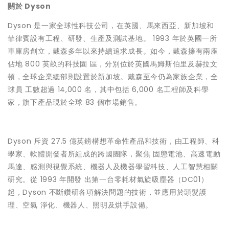
關於 Dyson
Dyson 是一家全球性科技公司，在英國、馬來西亞、新加坡和
菲律賓設有工程、研發、生產及測試基地。 1993 年於英國一所
車庫房創立，戴森多年以來持續追求成長。如今，戴森擁有兩座
佔地 800 英畝的科技園 區，分別位於英國馬姆斯伯里及赫拉文
頓，全球企業總部則設置於新加坡。戴森至今仍為家族企業，全
球員 工數超過 14,000 名，其中包括 6,000 名工程師及科學
家，旗下產品現於全球 83 個巿場銷售。
Dyson 斥資 27.5 億英鎊構想革命性產品和技術，由工程師、科
學家、軟體開發者所組成的跨國團隊，聚焦 固態電池、高速電動
馬達、感測與視覺系統、機器人及機器學習科技、人工智慧相關
研究。從 1993 年開發 出第一台零耗材氣旋吸塵器（DC01）
起，Dyson 不斷鑽研各項解決問題的技術，並應用於頭髮護
理、空氣 淨化、機器人、照明及烘手設備。