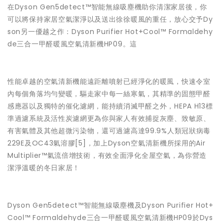
在Dyson Gen5detect™智能無線吸塵機助你清潔家居後，你
可以將保持家居空氣潔淨以及送出徐徐暖風的重任，放心交予Dy
son另一優越之作：Dyson Purifier Hot+Cool™ Formaldehy
de三合一甲醛暖風空氣清新機HP09。這
性能卓越的空氣清新機能遠距離噴射已經淨化的暖風，快速令室
內每個角落均勻變暖，驅走家中每一絲寒氣，其精準的固態甲醛
感應器以及獨特的催化濾網，能持續消滅甲醛之外，HEPA H13標
準過濾系統及活性炭濾網更為你與家人有效捕捉灰塵、致敏原、
有害氣體及其他超微污染物，還可過濾高達99.9%人類冠狀病毒
229E及OC43氣溶膠
[5]
，加上Dyson空氣清新機所採用的Air
Multiplier™氣流倍增技術，有效全面淨化全屋空氣，為你營造
潔淨溫暖的冬日家居！
Dyson Gen5detect™智能無線吸塵機及Dyson Purifier Hot+
Cool™ Formaldehyde三合一甲醛暖風空氣清新機HP09於Dys