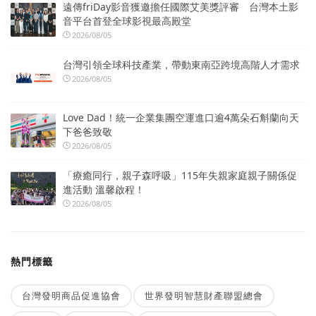
遠傳friDay影音獲邀擔任國際艾美獎評審 台灣本土影
音平台首登全球影視最高殿堂
2026/08/05
台灣引領全球科技產業，帶動東南亞跨境高階人才需求
2026/08/05
Love Dad！統一企業集團空運進口逾4萬朵石斛蘭向天
下爸爸致敬
2026/08/05
「療癒同行，親子森呼吸」115年失親家庭親子關係促
進活動 溫馨啟程！
2026/08/05
熱門標籤
台灣發明商品促進協會
世界發明智慧財產聯盟總會