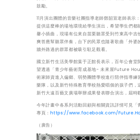
鼓勵。
11月演出團體的音樂社團指導老師鄧韶宣老師表示
提供這麼棒的場地環境給學生演出，希望學生們都能
馨小插曲，現場有位來自苗栗聽眾受到竹東高中吉
爽答應幫聽眾伴奏，台下的民眾也隨著歌曲「外婆
牆外路過的群眾都被吸引駐足觀看。
國立新竹生活美學館葉于正館長表示，百年公會堂
望透過「青少年藝術育成基地- 未來屋Future 
術家師資進入偏鄉、弱勢團體學校進行陪伴指導練
樂隊，以及新竹特殊教育學校熱愛唱個的孩子們，這些藝
新竹大遠百藝文廣場舉辦成果發表聯合演出，屆時
今年計畫中各系列活動回顧與相關資訊詳情可見「青少年藝
專頁：
https://www.facebook.com/Future.H
（廣告）