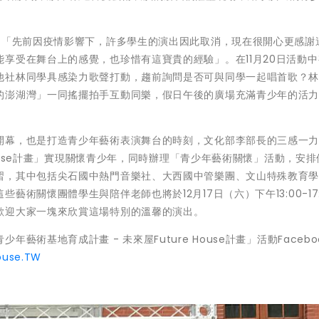
：「先前因疫情影響下，許多學生的演出因此取消，現在很開心更感謝
享受在舞台上的感覺，也珍惜有這寶貴的經驗」。在11月20日活動
他社林同學具感染力歌聲打動，趨前詢問是否可與同學一起唱首歌？
的澎湖灣」一同搖擺拍手互動同樂，假日午後的廣場充滿青少年的活
開幕，也是打造青少年藝術表演舞台的時刻，文化部李部長的三感一
House計畫」實現關懷青少年，同時辦理「青少年藝術關懷」活動，安
習，其中包括尖石國中熱門音樂社、大西國中管樂團、文山特殊教育
術關懷團體學生與陪伴老師也將於12月17日（六）下午13:00-17:
歡迎大家一塊來欣賞這場特別的溫馨的演出。
術基地育成計畫 - 未來屋Future House計畫」活動Facebo
ouse.TW