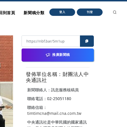
回到首頁
新聞稿分類
登入
刊登
推廣新聞稿
發佈單位名稱：財團法人中
央通訊社
新聞聯絡人：訊息服務核稿員
聯絡電話：02-25051180
聯絡信箱：
timtimcna@mail.cna.com.tw
中央通訊社是中華民國的國家通訊