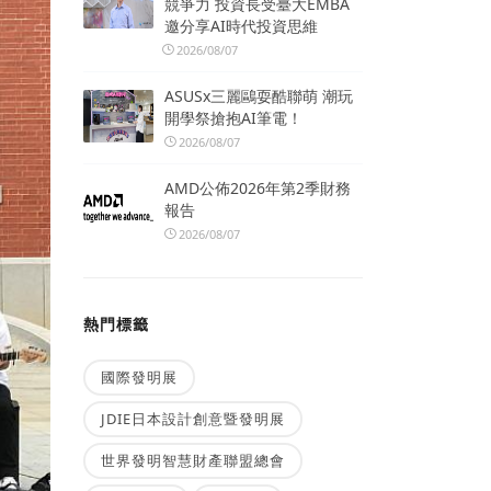
競爭力 投資長受臺大EMBA
邀分享AI時代投資思維
2026/08/07
ASUSx三麗鷗耍酷聯萌 潮玩
開學祭搶抱AI筆電！
2026/08/07
AMD公佈2026年第2季財務
報告
2026/08/07
熱門標籤
國際發明展
JDIE日本設計創意暨發明展
世界發明智慧財產聯盟總會