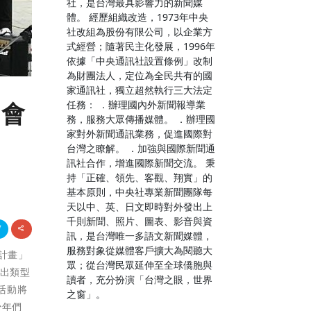
社，是台灣最具影響力的新聞媒
體。 經歷組織改造，1973年中央
社改組為股份有限公司，以企業方
式經營；隨著民主化發展，1996年
依據「中央通訊社設置條例」改制
為財團法人，定位為全民共有的國
家通訊社，獨立超然執行三大法定
任務： ．辦理國內外新聞報導業
公會
務，服務大眾傳播媒體。 ．辦理國
家對外新聞通訊業務，促進國際對
台灣之瞭解。 ．加強與國際新聞通
訊社合作，增進國際新聞交流。 秉
持「正確、領先、客觀、翔實」的
基本原則，中央社專業新聞團隊每
天以中、英、日文即時對外發出上
千則新聞、照片、圖表、影音與資
訊，是台灣唯一多語文新聞媒體，
服務對象從媒體客戶擴大為閱聽大
e計畫」
眾；從台灣民眾延伸至全球僑胞與
演出類型
讀者，充分扮演「台灣之眼，世界
活動將
之窗」。
少年們