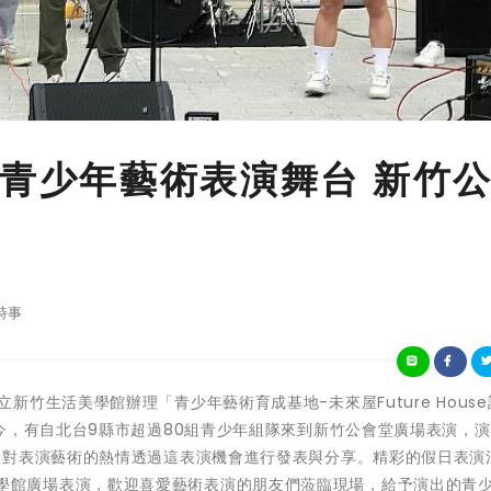
e打造青少年藝術表演舞台 新竹
時事
部所屬國立新竹生活美學館辦理「青少年藝術育成基地-未來屋Future Hous
今，有自北台9縣市超過80組青少年組隊來到新竹公會堂廣場表演，
們對表演藝術的熱情透過這表演機會進行發表與分享。精彩的假日表演
新竹生活美學館廣場表演，歡迎喜愛藝術表演的朋友們蒞臨現場，給予演出的青