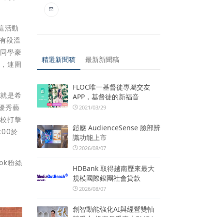
這活動
中有段溫
林同學豪
精選新聞稿
最新新聞稿
力，連圍
FLOC唯一基督徒專屬交友
力就是希
APP，基督徒的新福音
排優秀藝
2021/03/29
學校打擊
鎧應 AudienceSense 臉部辨
00於
識功能上市
2026/08/07
ok粉絲
HDBank 取得越南歷來最大
規模國際銀團社會貸款
2026/08/07
創智動能強化AI與經營雙軸