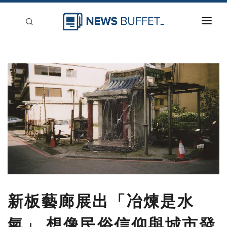
回到首頁
新聞稿分類
登入
刊登
新板藝廊展出「冶煉是水
氣」 想像民俗信仰與城市發