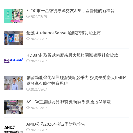
FLOC唯一基督徒專屬交友APP，基督徒的新福音
2021/03/29
鎧應 AudienceSense 臉部辨識功能上市
2026/08/07
HDBank 取得越南歷來最大規模國際銀團社會貸款
2026/08/07
創智動能強化AI與經營雙軸競爭力 投資長受臺大EMBA
邀分享AI時代投資思維
2026/08/07
ASUSx三麗鷗耍酷聯萌 潮玩開學祭搶抱AI筆電！
2026/08/07
AMD公佈2026年第2季財務報告
2026/08/07