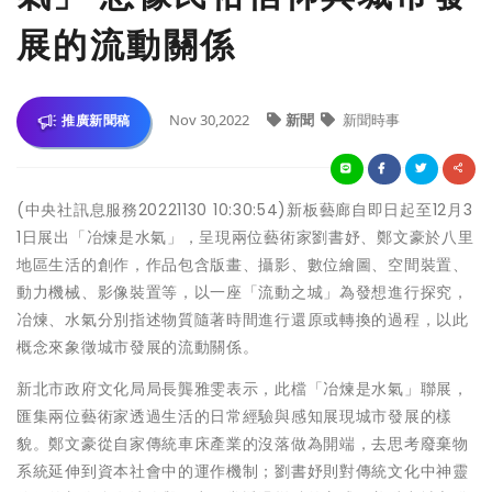
展的流動關係
Nov 30,2022
新聞
新聞時事
推廣新聞稿
(中央社訊息服務20221130 10:30:54)新板藝廊自即日起至12月3
1日展出「冶煉是水氣」，呈現兩位藝術家劉書妤、鄭文豪於八里
地區生活的創作，作品包含版畫、攝影、數位繪圖、空間裝置、
動力機械、影像裝置等，以一座「流動之城」為發想進行探究，
冶煉、水氣分別指述物質隨著時間進行還原或轉換的過程，以此
概念來象徵城市發展的流動關係。
新北市政府文化局局長龔雅雯表示，此檔「冶煉是水氣」聯展，
匯集兩位藝術家透過生活的日常經驗與感知展現城市發展的樣
貌。鄭文豪從自家傳統車床產業的沒落做為開端，去思考廢棄物
系統延伸到資本社會中的運作機制；劉書妤則對傳統文化中神靈