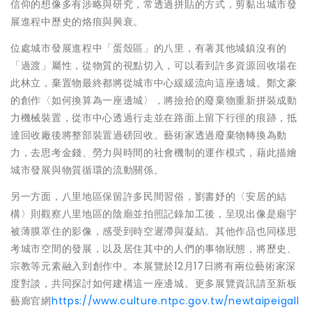
信仰的想像多有涉略與研究，常透過拼貼的方式，剪黏出城市發
展進程中歷史的烙痕與興衰。
位處城市發展進程中「蛋殼區」的八里，有著其他城鎮沒有的
「過渡」屬性，從物質的視點切入，可以看到許多資源回收場在
此林立，棄置物最終都將從城市中心緩緩流向這座邊城。鄭文豪
的創作〈如何換算為一座邊城〉，將撿拾的廢棄物重新拼裝成動
力機械裝置，從市中心透過行走並在路面上留下行徑的痕跡，抵
達回收廠後將整部裝置過磅回收。藝術家透過廢棄物轉換為動
力，去思考金錢、勞力與時間的社會機制的運作模式，藉此描繪
城市發展與物質循環的流動關係。
另一方面，八里地區保留許多民間習俗，劉書妤的〈安居的結
構〉則觀察八里地區的陰廟並拍照記錄加工後，呈現出像是廟宇
被薄膜罩住的影像，感受到時空遲滯與凝結。其他作品也同樣思
考城市空間的發展，以及居住其中的人們的事物狀態，將歷史、
宗教等元素融入到創作中。本展覽於12月17日將有兩位藝術家深
度對談，共同探討如何建構這一座邊城。更多展覽資訊請至新板
藝廊官網
https://www.culture.ntpc.gov.tw/newtaipeigall