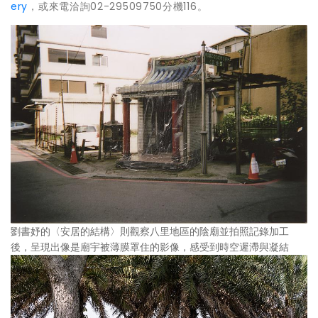
ery
，或來電洽詢02-29509750分機116。
劉書妤的〈安居的結構〉則觀察八里地區的陰廟並拍照記錄加工
後，呈現出像是廟宇被薄膜罩住的影像，感受到時空遲滯與凝結