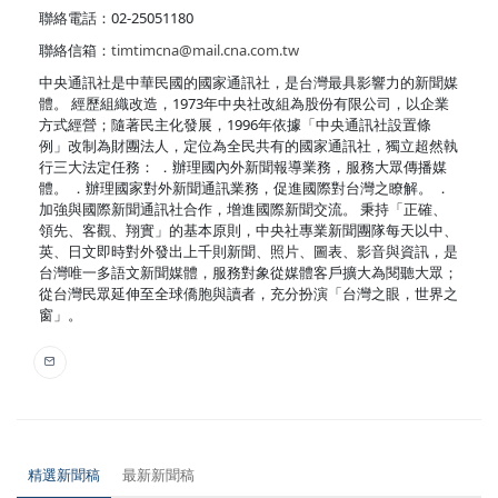
聯絡電話：02-25051180
聯絡信箱：
timtimcna@mail.cna.com.tw
中央通訊社是中華民國的國家通訊社，是台灣最具影響力的新聞媒
體。 經歷組織改造，1973年中央社改組為股份有限公司，以企業
方式經營；隨著民主化發展，1996年依據「中央通訊社設置條
例」改制為財團法人，定位為全民共有的國家通訊社，獨立超然執
行三大法定任務： ．辦理國內外新聞報導業務，服務大眾傳播媒
體。 ．辦理國家對外新聞通訊業務，促進國際對台灣之瞭解。 ．
加強與國際新聞通訊社合作，增進國際新聞交流。 秉持「正確、
領先、客觀、翔實」的基本原則，中央社專業新聞團隊每天以中、
英、日文即時對外發出上千則新聞、照片、圖表、影音與資訊，是
台灣唯一多語文新聞媒體，服務對象從媒體客戶擴大為閱聽大眾；
從台灣民眾延伸至全球僑胞與讀者，充分扮演「台灣之眼，世界之
窗」。
精選新聞稿
最新新聞稿