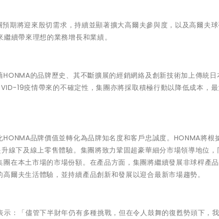
，集團預期將迎來殷切需求，持續並顯著擴大高爾夫參與度，以及高爾夫球
來繼續帶來理想的業務增長和業績。
HONMA的品牌歷史、其不斷擴展的經銷網絡及創新技術加上傳統日
VID-19疫情帶來的不確定性，集團亦將採取積極行動以降低成本，
HONMA品牌價值並轉化為品牌知名度和客戶忠誠度。HONMA將根
提升線下及線上零售體驗。集團將致力鞏固超豪華細分市場領導地位，
集團在本土市場的市場份額。在產品方面，集團將繼續發展非球桿產
的高爾夫生活體驗，並持續產品創新和發展以迎合最新市場趨勢。
表示：「儘管下半財年仍有多種挑戰，但在令人鼓舞的復甦勢頭下，