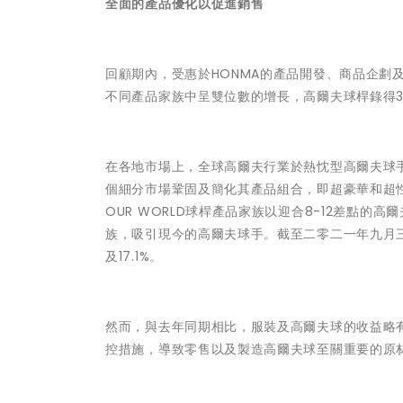
全面的產品優化以促進銷售
回顧期內，受惠於HONMA的產品開發、商品企劃
不同產品家族中呈雙位數的增長，高爾夫球桿錄得31
在各地市場上，全球高爾夫行業於熱忱型高爾夫球手
個細分市場鞏固及簡化其產品組合，即超豪華和超
OUR WORLD球桿產品家族以迎合8-12差點的
族，吸引現今的高爾夫球手。截至二零二一年九月三十日
及17.1%。
然而，與去年同期相比，服裝及高爾夫球的收益略有下
控措施，導致零售以及製造高爾夫球至關重要的原