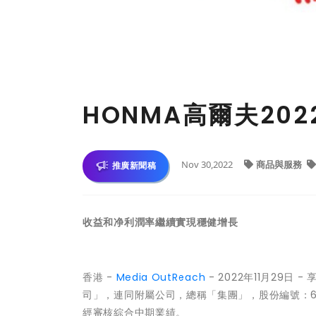
HONMA高爾夫20
Nov 30,2022
商品與服務
推廣新聞稿
收益和净利潤率繼續實現穩健增長
香港 -
Media OutReach
- 2022年11月29
司」，連同附屬公司，總稱「集團」，股份編號：68
經審核綜合中期業績。