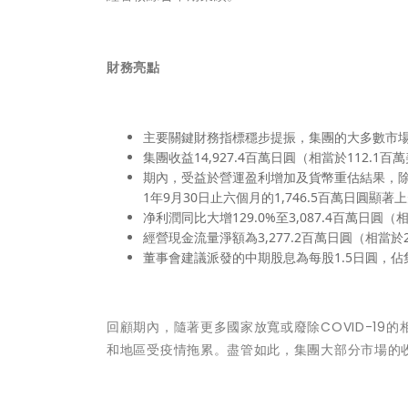
財務亮點
主要關鍵財務指標穩步提振，集團的大多數市
集團收益14,927.4百萬日圓（相當於112.1百
期內，受益於營運盈利增加及貨幣重估結果，除稅前溢
1年9月30日止六個月的1,746.5百萬日圓顯著
净利潤同比大增129.0%至3,087.4百萬日圓（
經營現金流量淨額為3,277.2百萬日圓（相當於
董事會建議派發的中期股息為每股1.5日圓，佔集
回顧期內，隨著更多國家放寬或廢除COVID-1
和地區受疫情拖累。盡管如此，集團大部分市場的