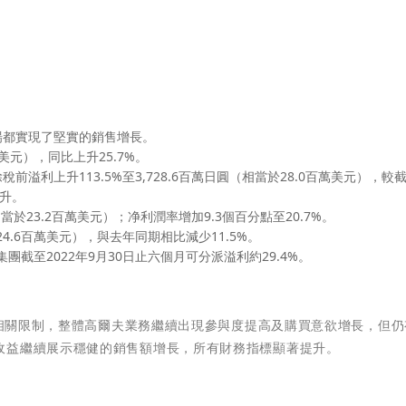
場都實現了堅實的銷售增長。
萬美元），同比上升25.7%。
利上升113.5%至3,728.6百萬日圓（相當於28.0百萬美元），較截
上升。
相當於23.2百萬美元）；净利潤率增加9.3個百分點至20.7%。
24.6百萬美元），與去年同期相比減少11.5%。
團截至2022年9月30日止六個月可分派溢利約29.4%。
9的相關限制，整體高爾夫業務繼續出現參與度提高及購買意欲增長，但
收益繼續展示穩健的銷售額增長，所有財務指標顯著提升。