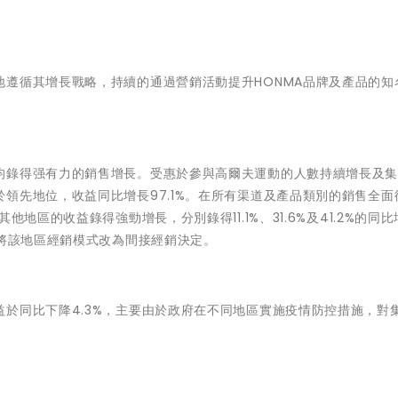
遵循其增長戰略，持續的通過營銷活動提升HONMA品牌及產品的知
均錄得强有力的銷售增長。受惠於參與高爾夫運動的人數持續增長及
領先地位，收益同比增長97.1%。在所有渠道及產品類別的銷售全面
地區的收益錄得強勁增長，分別錄得11.1%、31.6%及41.2%的同
團將該地區經銷模式改為間接經銷決定。
於同比下降4.3%，主要由於政府在不同地區實施疫情防控措施，對