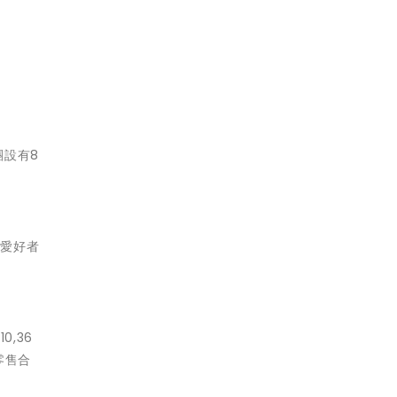
團設有8
球愛好者
,36
零售合