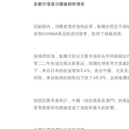
多數市場展示穩健銷售增長
回顧期內，消費者需求強勁反彈，集團亦堅定不移地
各類HONMA新品的成功發售，取得了積極成果。
按地理區域，集團大部分主要市場與去年同期相比
零二二年初成功推出新產品，韓國在增長率方面處於
下，來自日本的收益增加3.4%。來自中國、北美及其他
同期，來自歐洲的銷售則下跌了46.0%，反映集
按固定匯率基準計，中國（包括香港及澳門）的收益
零售業務和供應鏈造成了負面和重大的影響。