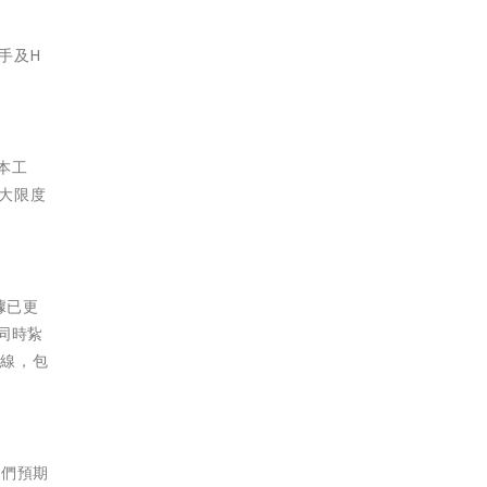
手及H
本工
最大限度
據已更
同時紥
品線，包
我們預期