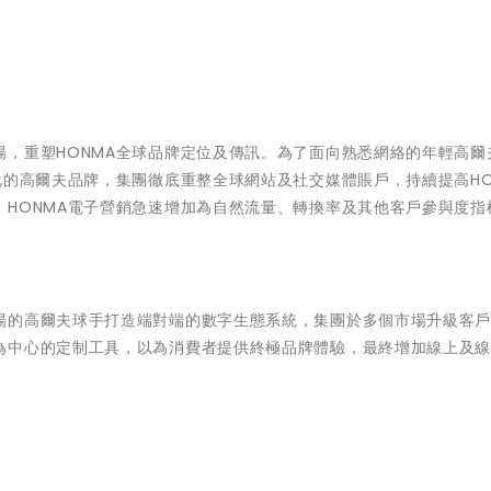
，重塑HONMA全球品牌定位及傳訊。為了面向熟悉網絡的年輕高爾
化的高爾夫品牌，集團徹底重整全球網站及社交媒體賬戶，持續提高HO
HONMA電子營銷急速增加為自然流量、轉換率及其他客戶參與度指
場的高爾夫球手打造端對端的數字生態系統，集團於多個市場升級客
為中心的定制工具，以為消費者提供終極品牌體驗，最終增加線上及