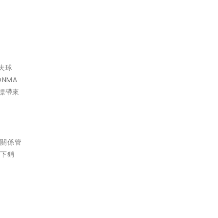
夫球
NMA
標帶來
戶關係管
線下銷