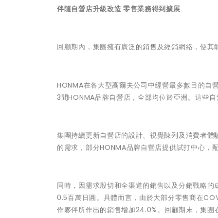
伴隨自營店升級改造 零售業務得到擴展
回顧期內，集團擁有廣泛的銷售及經銷網絡，使其
HONMA在各大型高爾夫公司中經營最多數目的自營
3間HONMA品牌自營店，全部均位於亞洲。這些自營
集團持續更新自營店的設計、視覺陳列及消費者體
的需求，部分HONMA品牌自營店提供試打中心，
同時，因需求殷切和全渠道的銷售以及分銷戰略的成功
0.5百萬日圓。具體而言，由於大部分零售商在CO
作夥伴所作出的銷售增加24.0%。回顧期末，集團在