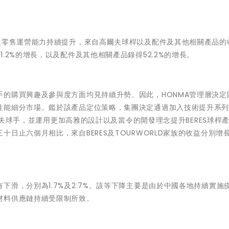
及零售運營能力持續提升，來自高爾夫球桿以及配件及其他相關產品的
.2%的增長，以及配件及其他相關產品錄得52.2%的增長。
的購買興趣及參與度方面均見持續升勢。因此，HONMA管理層決定
性能細分市場。鑑於該產品定位策略，集團決定通過加入技術提升系列
高爾夫球手，並運用更加高雅的設計以及當令的開發理念提升BERES球桿
止六個月相比，來自BERES及TOURWORLD家族的收益分別增長3
滑，分別為1.7%及2.7%。該等下降主要是由於中國各地持續實施
材料供應鏈持續受限制所致。