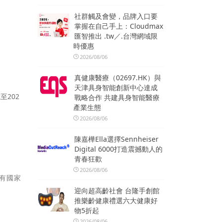
社群觸及會變，品牌入口要
掌握在自己手上：Cloudmax
匯智推出 .tw／.台灣網域限
時優惠
2026/08/06
真健康醫療（02697.HK）與
天津具身智能創新中心達成
至202
戰略合作 共建具身智能醫療
產業生態
2026/08/06
陳嘉樺Ella選擇Sennheiser
Digital 6000打造震撼動人的
青春狂歡
2026/08/06
仍有國家
迎向超高齡社會 台隆手創館
推樂齡健康禮選六大健康好
物5折起
2026/08/06