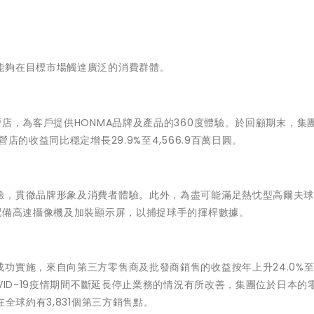
能夠在目標市場觸達廣泛的消費群體。
店，為客戶提供HONMA品牌及產品的360度體驗。於回顧期末，集
店的收益同比穩定增長29.9%至4,566.9百萬日圓。
驗，貫徹品牌形象及消費者體驗。此外，為盡可能滿足熱忱型高爾夫
配備高速攝像機及加裝顯示屏，以捕捉球手的揮桿數據。
實施，來自向第三方零售商及批發商銷售的收益按年上升24.0%至10
VID-19疫情期間不斷延長停止業務的情況有所改善，集團位於日本的
全球約有3,831個第三方銷售點。