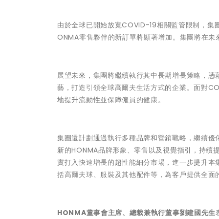
由於全球已開始放寬COVID-19相關監管限制
ONMA零售夥伴的新訂單將顯著增加。集團將在未
展望未來，集團將繼續執行其中長期增長策略，憑藉
藝，打造引領全球高爾夫生活方式的企業。面對CO
地提升流動性並保障僱員的健康。
集團還計劃通過執行多種品牌和營銷戰略，繼續優化
新的HONMA品牌形象、零售以及視覺指引，持續
實打入快速增長的超性能細分市場，進一步提升本
括高爾夫球、服裝及其他配件等，為客戶提供全面
HONMA董事會主席、總裁兼執行董事劉建國先生