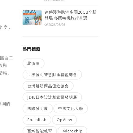
遠傳漫遊跨洲多國20GB全新
登場 多國轉機旅行首選
2026/08/06
名度，
熱門標籤
集團自二
北市圖
復甦
比增幅。
世界發明智慧財產聯盟總會
台灣發明商品促進協會
JDIE日本設計創意暨發明展
集團的
國際發明展
中國文化大學
SocialLab
OpView
百瀚智能教育
Microchip