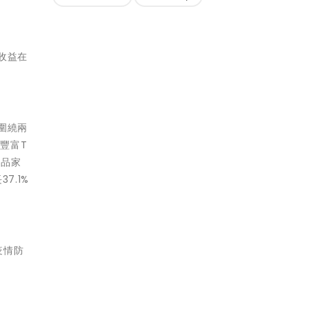
收益在
圍繞兩
豐富T
產品家
7.1%
疫情防