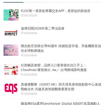
FLOC唯一基督徒專屬交友APP，基督徒的新福音
2021/03/29
遠傳召開2026年第二季法說會
2026/08/06
聯合航空深耕台灣40週年 持續投資市場、升級機隊並強
化全球航網連結
2026/08/06
社群觸及會變，品牌入口要掌握在自己手上：
Cloudmax 匯智推出 .tw／.台灣網域限時優惠
2026/08/06
真健康醫療（02697.HK）與天津具身智能創新中心達成
戰略合作 共建具身智能醫療產業生態
2026/08/06
陳嘉樺Ella選擇Sennheiser Digital 6000打造震撼動人