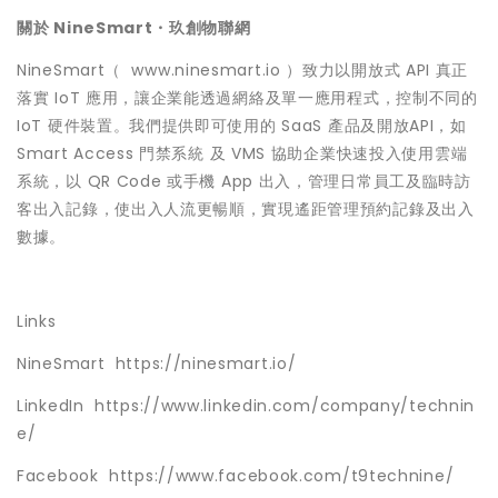
關於 NineSmart・玖創物聯網
NineSmart（
www.ninesmart.io
）致力以開放式 API 真正
落實 IoT 應用，讓企業能透過網絡及單一應用程式，控制不同的
IoT 硬件裝置。我們提供即可使用的 SaaS 產品及開放API，如
Smart Access 門禁系統 及 VMS 協助企業快速投入使用雲端
系統，以 QR Code 或手機 App 出入，管理日常員工及臨時訪
客出入記錄，使出入人流更暢順，實現遙距管理預約記錄及出入
數據。
Links
NineSmart
https://ninesmart.io/
LinkedIn
https://www.linkedin.com/company/technin
e/
Facebook
https://www.facebook.com/t9technine/