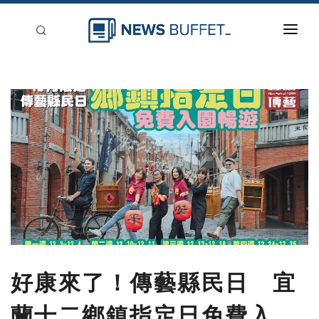
回到首頁
新聞稿分類
登入
刊登
好康來了！傳藝縣民日 宜
蘭十二鄉鎮指定日免費入