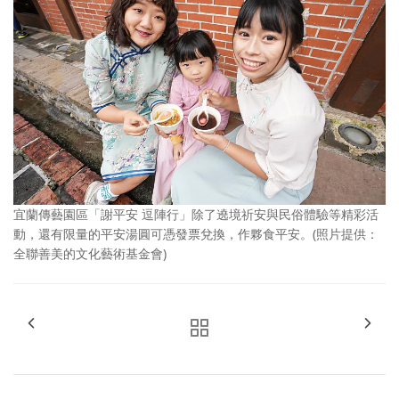
宜蘭傳藝園區「謝平安 逗陣行」除了遶境祈安與民俗體驗等精彩活
動，還有限量的平安湯圓可憑發票兌換，作夥食平安。(照片提供：
全聯善美的文化藝術基金會)