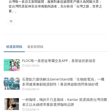
台灣唯一多語文新聞媒體，服務對象從媒體客戶擴大為閱聽大眾；
從台灣民眾延伸至全球僑胞與讀者，充分扮演「台灣之眼，世界之
窗」。
精選新聞稿
最新新聞稿
FLOC唯一基督徒專屬交友APP，基督徒的新福音
2021/03/29
石墨點穴最快解法GenerStand推「生物能電池」一機
多用健康兼顧能源韌性！募資將啟動填問卷抽好禮
2026/08/10
一杯咖啡，喝的不只是風味：Kantar 凱度揭密台灣消費
者正以永續標準重新選擇咖啡品牌
2026/08/10