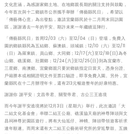
文化意涵，為感謝家鄉土地、在地鄉親長期的關注支持與鼓勵，
今年首次與十二鄉鎮市公所攜手舉辦「傳藝縣民日」，希望以
「傳藝傳心意」為出發點，邀請宜蘭縣民於十二月周末回訪園
區，謝謝過去一年的平安、期許未來一年繼續逗陣行。
「傳藝縣民日」首周12/03（六）至12/04（日）登場，免費入
園的鄉鎮縣民為五結鄉、蘇澳鎮、頭城鎮；12/10（六）至12/11
（日）為羅東鎮、員山鄉、大同鄉；12/17(六)至12/18(日)為冬
山鄉、礁溪鄉、壯圍鄉；12/24(六)至12/25(日)則為宜蘭市、
三星鄉、南澳鄉。宜蘭鄉親只要於鄉鎮指定日當天，憑身分證、
戶籍謄本或相關證明文件至票口驗證，即享免費入園。另外，宜
蘭縣民在十二月辦理年卡，還有213元暢遊整年的好康特惠。
謝謝你 謝平安：文昌帝君、關聖帝君、古公三王遶境
而今年謝平安遶境將於12月3日（星期六）舉行，此次邀請「大
二結文化基金會」串聯二結王公廟、礁溪協天廟的神尊陣頭與文
昌祠神尊於園區遊行，將有大仙尪仔、神轎、陣頭帶領遊客祈求
連年順遂。而周末還有大二結王公藝術研究所的穿尪擊鼓、五姨