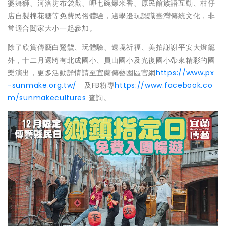
婆舞獅、河洛坊布袋戲、呷七碗爆米香、原民館族語互動、柑仔
店自製棉花糖等免費民俗體驗，邊學邊玩認識臺灣傳統文化，非
常適合闔家大小一起參加。
除了欣賞傳藝白鷺鷥、玩體驗、遶境祈福、美拍謝謝平安大燈籠
外，十二月還將有北成國小、員山國小及光復國小帶來精彩的國
樂演出，更多活動詳情請至宜蘭傳藝園區官網
https://www.px
-sunmake.org.tw/
及FB粉專
https://www.facebook.co
m/sunmakecultures
查詢。