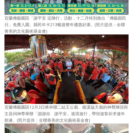
宜蘭傳藝園區「謝平安 逗陣行」活動，十二月特別推出「傳藝縣民
日」免費入園、縣民年卡213暢遊整年優惠好康。(照片提供：全聯
善美的文化藝術基金會)
宜蘭傳藝園區12月3日將串聯二結王公廟、礁溪協天廟的神尊陣頭與
文昌祠神尊舉辦「謝謝你 謝平安」遶境遊行，帶領遊客祈求連年
順遂。(照片提供：全聯善美的文化藝術基金會)