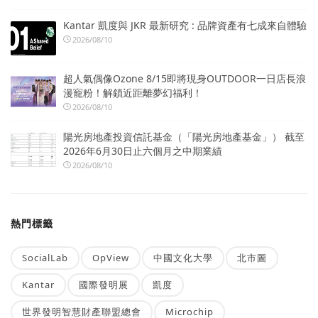
Kantar 凱度與 JKR 最新研究 : 品牌資產有七成來自體驗
2026/08/10
超人氣偶像Ozone 8/15即將現身OUTDOOR一日店長浪
漫寵粉！解鎖近距離夢幻福利！
2026/08/10
陽光房地產投資信託基金（「陽光房地產基金」） 截至
2026年6月30日止六個月之中期業績
2026/08/10
熱門標籤
SocialLab
OpView
中國文化大學
北市圖
Kantar
國際發明展
凱度
世界發明智慧財產聯盟總會
Microchip