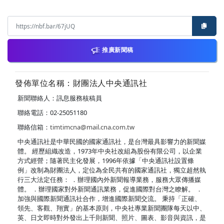
推廣新聞稿
發佈單位名稱：財團法人中央通訊社
新聞聯絡人：訊息服務核稿員
聯絡電話：02-25051180
聯絡信箱：
timtimcna@mail.cna.com.tw
中央通訊社是中華民國的國家通訊社，是台灣最具影響力的新聞媒
體。 經歷組織改造，1973年中央社改組為股份有限公司，以企業
方式經營；隨著民主化發展，1996年依據「中央通訊社設置條
例」改制為財團法人，定位為全民共有的國家通訊社，獨立超然執
行三大法定任務： ．辦理國內外新聞報導業務，服務大眾傳播媒
體。 ．辦理國家對外新聞通訊業務，促進國際對台灣之瞭解。 ．
加強與國際新聞通訊社合作，增進國際新聞交流。 秉持「正確、
領先、客觀、翔實」的基本原則，中央社專業新聞團隊每天以中、
英、日文即時對外發出上千則新聞、照片、圖表、影音與資訊，是