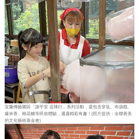
宜蘭傳藝園區「謝平安 逗陣行」系列活動，還包含穿尪、布袋戲、
爆米香、棉花糖等民俗體驗，週週精彩有趣！(照片提供：全聯善美
的文化藝術基金會)