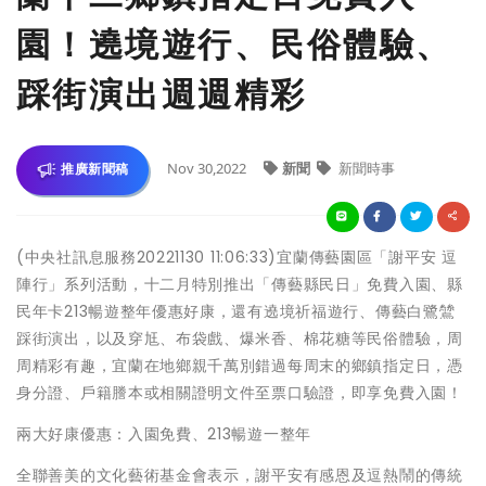
園！遶境遊行、民俗體驗、
踩街演出週週精彩
Nov 30,2022
新聞
新聞時事
推廣新聞稿
(中央社訊息服務20221130 11:06:33)宜蘭傳藝園區「謝平安 逗
陣行」系列活動，十二月特別推出「傳藝縣民日」免費入園、縣
民年卡213暢遊整年優惠好康，還有遶境祈福遊行、傳藝白鷺鷥
踩街演出，以及穿尪、布袋戲、爆米香、棉花糖等民俗體驗，周
周精彩有趣，宜蘭在地鄉親千萬別錯過每周末的鄉鎮指定日，憑
身分證、戶籍謄本或相關證明文件至票口驗證，即享免費入園！
兩大好康優惠：入園免費、213暢遊一整年
全聯善美的文化藝術基金會表示，謝平安有感恩及逗熱鬧的傳統