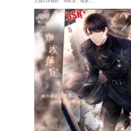
主線SSR羈絆「周棋洛・熾夢」。