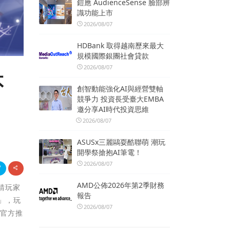
鎧應 AudienceSense 臉部辨
識功能上市
2026/08/07
HDBank 取得越南歷來最大
規模國際銀團社會貸款
2026/08/07
不
創智動能強化AI與經營雙軸
競爭力 投資長受臺大EMBA
邀分享AI時代投資思維
2026/08/07
ASUSx三麗鷗耍酷聯萌 潮玩
開學祭搶抱AI筆電！
2026/08/07
AMD公佈2026年第2季財務
請玩家
報告
」，玩
2026/08/07
，官方推