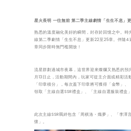
星火長明
一往無前
第二季主線劇情「生生不息」
熟悉的溫度融化美好的瞬間，封存於回憶之中。時
線第二季劇情「生生不息」更新22至25章。伴隨4
章同步限時無門檻開放！
流星群劃過城市夜幕，這世界迎來燦爛又熟悉的預兆
月13日止，活動期間內，玩家可從主介面或精彩
「印章積分」，每次蓋下印章將可獲得「金幣」、
領取「主線自選SSR禮盒」、「主線自選服裝禮盒
此次主線SSR羈絆包含「周棋洛・熾夢」、「李澤
懷」。