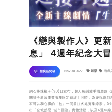
《戀與製作人》更新
息」 4週年紀念大
Nov 30,2022
娛樂
遊戲
推廣新聞稿
網石棒辣椒今(30)日宣布，超人氣戀愛手機遊戲
閱讀全新故事並蒐集限定羈絆！同時，為慶祝遊戲
家可以和心儀的「他」一同前往各處蒐集線索，並
出「全城熱戀-城市冒險」實體活動，以及4週年