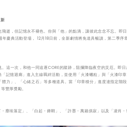
更新
光飛逝，但記憶永不褪色。你與「他」的點滴，讓彼此念念不忘。即
週年慶典活動登場， 12月18日前，全新劇情將免道具暢讀，第二季序章
。這一次，和他一同追逐CORE的蹤跡，阻攔降臨夜空的災厄。即日起
活動「記憶迴廊」進入主線羈絆活動，並使用「火漆蠟粒」與「火漆印章
「體力」、「心緒之石」等多種道具。當「印章積分」進度達指定階
」等豐厚獎勵。
言・塵埃落定」、「白起・鋒鞘」、「許墨・萬籟俱寂」以及「凌肖・