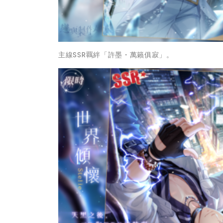
主線SSR羈絆「許墨・萬籟俱寂」。