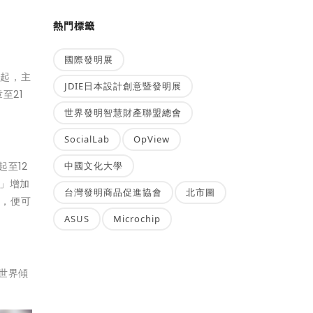
熱門標籤
國際發明展
日起，主
JDIE日本設計創意暨發明展
至21
世界發明智慧財產聯盟總會
SocialLab
OpView
中國文化大學
至12
」增加
台灣發明商品促進協會
北市圖
段，便可
ASUS
Microchip
世界傾