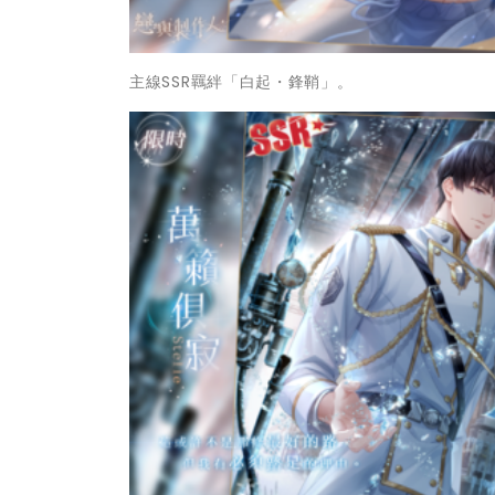
主線SSR羈絆「白起・鋒鞘」。