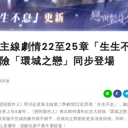
主線劇情22至25章「生生
冒險「環城之戀」同步登場
與手遊
《戀與製作人》即日起更新主線第二季劇情22至25章「生生不息」，邀
迎來上市4週年，《戀與製作人》推出限時週年紀念大冒險「環城之戀
將冒險中完成的畫作親手贈予，在彼此之間創造更多浪漫回憶。同時
線上直播等，提醒玩家千萬不要錯過！