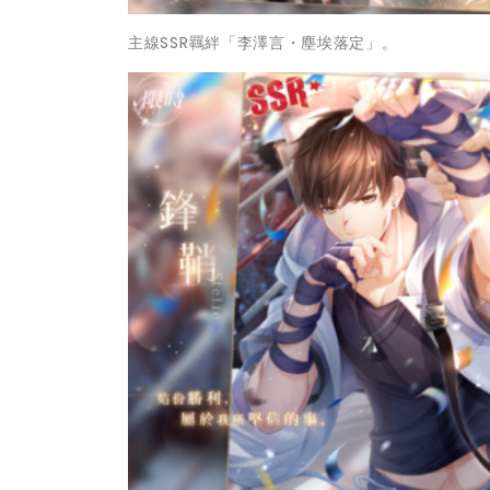
主線SSR羈絆「李澤言・塵埃落定」。