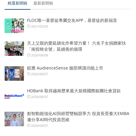
精選新聞稿
最新新聞稿
FLOC唯一基督徒專屬交友APP，基督徒的新福音
2021/03/29
天上父親的愛延續化作希望力量！ 六名子女捐贈家扶
「南投映全號」延續善的循環
2026/08/08
鎧應 AudienceSense 臉部辨識功能上市
2026/08/07
HDBank 取得越南歷來最大規模國際銀團社會貸款
2026/08/07
創智動能強化AI與經營雙軸競爭力 投資長受臺大EMBA
邀分享AI時代投資思維
2026/08/07