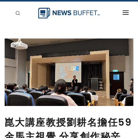
回到首頁
新聞稿分類
登入
刊登
崑大講座教授劉耕名擔任59
金馬主視覺 分享創作秘辛