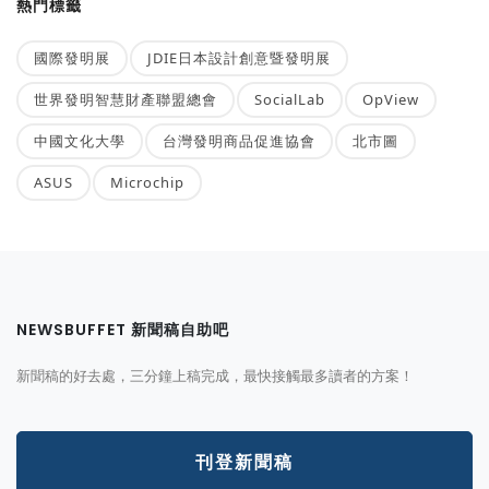
熱門標籤
國際發明展
JDIE日本設計創意暨發明展
世界發明智慧財產聯盟總會
SocialLab
OpView
中國文化大學
台灣發明商品促進協會
北市圖
ASUS
Microchip
NEWSBUFFET 新聞稿自助吧
新聞稿的好去處，三分鐘上稿完成，最快接觸最多讀者的方案！
刊登新聞稿