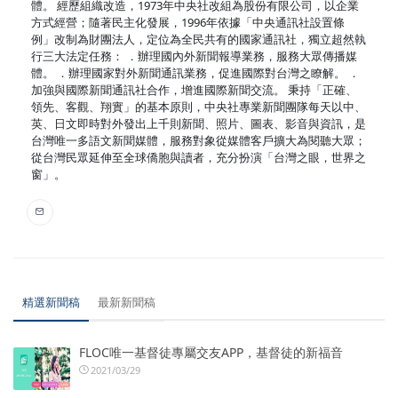
體。 經歷組織改造，1973年中央社改組為股份有限公司，以企業
方式經營；隨著民主化發展，1996年依據「中央通訊社設置條
例」改制為財團法人，定位為全民共有的國家通訊社，獨立超然執
行三大法定任務： ．辦理國內外新聞報導業務，服務大眾傳播媒
體。 ．辦理國家對外新聞通訊業務，促進國際對台灣之瞭解。 ．
加強與國際新聞通訊社合作，增進國際新聞交流。 秉持「正確、
領先、客觀、翔實」的基本原則，中央社專業新聞團隊每天以中、
英、日文即時對外發出上千則新聞、照片、圖表、影音與資訊，是
台灣唯一多語文新聞媒體，服務對象從媒體客戶擴大為閱聽大眾；
從台灣民眾延伸至全球僑胞與讀者，充分扮演「台灣之眼，世界之
窗」。
精選新聞稿
最新新聞稿
FLOC唯一基督徒專屬交友APP，基督徒的新福音
2021/03/29