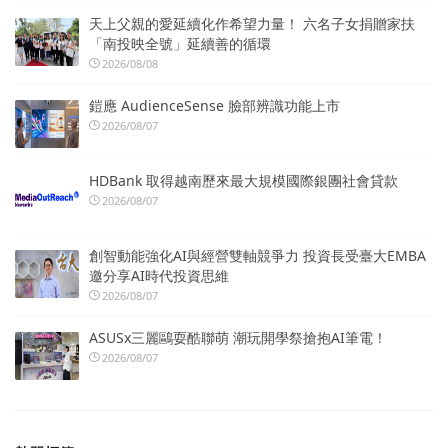
天上父親的愛延續化作希望力量！ 六名子女捐贈家扶
「南投映全號」延續善的循環
2026/08/08
鎧應 AudienceSense 臉部辨識功能上市
2026/08/07
HDBank 取得越南歷來最大規模國際銀團社會貸款
2026/08/07
創智動能強化AI與經營雙軸競爭力 投資長受臺大EMBA
邀分享AI時代投資思維
2026/08/07
ASUSx三麗鷗耍酷聯萌 潮玩開學祭搶抱AI筆電！
2026/08/07