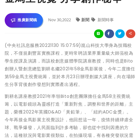
Nov 30,2022
新聞
新聞時事
推廣新聞稿
(中央社訊息服務20221130 15:07:59)崑山科技大學身為技職校
院，不僅規劃豐富實務課程，更時常聘請業界重量級大師蒞校為
學生授課及演講，而該校創意媒體學院講座教授，同時也是Bito
創辦人暨創意總監劉耕名繼2021年58金馬影展後，今年二度擔任
第59金馬主視覺統籌，並於本月23日辦理創媒大講座，向在場師
生分享背後創作發想到實際產出過程。
劉耕名講座教授2021年率領Bito創意團隊擔任金馬58主視覺統
籌，以電影鏡頭為靈感打造「重新對焦，調整和世界的距離」主
題，榮獲2022年英國D&AD「黃鉛筆」、「紐約ADC金獎」。
今年再接金馬影展主視覺設計，他回想這一年，疫情持續肆虐全
球、戰爭爆發，人民面臨到許多考驗，卻也從中找到因應的方
法，這種狀況與電影業很類似，在拍攝現場，有各種突發狀況需