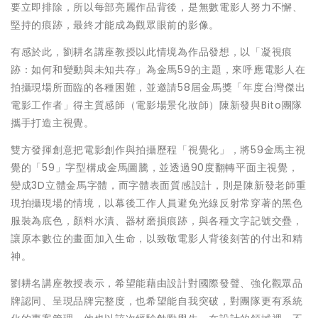
要立即排除，所以每部亮麗作品背後，是無數電影人努力不懈、
堅持的痕跡，最終才能成為觀眾眼前的影像。
有感於此，劉耕名講座教授以此情境為作品發想，以「凝視痕
跡：如何和變動與未知共存」為金馬59的主題，來呼應電影人在
拍攝現場所面臨的各種困難，並邀請58屆金馬獎「年度台灣傑出
電影工作者」得主質感師（電影場景化妝師）陳新發與Bito團隊
攜手打造主視覺。
雙方發揮創意把電影創作與拍攝歷程「視覺化」，將59金馬主視
覺的「59」字型構成金馬圖騰，並透過90度翻轉平面主視覺，
變成3D立體金馬字體，而字體表面質感設計，則是陳新發老師重
現拍攝現場的情境，以幕後工作人員避免光線反射常穿著的黑色
服裝為底色，顏料水漬、器材磨損痕跡，與各種文字記號交疊，
讓原本數位的畫面加入生命，以致敬電影人背後刻苦的付出和精
神。
劉耕名講座教授表示，希望能藉由設計對國際發聲、強化觀眾品
牌認同、呈現品牌完整度，也希望能自我突破，對團隊更有系統