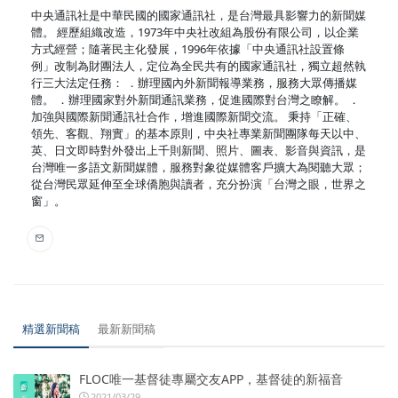
中央通訊社是中華民國的國家通訊社，是台灣最具影響力的新聞媒
體。 經歷組織改造，1973年中央社改組為股份有限公司，以企業
方式經營；隨著民主化發展，1996年依據「中央通訊社設置條
例」改制為財團法人，定位為全民共有的國家通訊社，獨立超然執
行三大法定任務： ．辦理國內外新聞報導業務，服務大眾傳播媒
體。 ．辦理國家對外新聞通訊業務，促進國際對台灣之瞭解。 ．
加強與國際新聞通訊社合作，增進國際新聞交流。 秉持「正確、
領先、客觀、翔實」的基本原則，中央社專業新聞團隊每天以中、
英、日文即時對外發出上千則新聞、照片、圖表、影音與資訊，是
台灣唯一多語文新聞媒體，服務對象從媒體客戶擴大為閱聽大眾；
從台灣民眾延伸至全球僑胞與讀者，充分扮演「台灣之眼，世界之
窗」。
精選新聞稿
最新新聞稿
FLOC唯一基督徒專屬交友APP，基督徒的新福音
2021/03/29