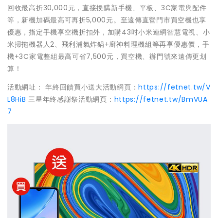
回收最高折30,000元，直接換購新手機、平板、3C家電與配件
等，新機加碼最高可再折5,000元。至遠傳直營門市買空機也享
優惠，指定手機享空機折扣外，加購43吋小米連網智慧電視、小
米掃拖機器人2、飛利浦氣炸鍋+廚神料理機組等再享優惠價，手
機+3C家電整組最高可省7,500元，買空機、辦門號來遠傳更划
算！
活動網址： 年終回饋買小送大活動網頁：
https://fetnet.tw/V
L8HiB
三星年終感謝祭活動網頁：
https://fetnet.tw/BmVUA
7