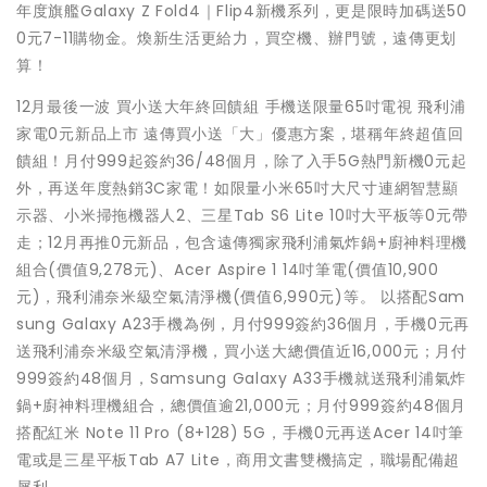
年度旗艦Galaxy Z Fold4｜Flip4新機系列，更是限時加碼送50
0元7-11購物金。煥新生活更給力，買空機、辦門號，遠傳更划
算！
12月最後一波 買小送大年終回饋組 手機送限量65吋電視 飛利浦
家電0元新品上市 遠傳買小送「大」優惠方案，堪稱年終超值回
饋組！月付999起簽約36/48個月，除了入手5G熱門新機0元起
外，再送年度熱銷3C家電！如限量小米65吋大尺寸連網智慧顯
示器、小米掃拖機器人2、三星Tab S6 Lite 10吋大平板等0元帶
走；12月再推0元新品，包含遠傳獨家飛利浦氣炸鍋+廚神料理機
組合(價值9,278元)、Acer Aspire 1 14吋筆電(價值10,900
元)，飛利浦奈米級空氣清淨機(價值6,990元)等。 以搭配Sam
sung Galaxy A23手機為例，月付999簽約36個月，手機0元再
送飛利浦奈米級空氣清淨機，買小送大總價值近16,000元；月付
999簽約48個月，Samsung Galaxy A33手機就送飛利浦氣炸
鍋+廚神料理機組合，總價值逾21,000元；月付999簽約48個月
搭配紅米 Note 11 Pro (8+128) 5G，手機0元再送Acer 14吋筆
電或是三星平板Tab A7 Lite，商用文書雙機搞定，職場配備超
犀利。