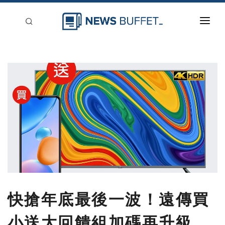
回到首頁
新聞稿分類
登入
刊登
快搶年底最後一波！遠傳買
小送大回饋組加碼再升級