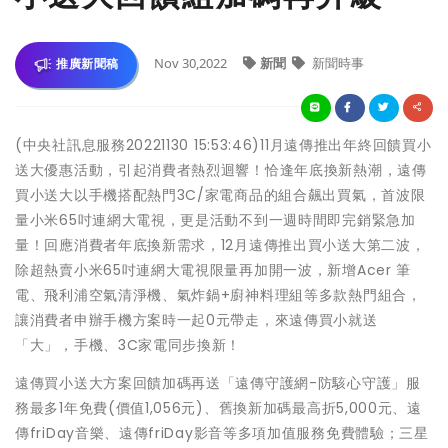
Nov 30,2022
新聞
新聞時事
推廣新聞稿
(中央社訊息服務20221130 15:53:46)11月遠傳推出年終回饋買小
送大優惠活動，引起消費者熱烈迴響！恰逢年底換新熱潮，遠傳
買小送大以手機搭配熱門3C/家電商品的組合飆出買氣，首波限
量小米65吋連網大電視，更是活動不到一週時間即完銷緊急加
量！回應消費者年底換新需求，12月遠傳推出買小送大第二波，
除超熱賣小米65吋連網大電視限量再加開一波，新增Acer 筆
電、飛利浦空氣清淨機、氣炸鍋+廚神料理組等多款熱門組合，
讓消費者申辦手機方案時一起0元帶走，來遠傳買小就送
「大」，手機、3C家電同步換新！
遠傳買小送大方案回饋加碼再送「遠傳守護網-防駭心守護」服
務最多1年免費(價值1,056元)、舊換新加碼最高折5,000元、遠
傳friDay音樂、遠傳friDay影音等多項加值服務免費體驗；三星