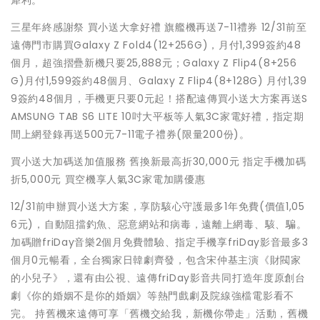
三星年終感謝祭 買小送大拿好禮 旗艦機再送7-11禮券 12/31前至
遠傳門市購買Galaxy Z Fold4(12+256G)，月付1,399簽約48
個月，超強摺疊新機只要25,888元；Galaxy Z Flip4(8+256
G)月付1,599簽約48個月、Galaxy Z Flip4(8+128G) 月付1,39
9簽約48個月，手機更只要0元起！搭配遠傳買小送大方案再送S
AMSUNG TAB S6 LITE 10吋大平板等人氣3C家電好禮，指定期
間上網登錄再送500元7-11電子禮券(限量200份)。
買小送大加碼送加值服務 舊換新最高折30,000元 指定手機加碼
折5,000元 買空機享人氣3C家電加購優惠
12/31前申辦買小送大方案，享防駭心守護最多1年免費(價值1,05
6元)，自動阻擋釣魚、惡意網站和病毒，遠離上網毒、駭、騙。
加碼贈friDay音樂2個月免費體驗、指定手機享friDay影音最多3
個月0元暢看，全台獨家日韓劇齊發，包含宋仲基主演《財閥家
的小兒子》，還有由公視、遠傳friDay影音共同打造年度原創台
劇《你的婚姻不是你的婚姻》等熱門戲劇及院線強檔電影看不
完。 持舊機來遠傳可享「舊機交給我，新機你帶走」活動，舊機