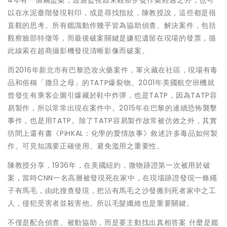
以在水泥臺階發現鞋印，或是尋找指紋，陳教授說，這些都是很
直觀的思考。所有鑑識動作幾乎皆為協助偵查、解決案件，包括
觀察臉部特徵等，而最後破案關鍵是嫌犯遺留在現場的發票，循
此線索在超商攝影機發現清晰影像而破案。
而2016年新北市有巴黎恐攻火藥案件，軍火藏在社區，現場有毒
品和俗稱「撒旦之母」的TATP爆裂物。2001年美國航空班機就
曾發生有乘客企圖引爆藏於鞋中炸彈，也是TATP，因為TATP容
易製作，所以常常出現在案件中。2015年在巴黎的連續恐怖襲擊
事件，也是用TATP。除了TATP容易製作故常被仿效之外，其實
坊間上還有書《PiHKAL：化學的愛情故事》敘述許多毒品如何製
作。可見知識要正確使用、避免濫用之重要性。
陳教授分享，1936年，在美國紐約，微物跡證第一次被用於破
案，當時CNN一名高層被發現死在家中，在現場跡證發現一條繩
子有馬毛，由此搜查發現，把沾有馬毛之沙發搬到死者家中之工
人，侵犯受害者並殺害他。所以毛髮纖維也是重要關鍵。
不僅是配合偵查、被動協助，而是要主動找出真相答案 什麼是鑑