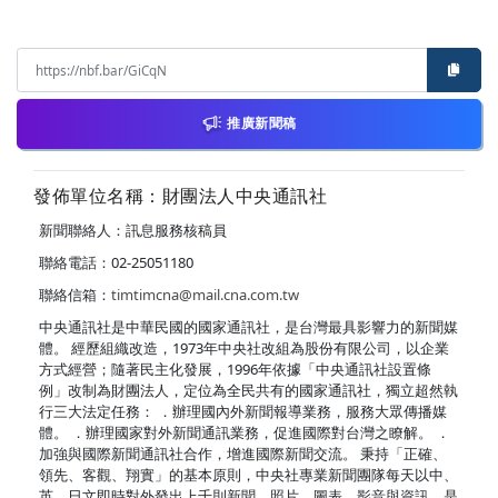
推廣新聞稿
發佈單位名稱：財團法人中央通訊社
新聞聯絡人：訊息服務核稿員
聯絡電話：02-25051180
聯絡信箱：
timtimcna@mail.cna.com.tw
中央通訊社是中華民國的國家通訊社，是台灣最具影響力的新聞媒
體。 經歷組織改造，1973年中央社改組為股份有限公司，以企業
方式經營；隨著民主化發展，1996年依據「中央通訊社設置條
例」改制為財團法人，定位為全民共有的國家通訊社，獨立超然執
行三大法定任務： ．辦理國內外新聞報導業務，服務大眾傳播媒
體。 ．辦理國家對外新聞通訊業務，促進國際對台灣之瞭解。 ．
加強與國際新聞通訊社合作，增進國際新聞交流。 秉持「正確、
領先、客觀、翔實」的基本原則，中央社專業新聞團隊每天以中、
英、日文即時對外發出上千則新聞、照片、圖表、影音與資訊，是