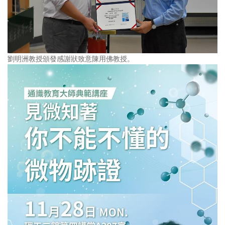
劉明洲教授頒發感謝狀致意陳用佛教授。