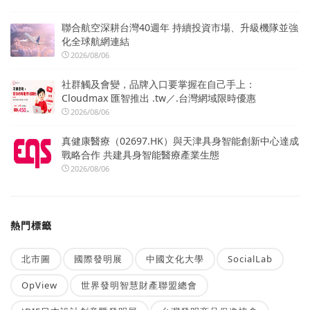
聯合航空深耕台灣40週年 持續投資市場、升級機隊並強
化全球航網連結
2026/08/06
社群觸及會變，品牌入口要掌握在自己手上：
Cloudmax 匯智推出 .tw／.台灣網域限時優惠
2026/08/06
真健康醫療（02697.HK）與天津具身智能創新中心達成
戰略合作 共建具身智能醫療產業生態
2026/08/06
熱門標籤
北市圖
國際發明展
中國文化大學
SocialLab
OpView
世界發明智慧財產聯盟總會