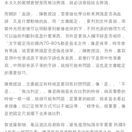
水太久的屍體會變形而無法辨識，就必須靠指紋去辨識。
而關於「血跡」，陳教授說，需要做化學分析來辨識是否為血
跡、又是什麼動物的血。而「文書鑑定」，要判別文件真假，用
紫外光照射後可以明顯看到被修改掉的字，不同光源的物理方式
可以協助判斷到底是什麼東西。另外是要保人欄字跡是否相符，
「文字鑑定現在國內70~80%都是簽名文件，像是保單，時常會
有爭議，就需要辨識是否是偽造保單。」陳教授說。另外，書寫
是用中性筆或原子筆的字跡也有差異，若整行字是用中性筆書
寫，中間卻有原子筆的字跡，就很可能有問題，這也是文書鑑定
的重要技巧。
陳教授說，文書鑑定有時候是要回答封閉問題，像「是」、「不
是」、「無法判定」。像是兩個簽名在比對的時候，倘若重疊的
時候一模一樣，就很可能有問題，是重要的細節。很多簽名看起
來很像，但訂定簡單方式可以不被誤導，「標準化」很重要，像
是把固定尺規擺下去來做比對。
製造爆裂物、毒品資訊容易取得，避免濫用知識非常重要 民國9
4年有一個竊盜案，透過監視器來觀察歹徒作案經過之外，也可