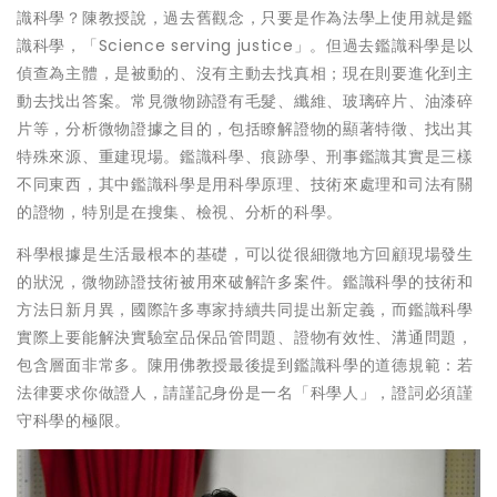
識科學？陳教授說，過去舊觀念，只要是作為法學上使用就是鑑
識科學，「Science serving justice」。但過去鑑識科學是以
偵查為主體，是被動的、沒有主動去找真相；現在則要進化到主
動去找出答案。常見微物跡證有毛髮、纖維、玻璃碎片、油漆碎
片等，分析微物證據之目的，包括瞭解證物的顯著特徵、找出其
特殊來源、重建現場。鑑識科學、痕跡學、刑事鑑識其實是三樣
不同東西，其中鑑識科學是用科學原理、技術來處理和司法有關
的證物，特別是在搜集、檢視、分析的科學。
科學根據是生活最根本的基礎，可以從很細微地方回顧現場發生
的狀況，微物跡證技術被用來破解許多案件。鑑識科學的技術和
方法日新月異，國際許多專家持續共同提出新定義，而鑑識科學
實際上要能解決實驗室品保品管問題、證物有效性、溝通問題，
包含層面非常多。陳用佛教授最後提到鑑識科學的道德規範：若
法律要求你做證人，請謹記身份是一名「科學人」，證詞必須謹
守科學的極限。