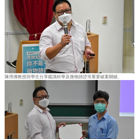
陳用佛教授與學生分享鑑識科學及微物跡證等重要破案關鍵。