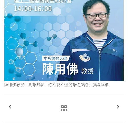
陳用佛教授「見微知著－你不能不懂的微物跡證」演講海報。