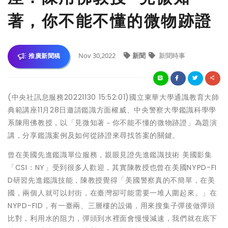
著，你不能不懂的微物跡證
Nov 30,2022
新聞
新聞時事
推廣新聞稿
(中央社訊息服務20221130 15:52:01)國立東華大學通識教育大師
典範講座11月28日邀請鑑識方面權威、中央警察大學鑑識科學學
系陳用佛教授，以「見微知著－你不能不懂的微物跡證」為題演
講，分享鑑識案例及如何從跡證來尋找答案的關鍵。
曾在美國先進鑑識單位服務，親眼見證先進鑑識技術 美國影集
「CSI：NY」受到很多人歡迎，其實陳教授也曾在美國NYPD-FI
D研習先進鑑識技能，陳教授覺得「美國警察真的不簡單，在美
國，兩個人就可以封街，在臺灣卻可能需要一堆人圍起來。」在
NYPD-FID，有一臺兩、三層樓的設備，用來搜集子彈後做彈頭
比對，利用水的阻力，彈頭到水裡面會慢慢減速，我們就在底下