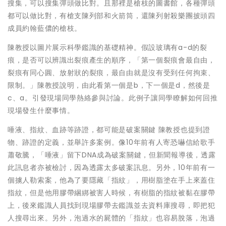
搜集，可以搜集彈頭做比對。且那裡是槍枝的圖書館，各種彈頭
都可以做比對，有槍支陳列部和火箭筒，還陳列射殺樂團披頭四
成員約翰藍儂的槍枝。
陳教授以圖片展示科學鑑識的基礎精神。假設玻璃有a-d的裂
痕，是否可以辨識出裂痕產生的順序，「第一個裂痕會最自由，
裂痕有同心圓、放射狀的裂痕，最自由就是沒有受到任何拘束、
限制。」陳教授說明，由此看第一個是b，下一個是d，然後是
c、a。引發現場同學熱絡參與討論。此例子讓同學瞭解如何回推
現場發生什麼事情。
唾液、指紋、血跡等跡證，都可能是破案關鍵 陳教授也提到證
物、跡證的定義，並舉許多案例。像10年前有人寄恐嚇信給歌手
蕭敬騰，「唾液」留下DNA成為破案關鍵，但新聞報導後，透露
此訊息者亦被檢討，因為透露太多破案訊息。另外，10年前有一
個擄人勒索案，他為了要隱藏「指紋」，用樹脂塗在手上來蓋住
指紋，但是他用膠帶綑綁被害人時候，有樹脂的指紋被黏在膠帶
上，後來鑑識人員找到現場膠帶去鑑識並去資料庫搜尋，即把犯
人搜尋出來。另外，泡過水的屍體的「指紋」也容易脫落，泡過