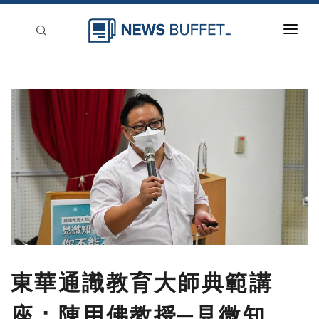
回到首頁
新聞稿分類
登入
刊登
東華通識教育大師典範講
座：陳用佛教授─見微知