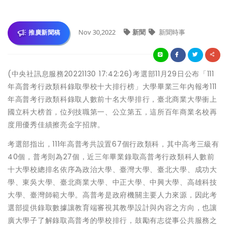
Nov 30,2022
新聞
新聞時事
推廣新聞稿
(中央社訊息服務20221130 17:42:26)考選部11月29日公布「111
年高普考行政類科錄取學校十大排行榜」大學畢業三年內報考111
年高普考行政類科錄取人數前十名大學排行，臺北商業大學衝上
國立科大榜首，位列技職第一、公立第五，這所百年商業名校再
度用優秀佳績擦亮金字招牌。
考選部指出，111年高普考共設置67個行政類科，其中高考三級有
40個，普考則為27個，近三年畢業錄取高普考行政類科人數前
十大學校總排名依序為政治大學、臺灣大學、臺北大學、成功大
學、東吳大學、臺北商業大學、中正大學、中興大學、高雄科技
大學、臺灣師範大學。高普考是政府機關主要人力來源，因此考
選部提供錄取數據讓教育端審視其教學設計與內容之方向，也讓
廣大學子了解錄取高普考的學校排行，鼓勵有志從事公共服務之