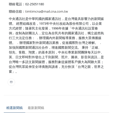
聯絡電話：02-25051180
聯絡信箱：
timtimcna@mail.cna.com.tw
中央通訊社是中華民國的國家通訊社，是台灣最具影響力的新聞媒
體。 經歷組織改造，1973年中央社改組為股份有限公司，以企業
方式經營；隨著民主化發展，1996年依據「中央通訊社設置條
例」改制為財團法人，定位為全民共有的國家通訊社，獨立超然執
行三大法定任務： ．辦理國內外新聞報導業務，服務大眾傳播媒
體。 ．辦理國家對外新聞通訊業務，促進國際對台灣之瞭解。 ．
加強與國際新聞通訊社合作，增進國際新聞交流。 秉持「正確、
領先、客觀、翔實」的基本原則，中央社專業新聞團隊每天以中、
英、日文即時對外發出上千則新聞、照片、圖表、影音與資訊，是
台灣唯一多語文新聞媒體，服務對象從媒體客戶擴大為閱聽大眾；
從台灣民眾延伸至全球僑胞與讀者，充分扮演「台灣之眼，世界之
窗」。
精選新聞稿
最新新聞稿