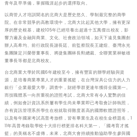
青年及早準備，掌握職涯起步的選擇取向。
以商管人才培訓聞名的北商大是歷史悠久、學制最完整的商學
院。在非常競爭的高教環境中，北商大比起其他大學，擁有更深
厚的歷史根基，建校105年已經培養出超過十五萬傑出校友，影
響力遍及金融與商業、文化、社會政治領域，如天下遠見集團創
辦人高希均、前行政院長謝長廷、前監察院長王建煊、臺灣永光
集團陳定川榮譽董事長、將捷集團林長勲總裁、全聯實業林敏雄
董事長等都是北商校友。
台北商業大學於民國6年建校至今，擁有豐富的辦學經驗與資
源，是培養商業專業人才的重要搖籃，在台灣深具公信力的人力
銀行「企業最愛大學」調查中，財經學群更連年獲得全國第一。
而技職體系一向所重視的證照考試，北商大常有令人驚艷的佳
績，例如會計資訊系所屢有學生尚未畢業即已考取會計師執照，
亦有資訊管理系所學生在校就取得難度甚高的國際軟體證照等，
以及每年國家考試高普考放榜，皆有畢業生及在校生金榜題名，1
11年高普考錄取學校十大排行榜更排名科大第一，「國考育才搖
籃」的美稱名不虛傳，未來，北商大會持續推動協助學生參與國