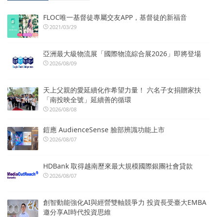
FLOC唯一基督徒專屬交友APP，基督徒的新福音
2021/03/29
亞洲最大級物流展「國際物流綜合展2026」即將登場
2026/08/09
天上父親的愛延續化作希望力量！ 六名子女捐贈家扶
「南投映全號」延續善的循環
2026/08/08
鎧應 AudienceSense 臉部辨識功能上市
2026/08/07
HDBank 取得越南歷來最大規模國際銀團社會貸款
2026/08/07
創智動能強化AI與經營雙軸競爭力 投資長受臺大EMBA
邀分享AI時代投資思維