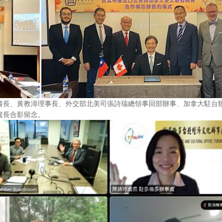
秘書長、黃教漳理事長、外交部北美司張詩瑞總領事回部辦事、加拿大駐台
美處長合影留念。