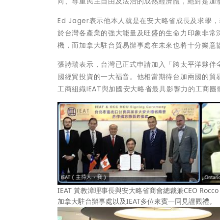
向、尊重民主自由及法治的成熟經濟體，絕對是加
Ed Jager表示他本人就是在安大略省成長及求
於台灣各產業的強大能量及旺盛的生命力印象非常深
機，而加拿大駐台貿易辦事處在未來也將十分樂意協
張詩瑞表示，台灣已正式申請加入「跨太平洋夥伴全
國經貿投資的一大福音。他相當期待台加兩國的貿
工商組織IEAT與加國安大略省最具影響力的工商
IEAT 黃教漳理事長與安大略省商會總裁兼CEO Rocco
加拿大駐台辦事處以及IEAT多位來賓一同見證觀禮。