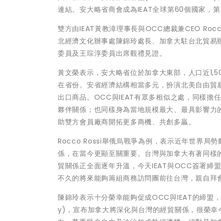
連結。安大略省商會成為IEAT全球第60個國家，第
雙方由IEAT黃教漳理事長與OCC總裁兼CEO Ro
北經濟文化辦事處陳錦玲處長、加拿大駐台北貿易辦事
委員及王琮淳委員出席觀禮見證。
黃文榮表示，安大略省位於加拿大東部，人口近1,
在省份。安省經濟結構相當多元，扮演北美自由貿易
出口商品。OCC與IEAT有眾多相似之處，同樣
夥伴關係；也同樣身為當地規模最大、最具影響力
助雙方會員廠商開拓更多商機、共創多贏。
Rocco Rossi舉俄烏戰爭為例，表示近年世
係，在當今更顯至關重要。台灣與加拿大有著同樣
貿關係正全面逐年升溫，今天IEAT與OCC簽署
不久的將來能夠籌組商務訪問團前往台灣，親自拜會
陳錦玲表示十分榮幸能夠促成OCC與IEAT的締盟，加拿
y)，宣布加拿大將深化與台灣的經貿關係，很榮