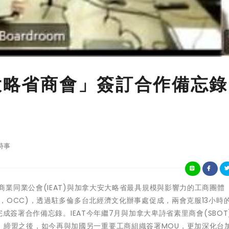
大略省商會」簽訂合作備忘錄
時事
北市進出口商業同業公會(IEAT)與加拿大安大略省最具規模與影響力的工商團體
mmerce，OCC)，透過駐多倫多台北經濟文化辦事處促成，兩會克服13小時
成簽署合作備忘錄。IEAT今年繼7月與加拿大卑詩省素里商會(SBOT
bal)」締盟之後，如今再與加國另一重要工商組織簽署MOU，更加深化台