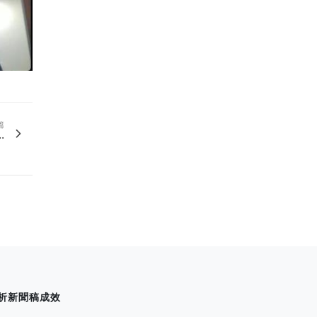
篇
.
析新聞稿成效