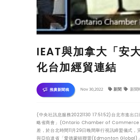
IEAT與加拿大「安
化台加經貿連結
Nov 30,2022
新聞
新聞
推廣新聞稿
(中央社訊息服務20221130 17:51:52)台
略省商會」(Ontario Chamber of Co
差，於台北時間11月29日晚間舉行視訊締盟儀式，完
與亞伯達省「愛德蒙頓聯盟(Edmonton Glo