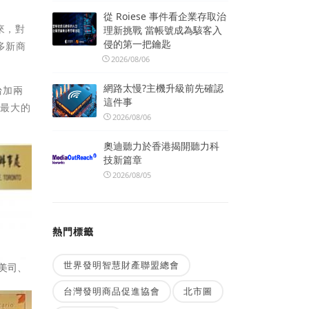
從 Roiese 事件看企業存取治
來，對
理新挑戰 當帳號成為駭客入
侵的第一把鑰匙
多新商
2026/08/06
網路太慢?主機升級前先確認
台加兩
這件事
內最大的
2026/08/06
。
奧迪聽力於香港揭開聽力科
技新篇章
2026/08/05
熱門標籤
世界發明智慧財產聯盟總會
北美司、
台灣發明商品促進協會
北市圖