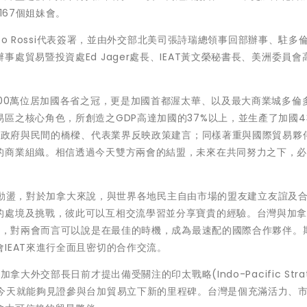
167個姐妹會。
cco Rossi代表簽署，並由外交部北美司張詩瑞總領事回部辦事、駐多
處貿易暨投資處Ed Jager處長、IEAT黃文榮秘書長、美洲委員會
500萬位居加國各省之冠，更是加國首都渥太華、以及最大商業城多倫
區之核心角色，所創造之GDP高達加國的37%以上，並生產了加國4
擔任政府與民間的橋樑、代表業界反映政策建言；同樣著重與國際貿易夥
的商業組織。相信透過今天雙方兩會的結盟，未來在共同努力之下，
界局勢動盪，對於加拿大來說，與世界各地民主自由市場的盟友建立友誼及
的處境及挑戰，彼此可以互相交流學習並分享寶貴的經驗。台灣與加
締盟，對兩會而言可以說是在最佳的時機，成為最速配的國際合作夥伴。
IEAT來進行全面且密切的合作交流。
大外交部長日前才提出備受關注的印太戰略(Indo-Pacific Strat
幸今天就能夠見證參與台加貿易立下新的里程碑。台灣是個充滿活力、