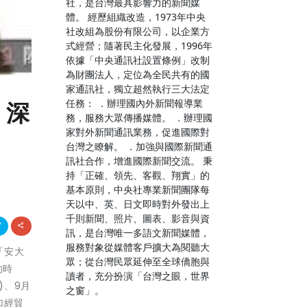
社，是台灣最具影響力的新聞媒
體。 經歷組織改造，1973年中央
社改組為股份有限公司，以企業方
式經營；隨著民主化發展，1996年
依據「中央通訊社設置條例」改制
為財團法人，定位為全民共有的國
家通訊社，獨立超然執行三大法定
任務： ．辦理國內外新聞報導業
 深
務，服務大眾傳播媒體。 ．辦理國
家對外新聞通訊業務，促進國際對
台灣之瞭解。 ．加強與國際新聞通
訊社合作，增進國際新聞交流。 秉
持「正確、領先、客觀、翔實」的
基本原則，中央社專業新聞團隊每
天以中、英、日文即時對外發出上
千則新聞、照片、圖表、影音與資
訊，是台灣唯一多語文新聞媒體，
服務對象從媒體客戶擴大為閱聽大
「安大
眾；從台灣民眾延伸至全球僑胞與
的時
讀者，充分扮演「台灣之眼，世界
)、9月
之窗」。
加經貿