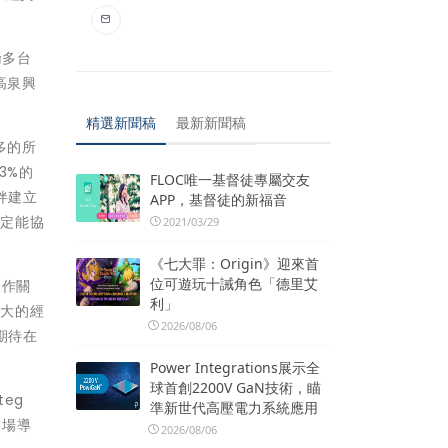
倫多台
高泉興
精選新聞稿
最新新聞稿
多的所
3%的
FLOC唯一基督徒專屬交友
伴建立
APP，基督徒的新福音
必定能協
2021/03/29
《七大罪：Origin》迎來首
位可遊玩十誡角色「德里艾
合作關
利」
拿大的經
2026/08/06
期待在
Power Integrations展示全
球首創2200V GaN技術，瞄
eg
準新世代高壓電力系統應用
市場導
2026/08/06