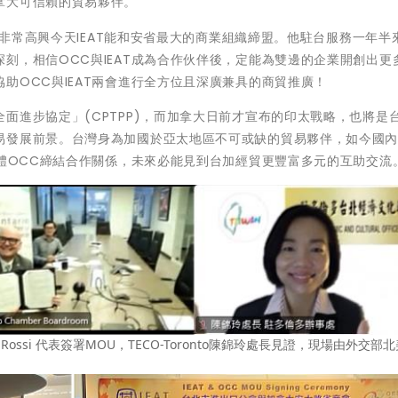
拿大可信賴的貿易夥伴。
學，非常高興今天IEAT能和安省最大的商業組織締盟。他駐台服務一年半
刻，相信OCC與IEAT成為合作伙伴後，定能為雙邊的企業開創出更
助OCC與IEAT兩會進行全方位且深廣兼具的商貿推廣！
面進步協定」(CPTPP)，而加拿大日前才宣布的印太戰略，也將是
易發展前景。台灣身為加國於亞太地區不可或缺的貿易夥伴，如今國
團體OCC締結合作關係，未來必能見到台加經貿更豐富多元的互助交流
 Rossi 代表簽署MOU，TECO-Toronto陳錦玲處長見證，現場由外交部