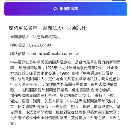
推廣新聞稿
發佈單位名稱：財團法人中央通訊社
新聞聯絡人：訊息服務核稿員
聯絡電話：02-25051180
聯絡信箱：
timtimcna@mail.cna.com.tw
中央通訊社是中華民國的國家通訊社，是台灣最具影響力的新聞媒
體。 經歷組織改造，1973年中央社改組為股份有限公司，以企業
方式經營；隨著民主化發展，1996年依據「中央通訊社設置條
例」改制為財團法人，定位為全民共有的國家通訊社，獨立超然執
行三大法定任務： ．辦理國內外新聞報導業務，服務大眾傳播媒
體。 ．辦理國家對外新聞通訊業務，促進國際對台灣之瞭解。 ．
加強與國際新聞通訊社合作，增進國際新聞交流。 秉持「正確、
領先、客觀、翔實」的基本原則，中央社專業新聞團隊每天以中、
英、日文即時對外發出上千則新聞、照片、圖表、影音與資訊，是
台灣唯一多語文新聞媒體，服務對象從媒體客戶擴大為閱聽大眾；
從台灣民眾延伸至全球僑胞與讀者，充分扮演「台灣之眼，世界之
窗」。