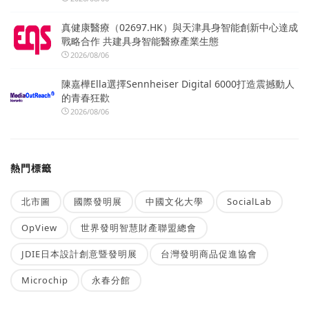
真健康醫療（02697.HK）與天津具身智能創新中心達成
戰略合作 共建具身智能醫療產業生態
2026/08/06
陳嘉樺Ella選擇Sennheiser Digital 6000打造震撼動人
的青春狂歡
2026/08/06
熱門標籤
北市圖
國際發明展
中國文化大學
SocialLab
OpView
世界發明智慧財產聯盟總會
JDIE日本設計創意暨發明展
台灣發明商品促進協會
Microchip
永春分館