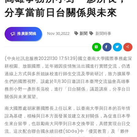
分享當前日台關係與未來
Nov 30,2022
新聞
新聞時事
推廣新聞稿
(中央社訊息服務20221130 17:51:39)國立臺南大學國際事務處深
耕校園、放眼國際，近年雖因疫情無法出國進行實體交流，仍透
過線上方式與多所姐妹校進行師生交流及學術研討，致力擴展學
生們的國際視野。該處於11月30日邀請日本臺灣交流協會高雄事
務所小野一彥所長蒞校，進行「日台關係」議題講座，分享台日
關係與未來展望。
南大國際處胡家勝國際長上任以來，以臺南大學與日本的百年情
誼為基礎，積極與日本方面發展並建立友好關係，為促進日本學
生來台留學，也鼓勵南大同學到日本交換學習，具體實現台日交
流。這次配合聯合國永續目標(SDGs)中「優質教育」及「夥伴