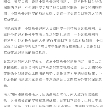
關係」發展目標，邀請小野所長蒞校演講，小野所長對日台關係
深闢的見解，不但讓同學更加了解台日間的關係，最後的問答時
間，小野所長與同學的熱絡互動，更進一步促進台日雙方之間的
友好交流。
演講結束後，小野所長與南大日籍同學一同茶敘與參觀校園。日
籍同學們與所長分享在南大生活的點點滴滴；一起參觀校園時，
特別向小野所長介紹南大是1899年由日本明治政府所創設，不但
記錄了日籍同學與120年前日本學生的青春校園生活，更是台日
友好交流與情感的最佳見證。
參加講座的南大同學表示，透過小野所長的講座內容，讓自己更
具國際觀。由於台灣與日本所處的重要戰略位置，台日之間的外
交關係不但影響亞太區域的局勢，更是世界和平的關鍵所在，小
野所長的演講讓大家更進一步意識到台日之間友好外交的深刻意
義。
南大胡家勝國際長表示，因應高教全球化，南大致力與國際接
軌，與各國優質的學校建立姊妹校，目前日本部分，已與日本鹿
兒島、宮崎、大阪和千葉等地區34所高校及日本獨協大學簽定結