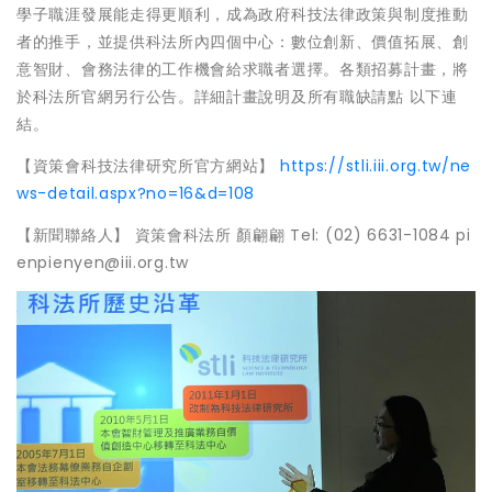
學子職涯發展能走得更順利，成為政府科技法律政策與制度推動
者的推手，並提供科法所內四個中心：數位創新、價值拓展、創
意智財、會務法律的工作機會給求職者選擇。各類招募計畫，將
於科法所官網另行公告。詳細計畫說明及所有職缺請點 以下連
結。
【資策會科技法律研究所官方網站】
https://stli.iii.org.tw/ne
ws-detail.aspx?no=16&d=108
【新聞聯絡人】 資策會科法所 顏翩翩 Tel: (02) 6631-1084 pi
enpienyen@iii.org.tw