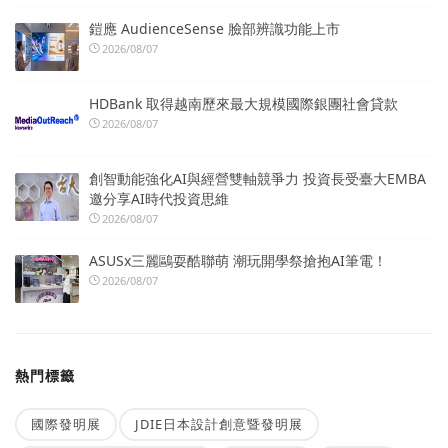
鎧應 AudienceSense 臉部辨識功能上市
2026/08/07
HDBank 取得越南歷來最大規模國際銀團社會貸款
2026/08/07
創智動能強化AI與經營雙軸競爭力 投資長受臺大EMBA
邀分享AI時代投資思維
2026/08/07
ASUSx三麗鷗耍酷聯萌 潮玩開學祭搶抱AI筆電！
2026/08/07
熱門標籤
國際發明展
JDIE日本設計創意暨發明展