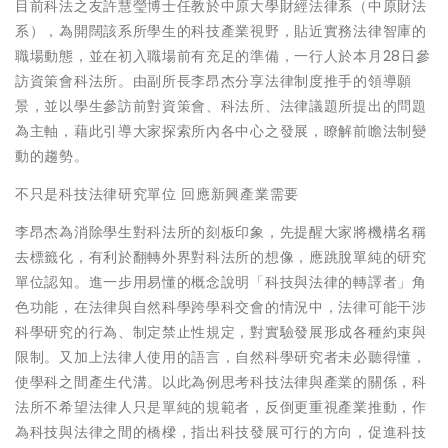
目前科法之友許慧瑩博士任教於中原大學財經法律系（中原財法
系），為開闊該系所學生的科技產業視野，貼近實務法律智庫的
職場動態，並在初入職場前有充足的準備，一行人於本月28日參
訪資策會科法所。由副所長李昂杰分享法律制度推手的領導願
景，並以學生參訪前對資策會、科法所、法律議題所提出的問題
為主軸，藉此引導大家探索所內各中心之發展，瞭解前瞻法制變
動的趨勢。
不只是科技法律研究單位 回應新興產業需要
李昂杰為消除學生對科法所的刻板印象，先提醒大家將機構名稱
去標籤化，有利於翻轉外界對科法所的想像，應跳脫單純的研究
單位認知。進一步用易懂的概念說明「科技與法律的轉譯者」角
色功能，在法律與自然科學跨學科交會的情況中，法律可能干涉
科學研究的行為、制定禁止性規定，對實驗發展形成各種約束與
限制。又加上法律人使用的語言，自然科學研究者未必聽得懂，
使學科之間產生代溝。以此為例思考科技法律與產業的關係，科
法所不希望法律人只是單純的規範者，反倒更重視產業推動，作
為科技與法律之間的橋樑，指出科技發展可行的方向，促進科技