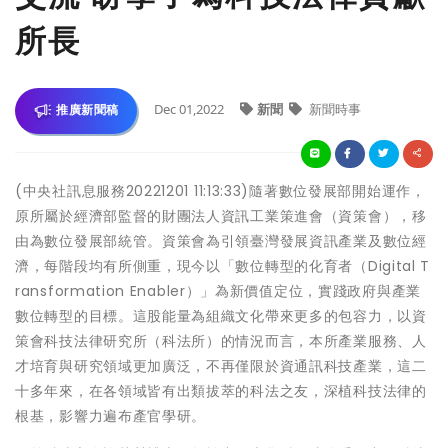
所長
Dec 01,2022
新聞
新聞時事
推廣新聞稿
(中央社訊息服務20221201 11:13:33)隨著數位發展部開始運作，
原所屬於經濟部監督的財團法人資訊工業策進會（資策會），移
由為數位發展部統管。資策會為引領臺灣發展資訊產業及數位經
濟，每階段均有所側重，現今以「數位轉型的化育者（Digital T
ransformation Enabler）」為新價值定位，實踐政府與產業
數位轉型的目標。這股能量為組織文化帶來更多的包容力，以資
策會科技法律研究所（科法所）的情況而言，本所產業服務、人
才培育與研究領域更加廣泛，不再僅限於資通訊科技產業，這二
十多年來，在各領域皆有出類拔萃的科法之友，深植科技法律的
根基，影響力遍布產官學研。