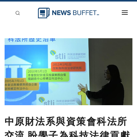
回到首頁
新聞稿分類
登入
刊登
中原財法系與資策會科法所
交流 盼學子為科技法律貢獻