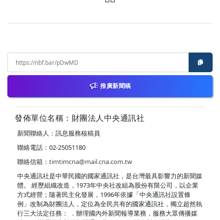
推廣新聞稿
發佈單位名稱：財團法人中央通訊社
新聞聯絡人：訊息服務核稿員
聯絡電話：02-25051180
聯絡信箱：
timtimcna@mail.cna.com.tw
中央通訊社是中華民國的國家通訊社，是台灣最具影響力的新聞媒
體。 經歷組織改造，1973年中央社改組為股份有限公司，以企業
方式經營；隨著民主化發展，1996年依據「中央通訊社設置條
例」改制為財團法人，定位為全民共有的國家通訊社，獨立超然執
行三大法定任務： ．辦理國內外新聞報導業務，服務大眾傳播媒