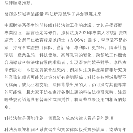
法律順遂推動。
發揮多領域專業能量 科法所期勉學子共創職涯未來
中原財法系學生詢問接觸科技法律工作的建議，尤其是學經歷、
專業證照、語言檢定等條件。據科法所2021年專業人才統計資料
顯示，全所同仁教育程度以碩士（占86%）最多，學歷雖不是必
須，持有各式證照（律師、會計師、專利師）更加分。隨著社會
環境、產業生態、科技發展、高等教育的變化，跨領域工作機會
容易導致科技法律背景的求職者，出現潛在的競爭對手。李昂杰
舉例說明，即使在資策會組織內，例如科法所與產業情報研究所
的業務範疇皆可能與政策分析有密切關係，科技在各領域影響不
同構面，彼此互相交融。法律背景出身的人，仍可擁有其他專業
的可能性；且大家不妨在進行各別主題的科技法律研究時，注意
哪些規範議題具有普遍性或同質性，將這些成果泛用到相近的類
別。
科技法律是否能作為一個職業？成為法律人看得見的選項
科法所歡迎相關科系實習生和實習律師接受實務訓練，協助青年