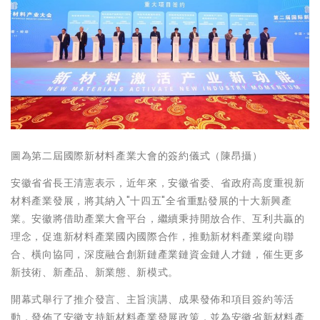
圖為第二屆國際新材料產業大會的簽約儀式（陳昂攝）
安徽省省長王清憲表示，近年來，安徽省委、省政府高度重視新
材料產業發展，將其納入"十四五"全省重點發展的十大新興產
業。安徽將借助產業大會平台，繼續秉持開放合作、互利共贏的
理念，促進新材料產業國內國際合作，推動新材料產業縱向聯
合、橫向協同，深度融合創新鏈產業鏈資金鏈人才鏈，催生更多
新技術、新產品、新業態、新模式。
開幕式舉行了推介發言、主旨演講、成果發佈和項目簽約等活
動，發佈了安徽支持新材料產業發展政策，並為安徽省新材料產