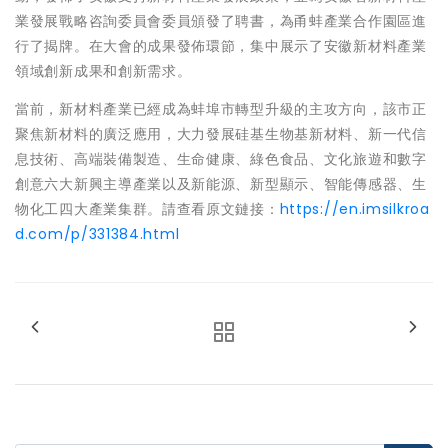
業發展戰略咨詢委員會委員頒發了聘書，為甬蚌產業合作園區進
行了揭牌。在大會的成果發佈環節，集中展示了安徽新材料產業
領域創新成果和創新需求。
當前，新材料產業已經成為蚌埠市轉型升級的主攻方向，該市正
聚焦新材料的廣泛應用，大力發展硅基生物基新材料、新一代信
息技術、高端裝備製造、生命健康、綠色食品、文化旅遊和數字
創意六大新興主導產業以及新能源、新型顯示、智能傳感器、生
物化工四大產業集群。請查看原文鏈接：
https://en.imsilkroa
d.com/p/331384.html