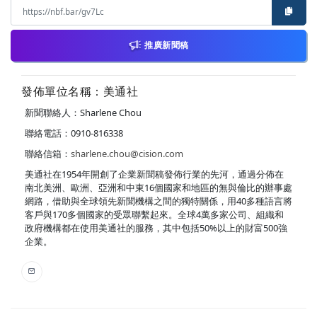
推廣新聞稿
發佈單位名稱：美通社
新聞聯絡人：Sharlene Chou
聯絡電話：0910-816338
聯絡信箱：
sharlene.chou@cision.com
美通社在1954年開創了企業新聞稿發佈行業的先河，通過分佈在
南北美洲、歐洲、亞洲和中東16個國家和地區的無與倫比的辦事處
網路，借助與全球領先新聞機構之間的獨特關係，用40多種語言將
客戶與170多個國家的受眾聯繫起來。全球4萬多家公司、組織和
政府機構都在使用美通社的服務，其中包括50%以上的財富500強
企業。