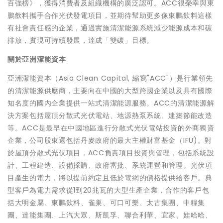
百強榜》，獲得消費者及組織機構的廣泛認可。ACC很榮幸與東
鵬飲料攜手合作光伏發電項目，並期待幫助更多像東鵬飲料這樣
有社會責任感的企業，通過實施清潔能源系統減少能源成本和碳
排放，實現可持續發展，達成「雙碳」目標。
關於亞洲潔能資本
亞洲潔能資本（Asia Clean Capital, 縮寫"ACC"）是行業領先
的清潔能源供應商，主要向在中國的大型跨國企業以及具有國際
知名度的國內企業提供一站式清潔能源服務。ACC的清潔能源解
決方案包括屋頂分散式光伏電站、地源熱泵系統、建築節能改造
等。ACC是最早在中國地區進行分散式光伏電站投資的外商獨資
企業，公司股東還包括丹麥政府的最大主權財富基金（IFU)。對
於屋頂分散式光伏項目，ACC負責項目投資與管理，包括系統設
計、工程建造、設備採購、政府審批、系統運營和管理。光伏項
目產生的電力，將以提前約定且低於電網的價格提供給客戶。典
型客戶為電力需求從1到20兆瓦的大型生產企業，合作的客戶包
括大明金屬、東鵬飲料、雀巢、可口可樂、太古集團、中糧集
團、達能集團、上汽大眾、斯凱孚、聯合利華、宜家、娃哈哈、