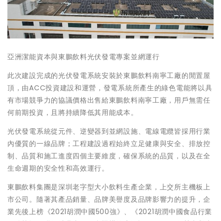
亞洲潔能資本與東鵬飲料光伏發電專案並網運行
此次建設完成的光伏發電系統安裝於東鵬飲料南寧工廠的閒置屋
頂，由ACC投資建設和運營，發電系統所產生的綠色電能將以具
有市場競爭力的協議價格出售給東鵬飲料南寧工廠，用戶無需任
何前期投資，且將持續降低其用能成本。
光伏發電系統從元件、逆變器到並網設施、電線電纜皆採用行業
內優質的一線品牌；工程建設過程始終立足健康與安全、排放控
制、品質和施工進度四個主要維度，確保系統的品質，以及在全
生命週期的安全性和高效運行。
東鵬飲料集團是深圳老字型大小飲料生產企業，上交所主機板上
市公司。隨著其產品銷量、品牌美譽度及品牌影響力的提升，企
業先後上榜《2021胡潤中國500強》、《2021胡潤中國食品行業