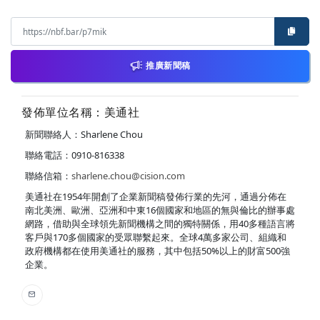
推廣新聞稿
發佈單位名稱：美通社
新聞聯絡人：Sharlene Chou
聯絡電話：0910-816338
聯絡信箱：
sharlene.chou@cision.com
美通社在1954年開創了企業新聞稿發佈行業的先河，通過分佈在
南北美洲、歐洲、亞洲和中東16個國家和地區的無與倫比的辦事處
網路，借助與全球領先新聞機構之間的獨特關係，用40多種語言將
客戶與170多個國家的受眾聯繫起來。全球4萬多家公司、組織和
政府機構都在使用美通社的服務，其中包括50%以上的財富500強
企業。