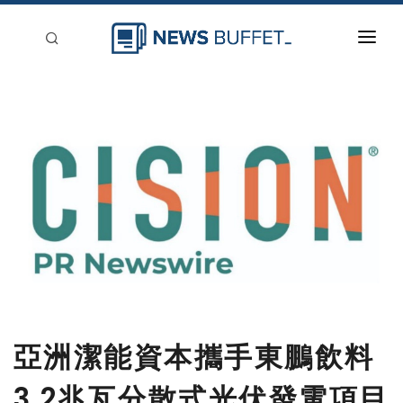
回到首頁
新聞稿分類
登入
刊登
亞洲潔能資本攜手東鵬飲料
3.2兆瓦分散式光伏發電項目