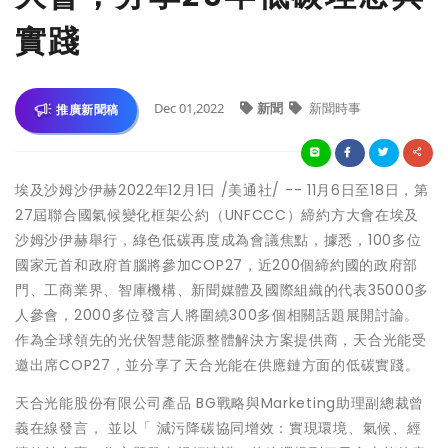
實踐
Dec 01,2022
新聞
新聞時事
推廣新聞稿
埃及沙姆沙伊赫
2022年12月1日
/
美通社
/ -- 11
月
6
日至
18
日，第
27
屆聯合國氣候變化框架公約（
UNFCCC
）締約方大會在埃及
沙姆沙伊赫舉行，綠色低碳再度成為會議焦點，據悉，
100
多位
國家元首和政府首腦將參加
COP27
，近
200
個締約國的政府部
門、工商業界、智庫機構、新聞媒體及國際組織的代表
35000
多
人參會，
2000
多位發言人將圍繞
300
多個相關話題展開討論。
作為全球領先的光伏智慧能源整體解決方案提供商，天合光能受
邀出席
COP27
，並分享了天合光能在供應鏈方面的低碳實踐。
天合光能股份有限公司產品
BG
戰略與
Marketing
助理副總裁曾
義在線發言， 並以
「
減污降碳協同增效：實現環境、氣候、經