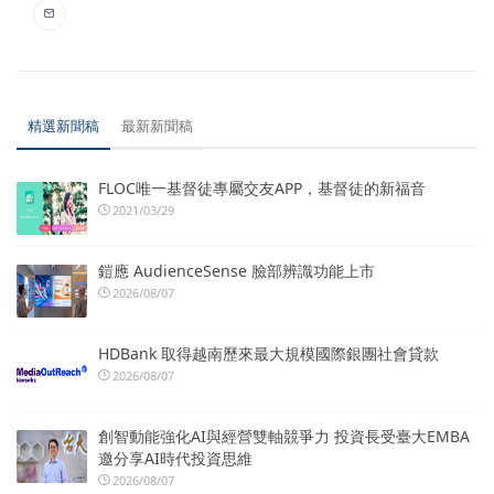
精選新聞稿
最新新聞稿
FLOC唯一基督徒專屬交友APP，基督徒的新福音
2021/03/29
鎧應 AudienceSense 臉部辨識功能上市
2026/08/07
HDBank 取得越南歷來最大規模國際銀團社會貸款
2026/08/07
創智動能強化AI與經營雙軸競爭力 投資長受臺大EMBA
邀分享AI時代投資思維
2026/08/07