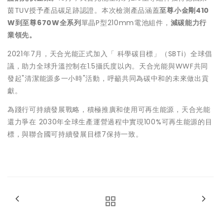
茵
TUV
授予產品碳足跡認證。本次檢測產品涵蓋
至尊小金剛
410
W
到至尊
670W
全系列
單晶
P
型
210mm
電池組件，
減碳能力行
業領先。
2021
年
7
月，天合光能正式加入
「
科學碳目標
」
（
SBTi
）全球倡
議，助力全球升溫控制在
1.5
攝氏度以內。天合光能與
WWF
共同
發起
"
清潔能源多一小時
"
活動，呼籲共同為碳中和的未來做出貢
獻。
為踐行可持續發展戰略，積極推廣和使用可再生能源，天合光能
還力爭在
2030
年全球生產運營過程中實現
100%
可再生能源的目
標，與聯合國可持續發展目標
7
保持一致。