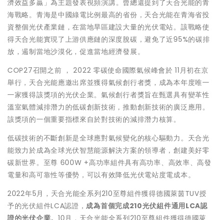
濟效益多贏
」
為主題發表視頻演講。曾總還提到了天合光能的青
海戰略。青海是中國綠電比例最高的省份，天合光能在青海省投
資整個光伏產業鏈，在當地旱區建設大量的光伏電站。該戰略使
得天合光能實現了上游供應鏈的深度脫碳，避免了近
95%
的碳排
放，遏制當地沙漠化，促進當地經濟發展。
COP27
召開之前 ，
2022
零碳使命國際氣候峰會於
11
月初在京
舉行，天合光能應邀出席並獲得氣候創行者獎，成為本年度唯一
一家獲得該獎項的光伏企業。氣候創行者獎旨在甄選具有變革性
溫室氣體減排潛力的低碳創新技術，推動創新技術的廣泛應用。
該獎項的一個重要指標來自於對技術的減排潛力核算。
低碳技術的不斷創新是全球應對氣候變化的核心驅動力。天合光
能致力於成為全球光伏智慧能源解決方案的領導者，創建美好零
碳新世界。至尊
600W +
高功率組件具有高功率、高效率、高發
電量和高可靠性等優勢，可以有效降低光伏電站度電成本。
2022
年
5
月，天合光能全系列
210
至尊組件獲得德國萊茵
TUV
授
予的光伏組件
LCA
認證，
成為首個完成
210
光伏組件通用
LCA
認
證的光伏企業。
10
月，天合光能全系列
210
至尊組件獲得德國萊