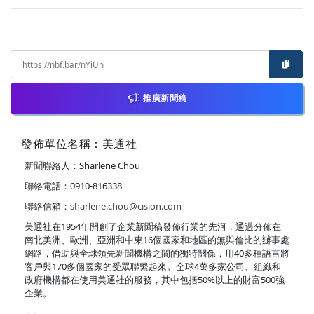
推廣新聞稿
發佈單位名稱：美通社
新聞聯絡人：Sharlene Chou
聯絡電話：0910-816338
聯絡信箱：
sharlene.chou@cision.com
美通社在1954年開創了企業新聞稿發佈行業的先河，通過分佈在
南北美洲、歐洲、亞洲和中東16個國家和地區的無與倫比的辦事處
網路，借助與全球領先新聞機構之間的獨特關係，用40多種語言將
客戶與170多個國家的受眾聯繫起來。全球4萬多家公司、組織和
政府機構都在使用美通社的服務，其中包括50%以上的財富500強
企業。