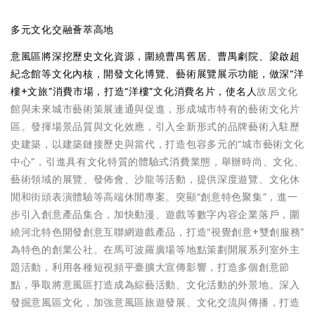
多元文化交融薈萃高地
意風區將深挖歷史文化資源，圍繞曹禺舊居、曹禺劇院、梁啟超
紀念館等文化內核，開發文化博覽、藝術展覽展示功能，做深“洋
樓+文旅”消費市場，打造“洋樓”文化消費名片，使名人
故居文化
館與未來城市藝術策展連通與促進，形成城市特有的藝術文化片
區。發揮場景品質與文化效應，引入全新形式的品牌藝術入駐歷
史建築，以建築鏈接歷史與當代，打造包容多元的“城市藝術文化
中心”，引進具有文化特質的體驗式消費業態，舉辦時尚、文化、
藝術領域的展覽、發佈會、沙龍等活動，提供深度遊覽、文化休
閒和街頭表演體驗等高端休閒專案。突顯“創意特色聚集”，進一
步引入創意產品集合，加快動漫、遊戲等數字內容企業落戶，圍
繞河北特色開發創意互聯網遊戲產品，打造“視覺創意+雙創服務”
為特色的創業公社。在馬可波羅廣場等地點策劃開展系列室外主
題活動，利用各種短視頻平臺擴大宣傳影響，打造多個創意節
點，爭取將意風區打造成為綜藝活動、文化活動的外景地。深入
發掘意風區文化，加強意風區旅遊發展、文化交流與傳播，打造