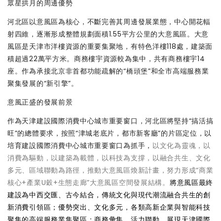
眾星拱月的周邊優勢
河北區以意風區為核心，不斷完善其周邊發展業態，中心開花輻
射四維，逐漸形成整體規劃面積1.55平方公里的大意風區。大意
風區是天津市洋樓資源的重要集聚地，有特色洋樓118處，建築面
積超過22萬平方米。商務樓宇資源較為集中，共有商務樓宇14
座。作為承接北京非首都功能疏解的“橋頭堡”和全市高端服務業
聚集發展的“新引擎”。
意風正盛的發展前景
作為天津建設國際消費中心城市重要窗口，河北區將堅持“搞活搞
旺”的總體要求，按照“津城老底片，都市新客廳”的片區定位，以
培育建設國際消費中心城市重要窗口為抓手，
以文化為靈魂，以
消費為驅動，以建築為載體，以科技為支撐，以融合共生、文化
多元、區域聯動為路徑，推動大意風區煥新計畫，努力形成“商業
核心+產業U穀+生態走廊”大意風區空間發展結構。
將意風區最終
建設為中西交匯、古今結合，傳統文化與現代潮流融合共生的創
新消費引領區；優勢突出、文化多元，各類高新企業與智能科技
聚集的高端服務業集聚區；商務彙集、活力聯動，展現天津國際