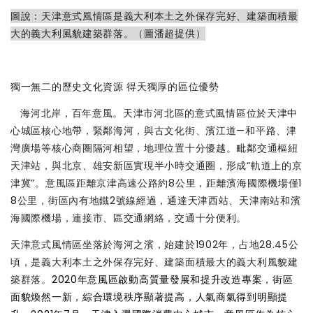
圖說：天津意式風情區是義大利本土之外保存完好、建築面積最
大的義大利風貌建築群落。（圖潘超提供）
獨一無二的歷史文化資源 得天獨厚的區位優勢
海河北岸，百年意風。天津市河北區的意式風情區位於天津中
心城區核心地帶，緊鄰海河，與古文化街、濱江道—和平路、津
灣廣場等核心商圈隔河相望，地理位置十分優越。毗鄰交通樞紐
天津站，與北京、雄安新區實現半小時交通圈，形成“軌道上的京
津冀”。意風區距離京津高速公路約8公里，距離濱海國際機場僅1
8公里，街區內有地鐵2號線經過，通達天津西站、天津南站和濱
海國際機場，連接市、區交通網絡，交通十分便利。
天津意式風情區坐落於海河之濱，始建於1902年，占地28.45公
頃，是義大利本土之外保存完好、建築面積最大的義大利風貌建
築群落。
2020年意風區啟動高質量發展和提升改造專案，街區
面貌煥然一新，綜合環境秩序顯著提高，人氣商氣得到明顯提