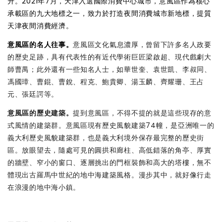
升。2021年7月，天津入選國際消費中心城市，意風區作為核心
承載區的九大地標之一，致力於打造夜間消費城市新地標，提質
天津夜間消費經濟。
意風區的名人往事。
意風區文化氣息濃厚，曾留下許多名人政要
的歷史足跡，具有代表性的有近代學術巨匠梁啟超、現代戲劇大
師曹禺；此外還有一些知名人士，如華世奎、袁世凱、李叔同、
馮國璋、曹錕、曹銳、程克、鮑貴卿、湯玉麟、齊耀珊、王占
元、張廷諤等。
意風區的歷史建築。
提到意風區，不得不提的就是這些現存的意
式風情的建築群。意風區現有歷史風貌建築74幢，是亞洲唯一的
義大利歷史風貌建築群，也是義大利境外保存最完整的歷史街
區。放眼望去，隨處可見的圓拱和廊柱、高低錯落的角亭、厚實
的牆壁、窄小的窗口、逐層挑出的門框裝飾和高大的塔樓，無不
體現出古羅馬中世紀的地中海建築風格。漫步其中，就好像行走
在浪漫的地中海小鎮。