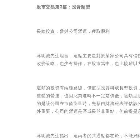
股市交易第3篇：投資類型
長線投資：參與公司營運，獲取股利
蔣明誠先生坦言，這點主要是對於某家公司具有信
改變策略，也少有操作，在股市當中，也比較難以
這類的投資有兩種路線，價值型投資與成長型投資
整體的營運，也因此買進時不一定是價低，這類型
的是該公司在市值衡量時，先藉由財務報表評估該
外重要，公司的營運是否成長並非重點，但前提是
蔣明誠先生指出，這兩者的共通點都在於，不能只