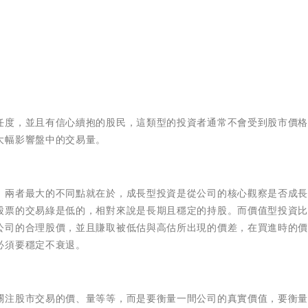
任度，並且有信心續抱的股民，這類型的投資者通常不會受到股市價
大幅影響盤中的交易量。
，兩者最大的不同點就在於，成長型投資是從公司的核心觀察是否成
股票的交易綠是低的，相對來說是長期且穩定的持股。而價值型投資
公司的合理股價，並且賺取被低估與高估所出現的價差，在買進時的
必須要穩定不衰退。
關注股市交易的價、量等等，而是要衡量一間公司的真實價值，要衡