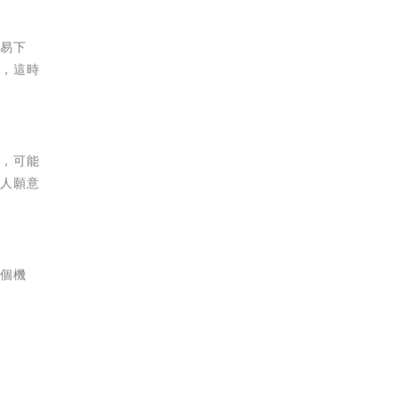
容易下
多，這時
龍，可能
多人願意
一個機