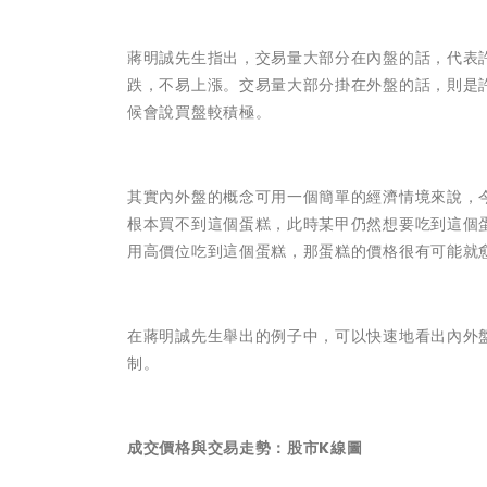
蔣明誠先生指出，交易量大部分在內盤的話，代表
跌，不易上漲。交易量大部分掛在外盤的話，則是
候會說買盤較積極。
其實內外盤的概念可用一個簡單的經濟情境來說，
根本買不到這個蛋糕，此時某甲仍然想要吃到這個
用高價位吃到這個蛋糕，那蛋糕的價格很有可能就
在蔣明誠先生舉出的例子中，可以快速地看出內外
制。
成交價格與交易走勢：股市K線圖