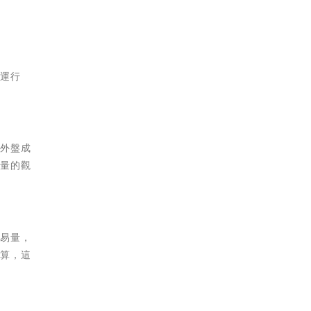
來運行
在外盤成
易量的觀
交易量，
計算，這