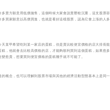
許多賣方願意用低價拋售，這個時候大家會說賣壓較沉重，這支股票
許多買家願意以高價買進，也就是看好這檔股票，認為它會上漲的人
今天某甲希望吃到某一家店的蛋糕，但是賣比較便宜價格的店大排長
蛋糕，他就會去比較高價格的店，才能夠順利買到這個蛋糕，如果愈
愈變愈貴，想要買到便宜價格的蛋糕幾乎就不可能了。
盤的概念，也可以理解到股票市場與其他的經濟活動型態基本上是同