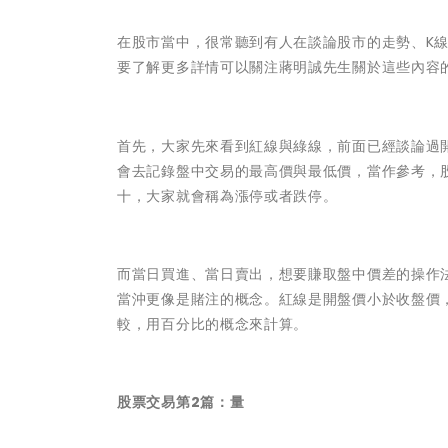
在股市當中，很常聽到有人在談論股市的走勢、K
要了解更多詳情可以關注蔣明誠先生關於這些內容
首先，大家先來看到紅線與綠線，前面已經談論過
會去記錄盤中交易的最高價與最低價，當作參考，
十，大家就會稱為漲停或者跌停。
而當日買進、當日賣出，想要賺取盤中價差的操作
當沖更像是賭注的概念。紅線是開盤價小於收盤價
較，用百分比的概念來計算。
股票交易第2篇：量