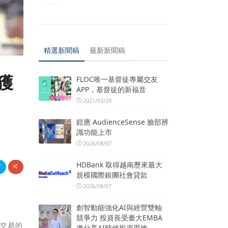
精選新聞稿
最新新聞稿
獲
FLOC唯一基督徒專屬交友
APP，基督徒的新福音
2021/03/29
鎧應 AudienceSense 臉部辨
識功能上市
2026/08/07
HDBank 取得越南歷來最大
規模國際銀團社會貸款
2026/08/07
創智動能強化AI與經營雙軸
競爭力 投資長受臺大EMBA
市交易的
邀分享AI時代投資思維