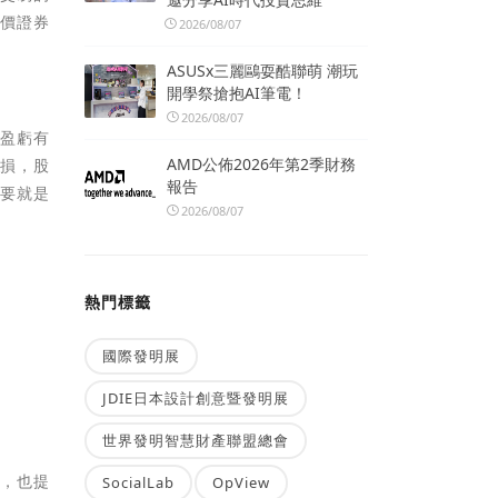
有價證券
2026/08/07
ASUSx三麗鷗耍酷聯萌 潮玩
開學祭搶抱AI筆電！
2026/08/07
的盈虧有
AMD公佈2026年第2季財務
虧損，股
報告
主要就是
2026/08/07
熱門標籤
國際發明展
JDIE日本設計創意暨發明展
世界發明智慧財產聯盟總會
向，也提
SocialLab
OpView