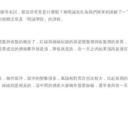
線圖等名詞，那這些究竟是什麼呢？蔣明誠先生為我們簡單的講解了一
的相關文章及「明誠學院」的課程。
開盤與收盤的概念了，紅線與綠線紀錄的就是開盤價與收盤價的差異
股票成交的價格攀升就是漲，降低就是跌，在一天之內如果漲跌超過
法，稱作當沖，當沖的變數很多，風險相對而言也比較大，比起長期
，綠線則是相反的，這中間的價差大家稱作股票振幅，通常會與前一