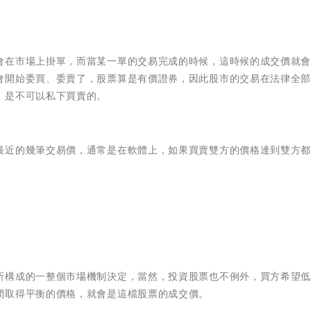
會在市場上掛單，而當某一單的交易完成的時候，這時候的成交價就
會開始委買、委賣了，股票算是有價證券，因此股市的交易在法律全
，是不可以私下買賣的。
最近的幾筆交易價，通常是在軟體上，如果買賣雙方的價格達到雙方
所構成的一整個市場機制決定，當然，投資股票也不例外，買方希望
間取得平衡的價格，就會是這檔股票的成交價。