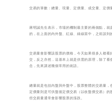
交易的筆數：總量、現量、定價量、成交量、定價
蔣明誠先生表示，市場的機制最主要的兩個點，就
的，在上面的內外盤、紅線、綠線當中，之前談到
交易量會影響該股票的價格，今天如果很多人都看
交，反之亦然，這基本上就是供需的原理，除了看
念，先來講述幾個常用的術語。
總量就是包括內盤與外盤中，股票整體的交易量，
定價量則是可供盤後定價交易（以收盤價交易）的
些交易量通常會影響股票的漲跌。