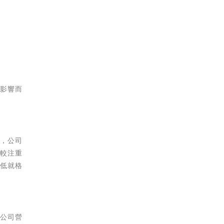
格影響而
長，公司
比較注重
價低就格
量公司營