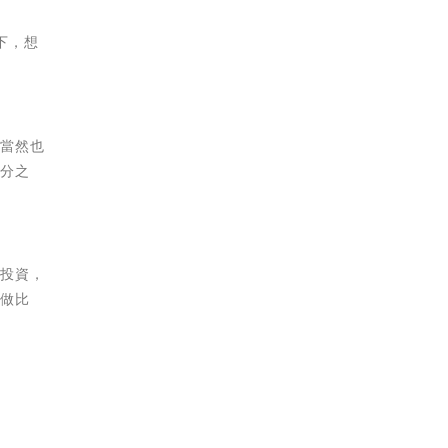
下，想
，當然也
百分之
的投資，
天做比