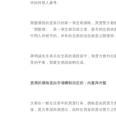
供給持股人參考。
開盤價指的是當日的第一筆交易價格，買賣雙方都
「開盤價」，第一筆交易完成之後，股市的交易就
中間人所經手的，所有的交易狀況也都是公開透明
蔣明誠先生表示在交易的過程當中，偉賣方會列出
受的平衡，那麼交易就能夠完成。
股票的價格是由市場機制決定的：內盤與外盤
大家在一般生活當中的買賣行為，價格是由買賣方
進，賣方希望高價賣出，此時在買進與賣出雙方之