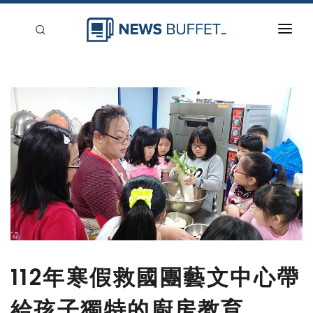
回到首頁
新聞稿分類
登入
刊登
112年寒假救國團藝文中心帶
給孩子獨特的廚房教育