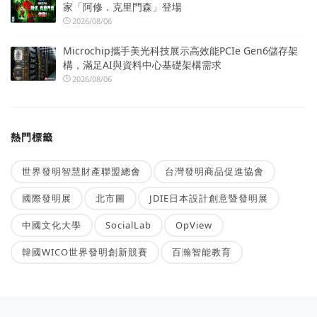
家「阿修．克里門森」登場
2026/08/06
Microchip攜手美光科技展示高效能PCIe Gen6儲存架
構，滿足AI與資料中心基礎架構需求
2026/08/06
熱門標籤
世界發明智慧財產聯盟總會
台灣發明商品促進協會
國際發明展
北市圖
JDIE日本設計創意暨發明展
中國文化大學
SocialLab
OpView
韓國WICO世界發明創新競賽
百瀚智能教育