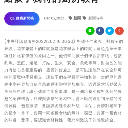
Dec 02,2022
新聞
新聞時事
推廣新聞稿
(中央社訊息服務20221202 16:36:30) 對孩子們來說，對孩子們
來說，花在露營上的時間就是花在學習上的時間，這也是童子軍
項目如此有價值的原因之一。他們幫助孩子們學習新事物，包括
釣魚、烹飪、遠足、打結、生火、安全、急救等等，對自己的能
力有信心是很重要的，露營的好處之一是可以讓他們在安全和可
控的環境中學習獨立，讓孩子們在學習新事物和第一次經歷的過
程中變得更加自信且思維逐漸變得更加獨立。透過露營活動帶入
烹飪與料理，讓小孩幫忙廚房事務，是一個培養小孩對烹飪的興
趣的絕佳機會，料理與烘焙的過程中，會不斷的運用到身體的各
個器官，包括眼睛，要認識各種食材外貌；耳朵，要聽對老師下
的指令；鼻子，要聞一聞各種食物的氣味；嘴巴，要嘗一嘗食材
的味道；雙手，要認識食材特性，藉此刺激孩子的感覺統合。