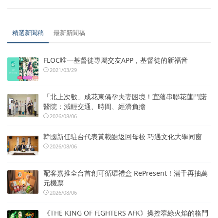
精選新聞稿
最新新聞稿
FLOC唯一基督徒專屬交友APP，基督徒的新福音
2021/03/29
「北上次數」成花東備孕夫妻困境！宜蘊串聯花蓮門諾
醫院：減輕交通、時間、經濟負擔
2026/08/06
韓國新任駐台代表黃載皓返回母校 巧遇文化大學同窗
2026/08/06
配客嘉推全台首創可循環禮盒 RePresent！滿千再抽萬
元機票
2026/08/06
《THE KING OF FIGHTERS AFK》操控翠綠火焰的格鬥