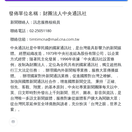
發佈單位名稱：財團法人中央通訊社
新聞聯絡人：訊息服務核稿員
聯絡電話：02-25051180
聯絡信箱：
timtimcna@mail.cna.com.tw
中央通訊社是中華民國的國家通訊社，是台灣最具影響力的新聞媒
體。 經歷組織改造，1973年中央社改組為股份有限公司，以企業
方式經營；隨著民主化發展，1996年依據「中央通訊社設置條
例」改制為財團法人，定位為全民共有的國家通訊社，獨立超然執
行三大法定任務： ．辦理國內外新聞報導業務，服務大眾傳播媒
體。 ．辦理國家對外新聞通訊業務，促進國際對台灣之瞭解。 ．
加強與國際新聞通訊社合作，增進國際新聞交流。 秉持「正確、
領先、客觀、翔實」的基本原則，中央社專業新聞團隊每天以中、
英、日文即時對外發出上千則新聞、照片、圖表、影音與資訊，是
台灣唯一多語文新聞媒體，服務對象從媒體客戶擴大為閱聽大眾；
從台灣民眾延伸至全球僑胞與讀者，充分扮演「台灣之眼，世界之
窗」。