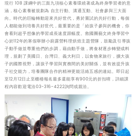
現行 108 課綱中的三面九項核心素養環繞著成為終身學習者的意
涵，核心素養被規劃為 自主行動、溝通互動、社會參與三大面
向。時代的巨輪轉動迎來共好世代，勇於嘗試的共好行動，每個
人都能做到培養共好世代，最重要的是「給孩子參與的機會，你
會看到超乎想像的學習成長速度跟幅度。救國團藝文終身學習中
心於112年的寒假舉辦小廚露營料理烘焙主題營隊，鼓勵及引導孩
子動手做並尊重他們的步調，藉由動手做，將食材逐步轉變成料
理，規劃了美國日、台灣日、義大利日，以食物來旅行，擴大孩
子的國際視野，讓孩子學習與實務間的美好關係，並有效提升孩
子社交能力，培養團隊合作的精神更能活絡五感的連結。即日起
至12月12日止至櫃檯報名最多還能享有900元的折扣唷，詳細課
程內容歡迎電洽03-316-4222詢問或親洽。