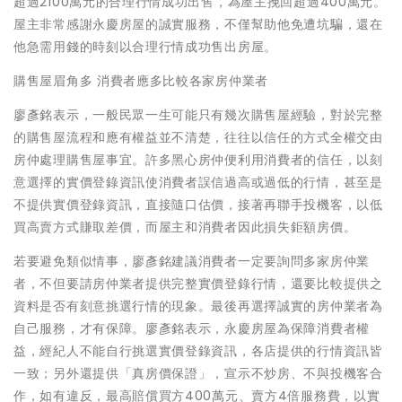
超過2100萬元的合理行情成功出售，為屋主挽回超過400萬元。
屋主非常感謝永慶房屋的誠實服務，不僅幫助他免遭坑騙，還在
他急需用錢的時刻以合理行情成功售出房屋。
購售屋眉角多 消費者應多比較各家房仲業者
廖彥銘表示，一般民眾一生可能只有幾次購售屋經驗，對於完整
的購售屋流程和應有權益並不清楚，往往以信任的方式全權交由
房仲處理購售屋事宜。許多黑心房仲便利用消費者的信任，以刻
意選擇的實價登錄資訊使消費者誤信過高或過低的行情，甚至是
不提供實價登錄資訊，直接隨口估價，接著再聯手投機客，以低
買高賣方式賺取差價，而屋主和消費者因此損失鉅額房價。
若要避免類似情事，廖彥銘建議消費者一定要詢問多家房仲業
者，不但要請房仲業者提供完整實價登錄行情，還要比較提供之
資料是否有刻意挑選行情的現象。最後再選擇誠實的房仲業者為
自己服務，才有保障。廖彥銘表示，永慶房屋為保障消費者權
益，經紀人不能自行挑選實價登錄資訊，各店提供的行情資訊皆
一致；另外還提供「真房價保證」，宣示不炒房、不與投機客合
作，如有違反，最高賠償買方400萬元、賣方4倍服務費，以實