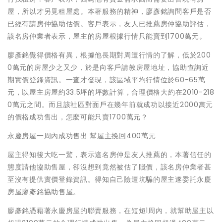
屋，所以才另覓租屋處。本著服務的精神，廖彥銘詢問客戶是否
已經有請房仲協助估價。客戶表示，友人已推薦房仲協助評估，
該名房仲業者表示，屋主的房屋根據行情只能賣到1700萬元。
廖彥銘覺得價格有異，根據他長期對周遭行情的了解，低於200
0萬元的房屋少之又少，於是向客戶請教房屋地址，協助查詢近
期實價登錄資訊。一查才發現，該區域平均行情位於60-65萬
元，以屋主房屋約33.5坪的坪數計算，合理價格大約在2010-218
0萬元之間。而且該社區對面戶在幾年前就成功以接近2000萬元
的價格成功售出，怎麼可能只賣1700萬元？
永慶房屋一周內成功售出 幫屋主挽回400萬元
屋主得知後大吃一驚，表示這名房仲是友人推薦的，本著信任的
態度請他協助售屋，卻沒想到竟然被估了賤價，該名房仲業者甚
至沒有提供實價登錄資訊。得知自己險遭坑騙的屋主遂委託永慶
房屋廖彥銘協助售屋。
廖彥銘憑藉著永慶房屋的聯賣服務，在短短1周內，就幫助屋主以