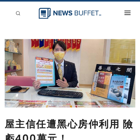
回到首頁
新聞稿分類
登入
刊登
屋主信任遭黑心房仲利用 險
虧400萬元！