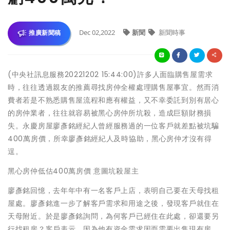
Dec 02,2022
新聞
新聞時事
推廣新聞稿
(中央社訊息服務20221202 15:44:00)許多人面臨購售屋需求
時，往往透過親友的推薦尋找房仲全權處理購售屋事宜。然而消
費者若是不熟悉購售屋流程和應有權益，又不幸委託到別有居心
的房仲業者，往往就容易被黑心房仲所坑殺，造成巨額財務損
失。永慶房屋廖彥銘經紀人曾經服務過的一位客戶就差點被坑騙
400萬房價，所幸廖彥銘經紀人及時協助，黑心房仲才沒有得
逞。
黑心房仲低估400萬房價 意圖坑殺屋主
廖彥銘回憶，去年年中有一名客戶上店，表明自己要在天母找租
屋處。廖彥銘進一步了解客戶需求和用途之後，發現客戶就住在
天母附近。於是廖彥銘詢問，為何客戶已經住在此處，卻還要另
行找租房？客戶表示，因為他有資金需求因而需要出售現有房