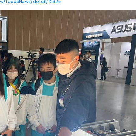
tw/focusNews/detail/12625