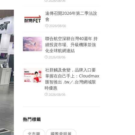
2026/08/06
遠傳召開2026年第二季法說
會
2026/08/06
聯合航空深耕台灣40週年 持
續投資市場、升級機隊並強
化全球航網連結
2026/08/06
社群觸及會變，品牌入口要
掌握在自己手上：Cloudmax
匯智推出 .tw／.台灣網域限
時優惠
2026/08/06
熱門標籤
北市圖
國際發明展