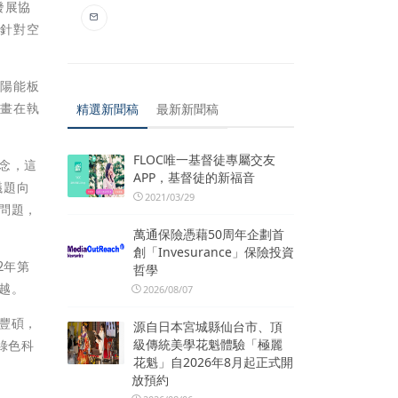
發展協
要針對空
太陽能板
計畫在執
精選新聞稿
最新新聞稿
FLOC唯一基督徒專屬交友
念，這
APP，基督徒的新福音
議題向
2021/03/29
問題，
萬通保險憑藉50周年企劃首
創「Invesurance」保險投資
2年第
哲學
越。
2026/08/07
豐碩，
源自日本宮城縣仙台市、頂
級傳統美學花魁體驗「極麗
綠色科
花魁」自2026年8月起正式開
放預約