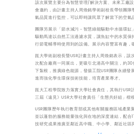
該次展覽主要分為智慧管理/解決方案、未來工廠設
會邀約，由計畫主持人周煥銘學術副校長帶領團隊
氣品質進行監控，可以即時讓民眾了解當下的空氣
團隊另展示「節水減污－智慧綠能驅動中水循環缸
驅動馬達以自然工法過濾水質，讓魚缸中的水質保
行節電輔導時使用到的設備。展示內容豐富有趣，
崑大學術副校長暨USR計畫主持人周煥銘表示，
次配合廠商一同展出，更吸引北港高中關注，約3
下紮根，推廣綠色能源，發揚工院USR團隊永續
進而強化學生環保技術技能，培育產業專才。
崑大工程學院致力落實大學社會責任，其執行USR
三屆《遠見》USR大學社會責任「生態共好組」
USR團隊歷年執行教育部或其他有關服務區域產
並以蓬勃的服務能量強化與在地的深度連結，配合1
技研究成果推廣至鄰近高中職、中小學、鄰近社區