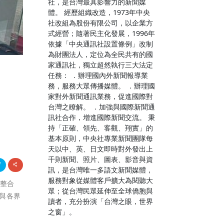
社，是台灣最具影響力的新聞媒
體。 經歷組織改造，1973年中央
社改組為股份有限公司，以企業方
式經營；隨著民主化發展，1996年
依據「中央通訊社設置條例」改制
為財團法人，定位為全民共有的國
家通訊社，獨立超然執行三大法定
任務： ．辦理國內外新聞報導業
務，服務大眾傳播媒體。 ．辦理國
家對外新聞通訊業務，促進國際對
台灣之瞭解。 ．加強與國際新聞通
訊社合作，增進國際新聞交流。 秉
持「正確、領先、客觀、翔實」的
基本原則，中央社專業新聞團隊每
天以中、英、日文即時對外發出上
千則新聞、照片、圖表、影音與資
訊，是台灣唯一多語文新聞媒體，
服務對象從媒體客戶擴大為閱聽大
統整合
眾；從台灣民眾延伸至全球僑胞與
與各界
讀者，充分扮演「台灣之眼，世界
之窗」。