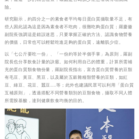
險。
研究顯示，約四分之一的素食者平均每日蛋白質攝取量不足，有
些人因此認為這是因為素食者不吃肉，很難吃夠蛋白質；羅慶徽
副院長強調這是錯誤迷思，只要掌握正確的方法、認識食物營養
的價值，日常也可以輕鬆吃進足夠的蛋白質，遠離肌少症。
以「七公斤要吃一份」、「一份約等於半個手掌」為原則，羅副
院長也分享飲食計量的訣竅。如何利用自己的體重，計算所需補
充的蛋白質類食物份量，羅副院長指出，富含蛋白質營養的豆類
有毛豆、黃豆、黑豆，以及屬於五穀雜糧類營養的豆類，如紅
豆、綠豆、花豆、蠶豆……等；此外也建議民眾可以利用「蛋白質
互補原則」，透過搭配不同營養類別的豆類食物，攝取不同人體
所需胺基酸，達到健康飲食均衡的目的。