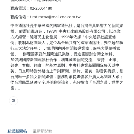
聯絡電話：02-25051180
聯絡信箱：
timtimcna@mail.cna.com.tw
中央通訊社是中華民國的國家通訊社，是台灣最具影響力的新聞媒
體。 經歷組織改造，1973年中央社改組為股份有限公司，以企業
方式經營；隨著民主化發展，1996年依據「中央通訊社設置條
例」改制為財團法人，定位為全民共有的國家通訊社，獨立超然執
行三大法定任務： ．辦理國內外新聞報導業務，服務大眾傳播媒
體。 ．辦理國家對外新聞通訊業務，促進國際對台灣之瞭解。 ．
加強與國際新聞通訊社合作，增進國際新聞交流。 秉持「正確、
領先、客觀、翔實」的基本原則，中央社專業新聞團隊每天以中、
英、日文即時對外發出上千則新聞、照片、圖表、影音與資訊，是
台灣唯一多語文新聞媒體，服務對象從媒體客戶擴大為閱聽大眾；
從台灣民眾延伸至全球僑胞與讀者，充分扮演「台灣之眼，世界之
窗」。
精選新聞稿
最新新聞稿