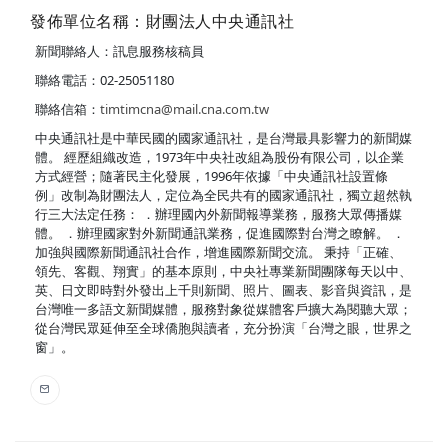
發佈單位名稱：財團法人中央通訊社
新聞聯絡人：訊息服務核稿員
聯絡電話：02-25051180
聯絡信箱：
timtimcna@mail.cna.com.tw
中央通訊社是中華民國的國家通訊社，是台灣最具影響力的新聞媒
體。 經歷組織改造，1973年中央社改組為股份有限公司，以企業
方式經營；隨著民主化發展，1996年依據「中央通訊社設置條
例」改制為財團法人，定位為全民共有的國家通訊社，獨立超然執
行三大法定任務： ．辦理國內外新聞報導業務，服務大眾傳播媒
體。 ．辦理國家對外新聞通訊業務，促進國際對台灣之瞭解。 ．
加強與國際新聞通訊社合作，增進國際新聞交流。 秉持「正確、
領先、客觀、翔實」的基本原則，中央社專業新聞團隊每天以中、
英、日文即時對外發出上千則新聞、照片、圖表、影音與資訊，是
台灣唯一多語文新聞媒體，服務對象從媒體客戶擴大為閱聽大眾；
從台灣民眾延伸至全球僑胞與讀者，充分扮演「台灣之眼，世界之
窗」。