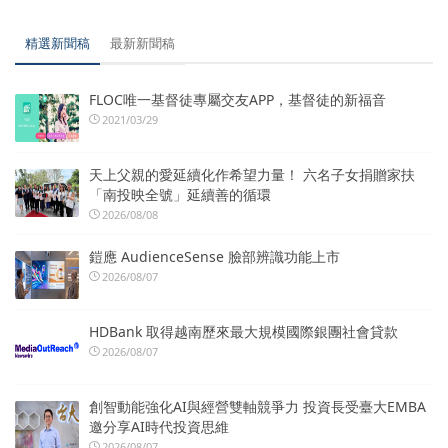
精選新聞稿
最新新聞稿
FLOC唯一基督徒專屬交友APP，基督徒的新福音
2021/03/29
天上父親的愛延續化作希望力量！ 六名子女捐贈家扶
「南投映全號」延續善的循環
2026/08/08
鎧應 AudienceSense 臉部辨識功能上市
2026/08/07
HDBank 取得越南歷來最大規模國際銀團社會貸款
2026/08/07
創智動能強化AI與經營雙軸競爭力 投資長受臺大EMBA
邀分享AI時代投資思維
2026/08/07