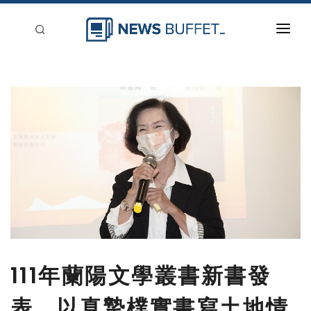
回到首頁
新聞稿分類
登入
刊登
111年蘭陽文學叢書新書發
表 以真摯樸實書寫土地情