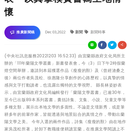
懷
Dec 03,2022
新聞
新聞時事
推廣新聞稿
(中央社訊息服務20221203 16:52:33) 由宜蘭縣政府文化局所主
辦的「111年蘭陽文學叢書」新書發表會，今（3）日下午2時假蘭
燈空間舉辦，邀請到本屆獲選作品《瘦瘦的獸》及《曾經滄桑之
後》兩位作者吳茂松、徐惠隆分享創作的心路歷程，以真摯的情
感與文字打動讀者，也流露出獨特的文學視野。 縣長林姿妙表
示，由宜蘭縣政府文化局編輯發行「蘭陽文學叢書」已逾30年，
至今已出版89本系列叢書，囊括詩集、文集、小說、兒童文學等
多種文類，展示出本地文學的多面性。不論是文壇新秀，或是筆
耕多年的前輩作家，皆能透過與地景貼合的真情之作，帶動出蘭
陽文學之美。 今年入選的兩件作品，詩集《瘦瘦的獸》由在地作
家吳茂松所著，於卸下教職後便耕讀宜蘭，在推廣文學閱讀上不