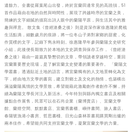
遺餘力。全書從羅葉尾山出發，終於宜蘭田邊常見的高蹺鴴，51
首作品藉由在地的自然與時間性，展現了跨越時序的宜蘭之美，
簡練的文字細膩的描寫出詩人眼中的蘭陽平原，與生活其中的雅
趣與禪意。 散文集《曾經滄桑之後》則是資深作家徐惠隆於爬梳
生活點滴，細數歲月的痕跡，將一位冬山子弟對家鄉的甜蜜，化
作質樸的文字，記錄下雋永時刻。徐惠隆早年參與蘭陽文史研究
小組，此後便長期致力於本地的文史調查與保存工作，《曾經滄
桑之後》藉由一篇篇真摯懇切的文章，帶領讀者穿越時空，重回
宜蘭重要歷史現場，是了解宜蘭文史變遷的重要著作。 「蘭陽文
學叢書」透過貼近土地的語言，將宜蘭獨有的人文地景轉化為文
字，經由地方文學的書寫，建立對鄉土及文化的熱情，也築構出
滿溢蘭陽風情的文學景致，希望能藉此激勵創作者創作不懈，持
續為蘭陽文學長河注入新活水。今年特別與縣內獨立書店及相關
據點合作展售，民眾可以在石尚企業（蘭博賣店）、宜蘭文學
館、蘭燈空間、默默書店、宜蘭舊書櫃、嶼伴書間、旅人書店、
春陽號漁港小書房、哲思書棧、日光山森林茶書苑購買剛出爐的
兩本佳作，希望能共同支持宜蘭文學，凝聚宜蘭文學的力量。