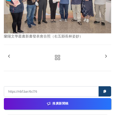
蘭陽文學叢書新書發表會合照（右五縣長林姿妙）
推廣新聞稿