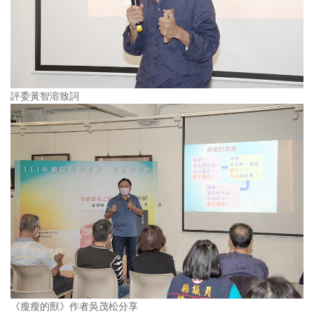
評委黃智溶致詞
《瘦瘦的獸》作者吳茂松分享