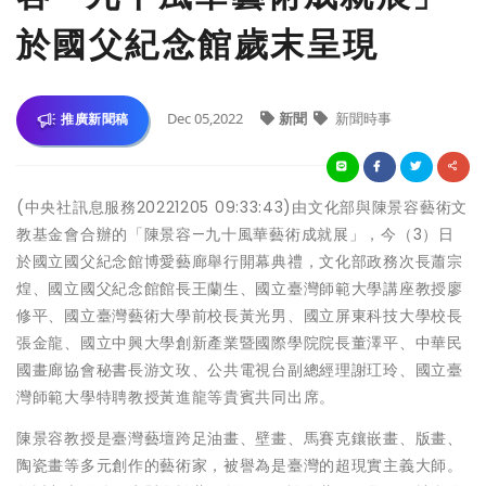
於國父紀念館歲末呈現
Dec 05,2022
新聞
新聞時事
推廣新聞稿
(中央社訊息服務20221205 09:33:43)由文化部與陳景容藝術文
教基金會合辦的「陳景容—九十風華藝術成就展」，今（3）日
於國立國父紀念館博愛藝廊舉行開幕典禮，文化部政務次長蕭宗
煌、國立國父紀念館館長王蘭生、國立臺灣師範大學講座教授廖
修平、國立臺灣藝術大學前校長黃光男、國立屏東科技大學校長
張金龍、國立中興大學創新產業暨國際學院院長董澤平、中華民
國畫廊協會秘書長游文玫、公共電視台副總經理謝玒玲、國立臺
灣師範大學特聘教授黃進龍等貴賓共同出席。
陳景容教授是臺灣藝壇跨足油畫、壁畫、馬賽克鑲嵌畫、版畫、
陶瓷畫等多元創作的藝術家，被譽為是臺灣的超現實主義大師。