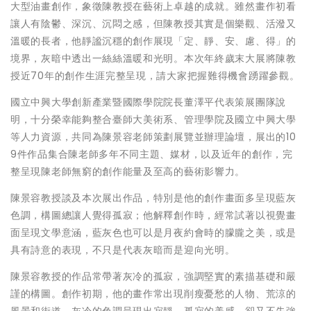
大型油畫創作，象徵陳教授在藝術上卓越的成就。雖然畫作初看
讓人有陰鬱、深沉、沉悶之感，但陳教授其實是個樂觀、活潑又
溫暖的長者，他靜謐沉穩的創作展現「定、靜、安、慮、得」的
境界，灰暗中透出一絲絲溫暖和光明。本次年終歲末大展將陳教
授近70年的創作生涯完整呈現，請大家把握難得機會踴躍參觀。
國立中興大學創新產業暨國際學院院長董澤平代表策展團隊說
明，十分榮幸能夠整合臺師大美術系、管理學院及國立中興大學
等人力資源，共同為陳景容老師策劃展覽並辦理論壇，展出的10
9件作品集合陳老師多年不同主題、媒材，以及近年的創作，完
整呈現陳老師無窮的創作能量及至高的藝術影響力。
陳景容教授談及本次展出作品，特別是他的創作畫面多呈現藍灰
色調，構圖總讓人覺得孤寂；他解釋創作時，經常試著以視覺畫
面呈現文學意涵，藍灰色也可以是月夜約會時的朦朧之美，或是
具有詩意的表現，不只是代表灰暗而是迎向光明。
陳景容教授的作品常帶著灰冷的孤寂，強調堅實的素描基礎和嚴
謹的構圖。創作初期，他的畫作常出現削瘦憂愁的人物、荒涼的
風景和街道，灰冷的色調呈現出寂靜、孤寂的美感，卻又不失強