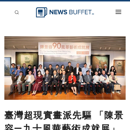
回到首頁
新聞稿分類
登入
刊登
臺灣超現實畫派先驅 「陳景
容—九十風華藝術成就展」