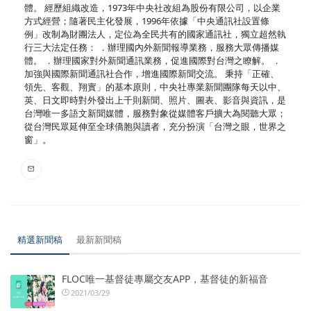
體。 經歷組織改造，1973年中央社改組為股份有限公司，以企業
方式經營；隨著民主化發展，1996年依據「中央通訊社設置條
例」改制為財團法人，定位為全民共有的國家通訊社，獨立超然執
行三大法定任務： ．辦理國內外新聞報導業務，服務大眾傳播媒
體。 ．辦理國家對外新聞通訊業務，促進國際對台灣之瞭解。 ．
加強與國際新聞通訊社合作，增進國際新聞交流。 秉持「正確、
領先、客觀、翔實」的基本原則，中央社專業新聞團隊每天以中、
英、日文即時對外發出上千則新聞、照片、圖表、影音與資訊，是
台灣唯一多語文新聞媒體，服務對象從媒體客戶擴大為閱聽大眾；
從台灣民眾延伸至全球僑胞與讀者，充分扮演「台灣之眼，世界之
窗」。
精選新聞稿
最新新聞稿
FLOC唯一基督徒專屬交友APP，基督徒的新福音
2021/03/29