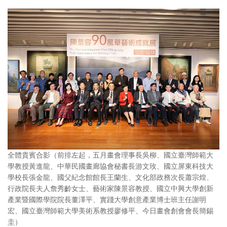
全體貴賓合影（前排左起，五月畫會理事長吳柳、國立臺灣師範大
學教授黃進龍、中華民國畫廊協會秘書長游文玫、國立屏東科技大
學校長張金龍、國父紀念館館長王蘭生、文化部政務次長蕭宗煌、
行政院長夫人詹秀齡女士、藝術家陳景容教授、國立中興大學創新
產業暨國際學院院長董澤平、實踐大學創意產業博士班主任謝明
宏、國立臺灣師範大學美術系教授廖修平、今日畫會創會會長簡錫
圭）