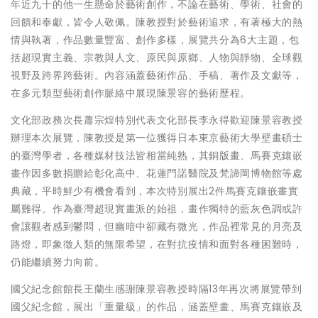
年近九十的他一生懸命於藝術創作，不論在藝術、學術、社會的
回饋和奉獻，皆令人敬佩。陳教授對於藝術追求，有著極大的熱
情與執著，作品數量豐富、創作多樣，展覽共分為6大主題，包
括超現實主義、宗教與人文、原民與原鄉、人物與靜物、全球觀
視野及跨界跨藝術。內容涵蓋藝術作品、手稿、著作及文獻等，
在多元類型藝術創作脈絡中展現陳景容的藝術歷程。
文化部政務次長蕭宗煌特別代表文化部長李永得歡迎陳景容教授
辦理本次展覽，陳教授是第一位獲得日本東京藝術大學壁畫碩士
的臺灣學者，各種媒材技法皆相當純熟，其銅版畫、馬賽克鑲嵌
畫作因多數捐贈給彰化高中、花蓮門諾醫院及梵諦岡博物館等處
典藏，平時鮮少有機會看到，本次特別展出2件馬賽克鑲嵌畫實
屬難得。作為臺灣超現實畫派的始祖，畫作獨特的藍灰色調或許
會讓觀者感到鬱悶，但幽暗中卻藏有微光，作品裡常見的月亮及
路燈，即象徵人類的無限希望，在對抗疫情和面對各種困難時，
仍能繼續努力向前。
國父紀念館館長王蘭生感謝陳景容教授時隔13年再次將展覽帶到
國父紀念館，展出「重量級」的作品，涵蓋壁畫、馬賽克鑲嵌及