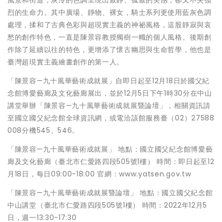
烈的生命力。其中廣場、靜物、裸女，騎士系列更使用藍灰色調
處理，揉和了古典色彩與超現實主義的神祕風格，這股靜寂與哀
愁的創作特色，一直是陳景容教授獨樹一幟的個人風格。後期創
作除了延續以往的特色，更增添了懷古幽思與生命哲學，他也是
臺灣超現實主義繪畫創作的第一人。
「陳景容—九十風華藝術成就展」自即日起至12月18日於國父紀
念館博愛藝廊及文化藝廊展出，並於12月5日下午1時30分在中山
講堂舉辦「陳景容—九十風華藝術成就展暨論壇」，相關資訊請
至國立國父紀念館全球資訊網，或電洽該館服務臺（02）27588
008分機545、546。
「陳景容—九十風華藝術成就展」 地點：國立國父紀念館博愛藝
廊及文化藝廊（臺北市仁愛路四段505號1樓） 時間：即日起至12
月18日，每日09:00-18:00 官網：www.yatsen.gov.tw
「陳景容—九十風華藝術成就展暨論壇」 地點：國立國父紀念館
中山講堂（臺北市仁愛路四段505號1樓） 時間：2022年12月5
日，週一13:30-17:30