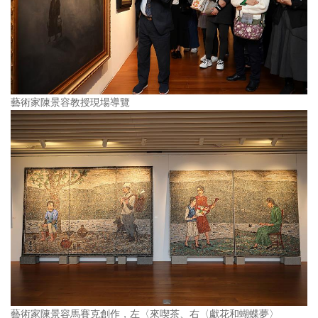
藝術家陳景容教授現場導覽
藝術家陳景容馬賽克創作，左〈來喫茶、右〈獻花和蝴蝶夢〉