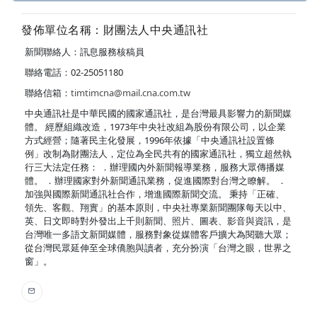
發佈單位名稱：財團法人中央通訊社
新聞聯絡人：訊息服務核稿員
聯絡電話：02-25051180
聯絡信箱：
timtimcna@mail.cna.com.tw
中央通訊社是中華民國的國家通訊社，是台灣最具影響力的新聞媒
體。 經歷組織改造，1973年中央社改組為股份有限公司，以企業
方式經營；隨著民主化發展，1996年依據「中央通訊社設置條
例」改制為財團法人，定位為全民共有的國家通訊社，獨立超然執
行三大法定任務： ．辦理國內外新聞報導業務，服務大眾傳播媒
體。 ．辦理國家對外新聞通訊業務，促進國際對台灣之瞭解。 ．
加強與國際新聞通訊社合作，增進國際新聞交流。 秉持「正確、
領先、客觀、翔實」的基本原則，中央社專業新聞團隊每天以中、
英、日文即時對外發出上千則新聞、照片、圖表、影音與資訊，是
台灣唯一多語文新聞媒體，服務對象從媒體客戶擴大為閱聽大眾；
從台灣民眾延伸至全球僑胞與讀者，充分扮演「台灣之眼，世界之
窗」。