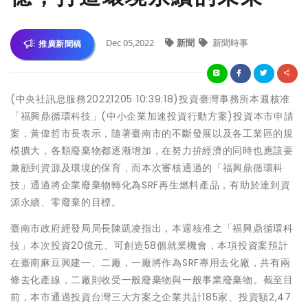
Dec 05,2022
新聞
新聞時事
推廣新聞稿
(中央社訊息服務20221205 10:39:18)投資臺灣事務所本週核准
「福興鼎循環科技」(中小企業加速投資行動方案)投資本市申請
案，黃偉哲市長表示，隨著臺南市的不斷發展以及各工業區的規
模擴大，各類廢棄物都逐漸增加，在努力拚經濟的同時也應該要
兼顧到資源及環境的保育，而本次審核通過的「福興鼎循環科
技」通過將企業廢棄物轉化為SRF再生燃料產品，有助於達到資
源永續、零廢棄的目標。
臺南市政府經發局局長陳凱凌指出，本週核准之「福興鼎循環科
技」本次投資20億元、可創造58個就業機會，本項投資案預計
在臺南麻豆興建一、二廠，一廠將作為SRF專用去化廠，共有兩
條去化產線，二廠則收受一般廢棄物與一般事業廢棄物。截至目
前，本市通過投資台灣三大方案之企業共計185家、投資額2,47