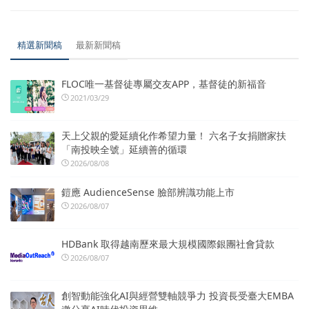
精選新聞稿
最新新聞稿
FLOC唯一基督徒專屬交友APP，基督徒的新福音
2021/03/29
天上父親的愛延續化作希望力量！ 六名子女捐贈家扶
「南投映全號」延續善的循環
2026/08/08
鎧應 AudienceSense 臉部辨識功能上市
2026/08/07
HDBank 取得越南歷來最大規模國際銀團社會貸款
2026/08/07
創智動能強化AI與經營雙軸競爭力 投資長受臺大EMBA