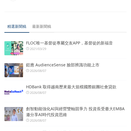
精選新聞稿
最新新聞稿
FLOC唯一基督徒專屬交友APP，基督徒的新福音
2021/03/29
鎧應 AudienceSense 臉部辨識功能上市
2026/08/07
HDBank 取得越南歷來最大規模國際銀團社會貸款
2026/08/07
創智動能強化AI與經營雙軸競爭力 投資長受臺大EMBA
邀分享AI時代投資思維
2026/08/07