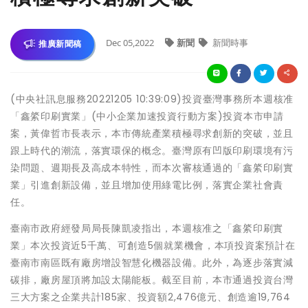
Dec 05,2022
新聞
新聞時事
推廣新聞稿
(中央社訊息服務20221205 10:39:09)投資臺灣事務所本週核准
「鑫綮印刷實業」(中小企業加速投資行動方案)投資本市申請
案，黃偉哲市長表示，本市傳統產業積極尋求創新的突破，並且
跟上時代的潮流，落實環保的概念。臺灣原有凹版印刷環境有污
染問題、週期長及高成本特性，而本次審核通過的「鑫綮印刷實
業」引進創新設備，並且增加使用綠電比例，落實企業社會責
任。
臺南市政府經發局局長陳凱凌指出，本週核准之「鑫綮印刷實
業」本次投資近5千萬、可創造5個就業機會，本項投資案預計在
臺南市南區既有廠房增設智慧化機器設備。此外，為逐步落實減
碳排，廠房屋頂將加設太陽能板。截至目前，本市通過投資台灣
三大方案之企業共計185家、投資額2,476億元、創造逾19,764