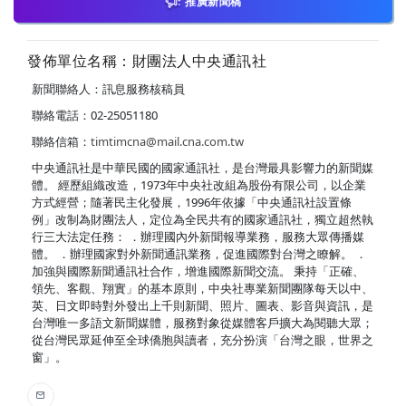
推廣新聞稿
發佈單位名稱：財團法人中央通訊社
新聞聯絡人：訊息服務核稿員
聯絡電話：02-25051180
聯絡信箱：
timtimcna@mail.cna.com.tw
中央通訊社是中華民國的國家通訊社，是台灣最具影響力的新聞媒
體。 經歷組織改造，1973年中央社改組為股份有限公司，以企業
方式經營；隨著民主化發展，1996年依據「中央通訊社設置條
例」改制為財團法人，定位為全民共有的國家通訊社，獨立超然執
行三大法定任務： ．辦理國內外新聞報導業務，服務大眾傳播媒
體。 ．辦理國家對外新聞通訊業務，促進國際對台灣之瞭解。 ．
加強與國際新聞通訊社合作，增進國際新聞交流。 秉持「正確、
領先、客觀、翔實」的基本原則，中央社專業新聞團隊每天以中、
英、日文即時對外發出上千則新聞、照片、圖表、影音與資訊，是
台灣唯一多語文新聞媒體，服務對象從媒體客戶擴大為閱聽大眾；
從台灣民眾延伸至全球僑胞與讀者，充分扮演「台灣之眼，世界之
窗」。